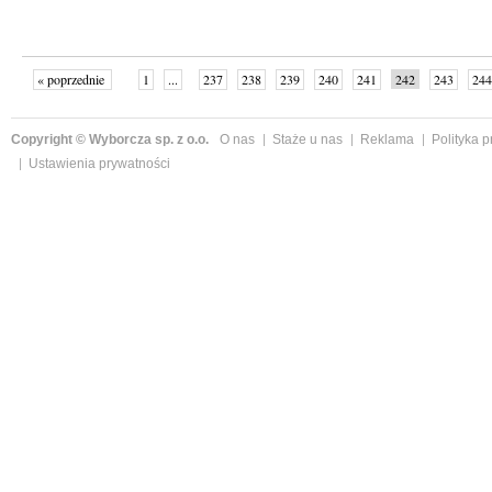
« poprzednie
1
...
237
238
239
240
241
242
243
244
następne »
Copyright © Wyborcza sp. z o.o.
O nas
Staże u nas
Reklama
Polityka 
Ustawienia prywatności