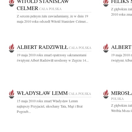
WITOLD STANISŁAW
FELIKS
CELMER
CAŁA POLSKA
Z głębokim ża
2010 roku zmar
Z sercem pełnym żalu zawiadamiamy, że w dniu 19
maja 2010 roku odszedł Witold Stanisław Celmer...
ALBERT RADZIWIŁŁ
ALBERT
CAŁA POLSKA
19 maja 2010 roku zmarł opatrzony sakramentami
19 maja 2010 
świętymi Albert Radziwiłł urodzony w Zegrzu 14...
świętymi Alber
WŁADYSŁAW LEMM
MIROSŁ
CAŁA POLSKA
POLSKA
15 maja 2010 roku zmarł Władysław Lemm
Z głębokim ża
najlepszy Przyjaciel, ukochany Tata, Mąż i Brat
Wróbla Msza św
Pogrzeb...