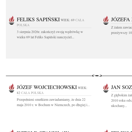
FELIKS SAPIŃSKI
JÓZEFA
WIEK: 69
CAŁA
POLSKA
Z żalem zawiad
3 sierpnia 2026r. zakończył swoją wędrówkę w
przeżywszy 104
wieku 69 lat Feliks Sapiński nauczyciel...
JÓZEF WOJCIECHOWSKI
JAN SO
WIEK:
82
CAŁA POLSKA
Z głębokim ża
Przepełnieni smutkiem zawiadamiamy, że dnia 22
2010 roku odsz
maja 2010 r. w Bochum w Niemczech, po długiej i...
ukochany...