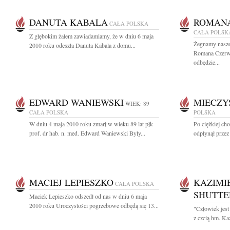
DANUTA KABALA
ROMANA
CAŁA POLSKA
CAŁA POLSK
Z głębokim żalem zawiadamiamy, że w dniu 6 maja
Żegnamy nasze
2010 roku odeszła Danuta Kabala z domu...
Romana Czerwi
odbędzie...
EDWARD WANIEWSKI
MIECZY
WIEK: 89
CAŁA POLSKA
POLSKA
W dniu 4 maja 2010 roku zmarł w wieku 89 lat płk
Po ciężkiej ch
prof. dr hab. n. med. Edward Waniewski Były...
odpłynął przez
MACIEJ LEPIESZKO
KAZIMI
CAŁA POLSKA
SHUTTE
Maciek Lepieszko odszedł od nas w dniu 6 maja
2010 roku Uroczystości pogrzebowe odbędą się 13...
"Człowiek jest
z czcią hm. Ka