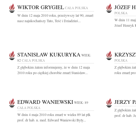
WIKTOR GRYGIEL
JÓZEF 
CAŁA POLSKA
POLSKA
W dniu 12 maja 2010 roku, przeżywszy lat 90, zmarł
W dniu 11 maj
nasz najukochańszy Tato, Teść i Dziadziuś...
Józef Henryk K
STANISŁAW KUKURYKA
KRZYSZ
WIEK:
82
CAŁA POLSKA
POLSKA
Z głębokim żalem informujemy, że w dniu 12 maja
Z głębokim żal
2010 roku po ciężkiej chorobie zmarł Stanisław...
roku zmarł prof
EDWARD WANIEWSKI
JERZY 
WIEK: 89
CAŁA POLSKA
Z głębokim ża
W dniu 4 maja 2010 roku zmarł w wieku 89 lat płk
prof. dr hab. J
prof. dr hab. n. med. Edward Waniewski Były...