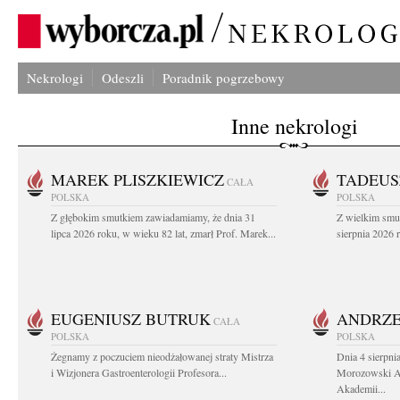
Nekrologi
Odeszli
Poradnik pogrzebowy
Inne nekrologi
MAREK PLISZKIEWICZ
TADEUS
CAŁA
POLSKA
POLSKA
Z głębokim smutkiem zawiadamiamy, że dnia 31
Z wielkim smu
lipca 2026 roku, w wieku 82 lat, zmarł Prof. Marek...
sierpnia 2026 r
EUGENIUSZ BUTRUK
ANDRZE
CAŁA
POLSKA
POLSKA
Żegnamy z poczuciem nieodżałowanej straty Mistrza
Dnia 4 sierpni
i Wizjonera Gastroenterologii Profesora...
Morozowski Ab
Akademii...