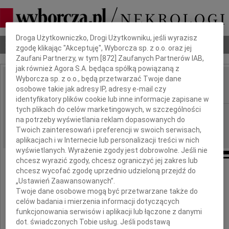
Dbamy o Twoją prywatność
Droga Użytkowniczko, Drogi Użytkowniku, jeśli wyrazisz
Nekrologi
Odeszli
Poradnik pogrzebowy
zgodę klikając "Akceptuję", Wyborcza sp. z o.o. oraz jej
Zaufani Partnerzy, w tym [
872
] Zaufanych Partnerów IAB,
jak również Agora S.A. będąca spółką powiązaną z
Wyborcza sp. z o.o., będą przetwarzać Twoje dane
Krzysztof Rotter
osobowe takie jak adresy IP, adresy e-mail czy
IMIĘ I NAZWISKO:
identyfikatory plików cookie lub inne informacje zapisane w
tych plikach do celów marketingowych, w szczególności
cała Polska
REGION:
na potrzeby wyświetlania reklam dopasowanych do
14.05.2010
DATA EMISJI:
Twoich zainteresowań i preferencji w swoich serwisach,
aplikacjach i w Internecie lub personalizacji treści w nich
wyświetlanych. Wyrażenie zgody jest dobrowolne. Jeśli nie
chcesz wyrazić zgody, chcesz ograniczyć jej zakres lub
chcesz wycofać zgodę uprzednio udzieloną przejdź do
Z głębokim żalem informujemy,
„Ustawień Zaawansowanych”.
że dnia 11 maja 2010 roku zmarł
Twoje dane osobowe mogą być przetwarzane także do
celów badania i mierzenia informacji dotyczących
prof. dr hab.
funkcjonowania serwisów i aplikacji lub łączone z danymi
dot. świadczonych Tobie usług. Jeśli podstawą