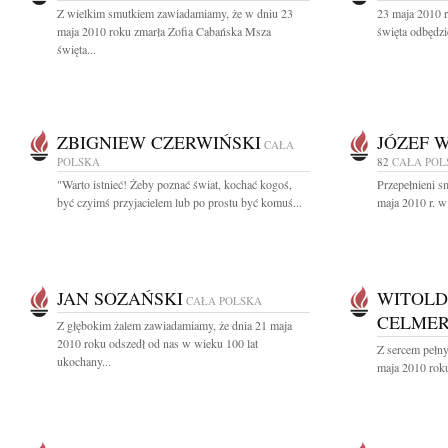
Z wielkim smutkiem zawiadamiamy, że w dniu 23
23 maja 2010 r
maja 2010 roku zmarła Zofia Cabańska Msza
święta odbędzi
święta...
ZBIGNIEW CZERWIŃSKI
JÓZEF 
CAŁA
POLSKA
82
CAŁA POL
"Warto istnieć! Żeby poznać świat, kochać kogoś,
Przepełnieni s
być czyimś przyjacielem lub po prostu być komuś...
maja 2010 r. w
JAN SOZAŃSKI
WITOLD
CAŁA POLSKA
CELME
Z głębokim żalem zawiadamiamy, że dnia 21 maja
2010 roku odszedł od nas w wieku 100 lat
Z sercem pełn
ukochany...
maja 2010 roku