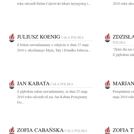
roku odszedł Stefan Cejrowski lekarz laryngolog i...
2010 roku ukoc
JULIUSZ KOENIG
ZDZISŁ
CAŁA POLSKA
POLSKA
Z bólem zawiadamiamy o odejściu w dniu 27 maja
"Żyłeś dla nas
2010 r. ukochanego Męża, Taty i Dziadka Juliusza...
Z głębokim żal
JAN KABATA
MARIA
CAŁA POLSKA
Z głębokim żalem zawiadamiamy, że dnia 25 maja
Przepełnieni 
2010 roku odszedł od nas Jan Kabata Pożegnamy
maja 2010 roku
Go...
ZOFIA CABAŃSKA
ZOFIA 
CAŁA POLSKA