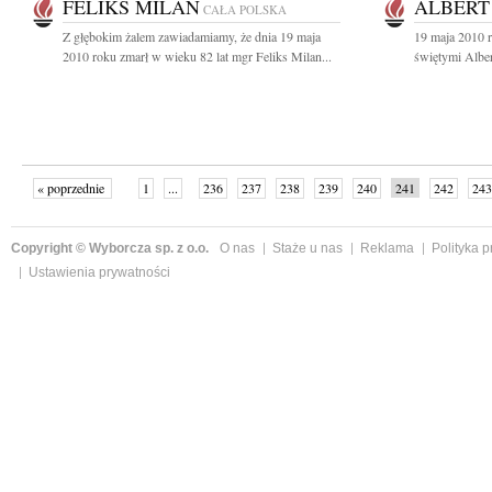
FELIKS MILAN
ALBERT
CAŁA POLSKA
Z głębokim żalem zawiadamiamy, że dnia 19 maja
19 maja 2010 
2010 roku zmarł w wieku 82 lat mgr Feliks Milan...
świętymi Alber
« poprzednie
1
...
236
237
238
239
240
241
242
243
następne »
Copyright © Wyborcza sp. z o.o.
O nas
Staże u nas
Reklama
Polityka 
Ustawienia prywatności