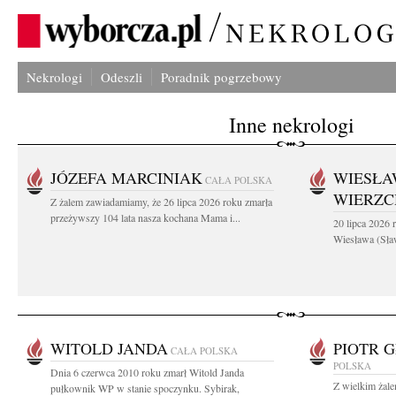
Nekrologi
Odeszli
Poradnik pogrzebowy
Inne nekrologi
JÓZEFA MARCINIAK
WIESŁA
CAŁA POLSKA
WIERZ
Z żalem zawiadamiamy, że 26 lipca 2026 roku zmarła
przeżywszy 104 lata nasza kochana Mama i...
20 lipca 2026 r
Wiesława (Sła
WITOLD JANDA
PIOTR 
CAŁA POLSKA
POLSKA
Dnia 6 czerwca 2010 roku zmarł Witold Janda
Z wielkim żal
pułkownik WP w stanie spoczynku. Sybirak,