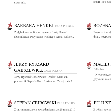
zmarł Piotr Gł
uczestnik...
BARBARA HENKEL
BOŻENA
CAŁA POLSKA
Z głębokim smutkiem żegnamy Basię Henkel
Pogrążeni w g
dziennikarza, Przyjaciela wielkiego serca i radości...
dnia 3 czerwca
JERZY RYSZARD
MACIEJ
GABSZEWICZ
POLSKA
CAŁA POLSKA
Niebo płacze, z
Jerzy Ryszard Gabszewicz "Dżeks" wieloletni
głębokim żalem
pracownik Szpitala Koni Służewiec. Zmarł dnia 3...
STEFAN CEJROWSKI
JULIUS
CAŁA POLSKA
Z ogromnym żalem zawiadamiamy, że 29 maja 2010
Z bólem zawia