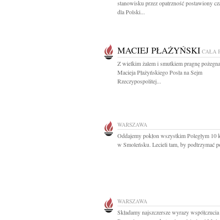
stanowisku przez opatrzność postawiony cz
dla Polski...
MACIEJ PŁAŻYŃSKI
CAŁA 
Z wielkim żalem i smutkiem pragnę pożegn
Macieja Płażyńskiego Posła na Sejm
Rzeczypospolitej...
WARSZAWA
Oddajemy pokłon wszystkim Poległym 10 k
w Smoleńsku. Lecieli tam, by podtrzymać po
WARSZAWA
Składamy najszczersze wyrazy współczucia 