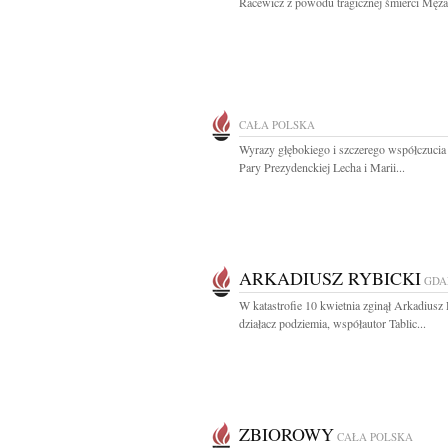
Racewicz z powodu tragicznej śmierci Męża.
CAŁA POLSKA
Wyrazy głębokiego i szczerego współczucia
Pary Prezydenckiej Lecha i Marii...
ARKADIUSZ RYBICKI
GDA
W katastrofie 10 kwietnia zginął Arkadiusz
działacz podziemia, współautor Tablic...
ZBIOROWY
CAŁA POLSKA