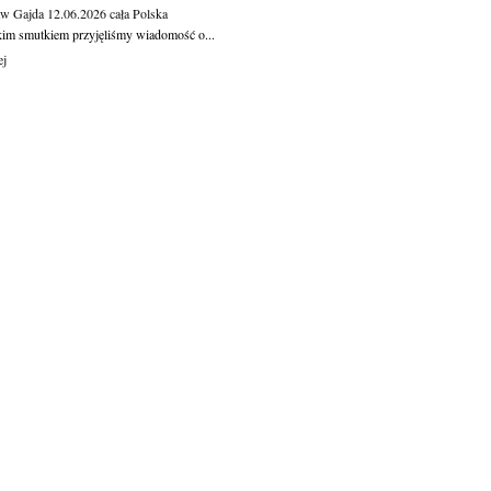
aw Gajda
12.06.2026
cała Polska
kim smutkiem przyjęliśmy wiadomość o...
ej