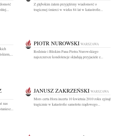
adomość
Z głębokim żalem przyjęliśmy wiadomość o
itej...
tragicznej śmierci w wieku 84 lat w katastrofie...
PIOTR NUROWSKI
WARSZAWA
tkich
Rodzinie i Bliskim Pana Piotra Nurowskiego
skiem,...
najszczersze kondolencje składają przyjaciele z...
Z
JANUSZ ZAKRZEŃSKI
WARSZAWA
Mors certa Hora incerta 10 kwietnia 2010 roku zginął
ś nas
tragicznie w katastrofie samolotu rządowego...
taniesz...