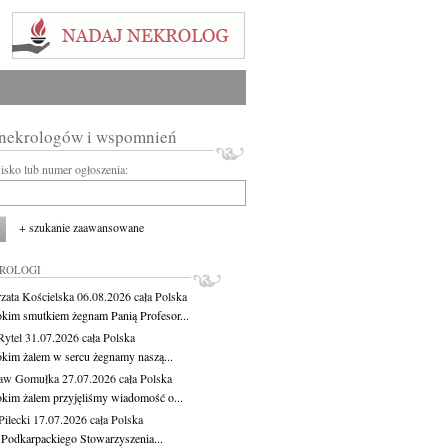
 nekrologów i wspomnień
wisko lub numer ogłoszenia:
+ szukanie zaawansowane
KROLOGI
zata Kościelska
06.08.2026
cała Polska
okim smutkiem żegnam Panią Profesor...
Rytel
31.07.2026
cała Polska
okim żalem w sercu żegnamy naszą...
ław Gomułka
27.07.2026
cała Polska
okim żalem przyjęliśmy wiadomość o...
ilecki
17.07.2026
cała Polska
 Podkarpackiego Stowarzyszenia...