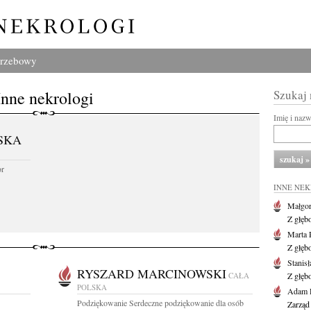
grzebowy
Inne nekrologi
Szukaj
Imię i naz
SKA
or
INNE NE
Małgor
Z głęb
Marta 
Z głęb
Stanis
RYSZARD MARCINOWSKI
CAŁA
Z głęb
POLSKA
Adam P
Podziękowanie Serdeczne podziękowanie dla osób
Zarząd