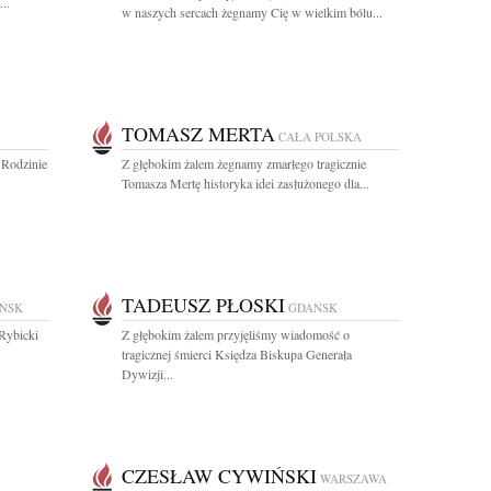
..
w naszych sercach żegnamy Cię w wielkim bólu...
TOMASZ MERTA
CAŁA POLSKA
 Rodzinie
Z głębokim żalem żegnamy zmarłego tragicznie
Tomasza Mertę historyka idei zasłużonego dla...
TADEUSZ PŁOSKI
ŃSK
GDAŃSK
 Rybicki
Z głębokim żalem przyjęliśmy wiadomość o
tragicznej śmierci Księdza Biskupa Generała
Dywizji...
CZESŁAW CYWIŃSKI
WARSZAWA