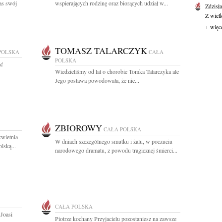
as swój
wspierających rodzinę oraz biorących udział w...
Zdzisł
Z wiel
+ więc
TOMASZ TALARCZYK
POLSKA
CAŁA
POLSKA
ać
Wiedzieliśmy od lat o chorobie Tomka Tatarczyka ale
Jego postawa powodowała, że nie...
ZBIOROWY
CAŁA POLSKA
wietnia
W dniach szczególnego smutku i żalu, w poczuciu
lską...
narodowego dramatu, z powodu tragicznej śmierci...
CAŁA POLSKA
Joasi
Piotrze kochany Przyjacielu pozostaniesz na zawsze