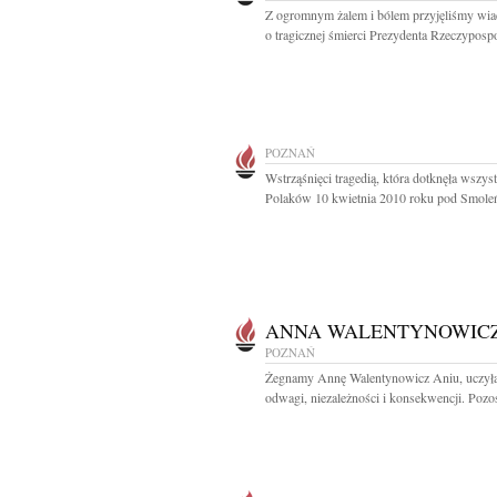
Z ogromnym żalem i bólem przyjęliśmy wi
o tragicznej śmierci Prezydenta Rzeczypospol
POZNAŃ
Wstrząśnięci tragedią, która dotknęła wszys
Polaków 10 kwietnia 2010 roku pod Smoleń
ANNA WALENTYNOWIC
POZNAŃ
Żegnamy Annę Walentynowicz Aniu, uczyła
odwagi, niezależności i konsekwencji. Pozos