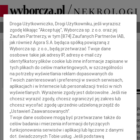
Dbamy o Twoją prywatność
Droga Użytkowniczko, Drogi Użytkowniku, jeśli wyrazisz
Nekrologi
Odeszli
Poradnik pogrzebowy
zgodę klikając "Akceptuję", Wyborcza sp. z o.o. oraz jej
Zaufani Partnerzy, w tym [
874
] Zaufanych Partnerów IAB,
jak również Agora S.A. będąca spółką powiązaną z
Wyborcza sp. z o.o., będą przetwarzać Twoje dane
osobowe takie jak adresy IP, adresy e-mail czy
IMIĘ I NAZWISKO:
identyfikatory plików cookie lub inne informacje zapisane w
cała Polska
REGION:
tych plikach do celów marketingowych, w szczególności
na potrzeby wyświetlania reklam dopasowanych do
20.04.2010
DATA EMISJI:
Twoich zainteresowań i preferencji w swoich serwisach,
aplikacjach i w Internecie lub personalizacji treści w nich
wyświetlanych. Wyrażenie zgody jest dobrowolne. Jeśli nie
chcesz wyrazić zgody, chcesz ograniczyć jej zakres lub
chcesz wycofać zgodę uprzednio udzieloną przejdź do
"Now I am terrified at the Earth! It is that calm and pa
„Ustawień Zaawansowanych”.
It grows such sweet things out of such corruption
Twoje dane osobowe mogą być przetwarzane także do
It turns harmless and stainless on its axis, with such endless successio
celów badania i mierzenia informacji dotyczących
It distils such exquisite winds out of such infused fe
funkcjonowania serwisów i aplikacji lub łączone z danymi
It renews with such unwitting looks, its prodigal, annual, su
dot. świadczonych Tobie usług. Jeśli podstawą
It gives such divine materials to men, and accepts such leavings f