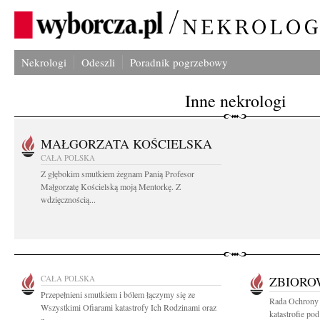
Nekrologi
Odeszli
Poradnik pogrzebowy
Inne nekrologi
MAŁGORZATA KOŚCIELSKA
CAŁA POLSKA
Z głębokim smutkiem żegnam Panią Profesor
Małgorzatę Kościelską moją Mentorkę. Z
wdzięcznością...
CAŁA POLSKA
ZBIOR
Przepełnieni smutkiem i bólem łączymy się ze
Rada Ochrony 
Wszystkimi Ofiarami katastrofy Ich Rodzinami oraz
katastrofie po