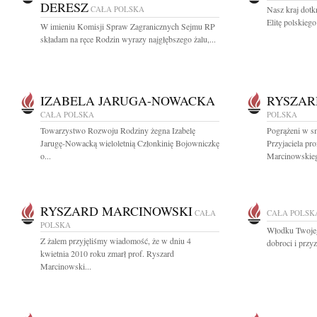
DERESZ
CAŁA POLSKA
Nasz kraj dotk
Elitę polskieg
W imieniu Komisji Spraw Zagranicznych Sejmu RP
składam na ręce Rodzin wyrazy najgłębszego żalu,...
IZABELA JARUGA-NOWACKA
RYSZAR
CAŁA POLSKA
POLSKA
Towarzystwo Rozwoju Rodziny żegna Izabelę
Pogrążeni w s
Jarugę-Nowacką wieloletnią Członkinię Bojowniczkę
Przyjaciela pro
o...
Marcinowskieg
RYSZARD MARCINOWSKI
CAŁA
CAŁA POLSK
POLSKA
Włodku Twojego
Z żalem przyjęliśmy wiadomość, że w dniu 4
dobroci i przy
kwietnia 2010 roku zmarł prof. Ryszard
Marcinowski...