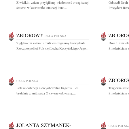
Z wielkim żalem przyjęliśmy wiadomość o tragicznej
Odszedł Druh 
śmierci w katastrofie lotniczej Pana...
Prezydent Rzec
ZBIOROWY
ZBIOR
CAŁA POLSKA
Z głębokim żalem i smutkiem żegnamy Prezydenta
Dnia 10 kwietn
Rzeczpospolitej Polskiej Lecha Kaczyńskiego Jego...
Smoleńskiem zg
ZBIOR
CAŁA POLSKA
Polskę dotknęła niewyobrażalna tragedia. Los
Tragiczna śmier
brutalnie zranił naszą Ojczyznę odbierając...
Smoleńskiem w
JOLANTA SZYMANEK-
CAŁA POLSK