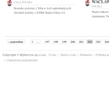
WACŁAW
CAŁA POLSKA
POLSKA
Bożenko jesteśmy z Tobą w tych najtrudniejszych
Wacka Sitkows
chwilach koledzy z DZBK Banku Pekao SA
(pamiętamy Twoj
« poprzednie
1
...
197
198
199
200
201
202
203
204
następne »
Copyright © Wyborcza sp. z o.o.
O nas
Staże u nas
Reklama
Polityka 
Ustawienia prywatności