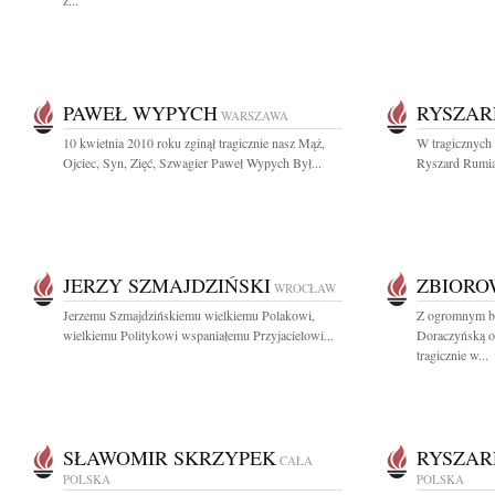
z...
PAWEŁ WYPYCH
RYSZAR
WARSZAWA
10 kwietnia 2010 roku zginął tragicznie nasz Mąż,
W tragicznych 
Ojciec, Syn, Zięć, Szwagier Paweł Wypych Był...
Ryszard Rumia
JERZY SZMAJDZIŃSKI
ZBIOR
WROCŁAW
Jerzemu Szmajdzińskiemu wielkiemu Polakowi,
Z ogromnym b
wielkiemu Politykowi wspaniałemu Przyjacielowi...
Doraczyńską o
tragicznie w...
SŁAWOMIR SKRZYPEK
RYSZAR
CAŁA
POLSKA
POLSKA