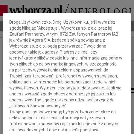
Dbamy o Twoją prywatność
Droga Użytkowniczko, Drogi Użytkowniku, jeśli wyrazisz
Nekrologi
Odeszli
Poradnik pogrzebowy
zgodę klikając "Akceptuję", Wyborcza sp. z o.o. oraz jej
Zaufani Partnerzy, w tym [
872
] Zaufanych Partnerów IAB,
jak również Agora S.A. będąca spółką powiązaną z
Wyborcza sp. z o.o., będą przetwarzać Twoje dane
Paweł Wypych
osobowe takie jak adresy IP, adresy e-mail czy
IMIĘ I NAZWISKO:
identyfikatory plików cookie lub inne informacje zapisane w
tych plikach do celów marketingowych, w szczególności
Warszawa, cała Polska
REGION:
na potrzeby wyświetlania reklam dopasowanych do
15.04.2010
DATA EMISJI:
Twoich zainteresowań i preferencji w swoich serwisach,
aplikacjach i w Internecie lub personalizacji treści w nich
wyświetlanych. Wyrażenie zgody jest dobrowolne. Jeśli nie
chcesz wyrazić zgody, chcesz ograniczyć jej zakres lub
chcesz wycofać zgodę uprzednio udzieloną przejdź do
„Ustawień Zaawansowanych”.
Z głębokim żalem i smutkiem żegnamy
Twoje dane osobowe mogą być przetwarzane także do
tragicznie zmarłego
celów badania i mierzenia informacji dotyczących
funkcjonowania serwisów i aplikacji lub łączone z danymi
dot. świadczonych Tobie usług. Jeśli podstawą