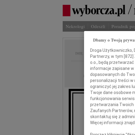
Nekrologi
Odeszli
Poradnik p
Dbamy o Twoją prywa
Czesła
Droga Użytkowniczko, Dr
IMIĘ I NAZWISKO:
Partnerzy, w tym [
872
]
o.o., będą przetwarzać 
Warszawa, cała Po
REGION:
informacje zapisane w
dopasowanych do Twoich
15.04.2010
DATA EMISJI:
personalizacji treści 
ograniczyć jej zakres
Twoje dane osobowe mo
funkcjonowania serwisó
przetwarzania Twoich da
W 
Zaufanych Partnerów, 
skontaktuj się z admin
Więcej informacji znaj
Poprzez kliknięcie "Ak