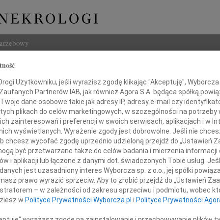
ogrzebowy
tność
Szukaj
w Cymański
ogi Użytkowniku, jeśli wyrazisz zgodę klikając "Akceptuję", Wyborcza sp
Imię i na
 Zaufanych Partnerów IAB, jak również Agora S.A. będąca spółką powi
Twoje dane osobowe takie jak adresy IP, adresy e-mail czy identyfikato
lska
 tych plikach do celów marketingowych, w szczególności na potrzeby 
 zainteresowań i preferencji w swoich serwisach, aplikacjach i w Int
w nich wyświetlanych. Wyrażenie zgody jest dobrowolne. Jeśli nie chce
INNE NE
 lub chcesz wycofać zgodę uprzednio udzieloną przejdź do „Ustawień
Asia
gą być przetwarzane także do celów badania i mierzenia informacji
Asia 
w i aplikacji lub łączone z danymi dot. świadczonych Tobie usług. Jeś
Małgo
nych jest uzasadniony interes Wyborcza sp. z o.o., jej spółki powiąza
dniu 10 kwietnia 2010 roku
Z żal
masz prawo wyrazić sprzeciw. Aby to zrobić przejdź do „Ustawień Z
w katastrofie lotniczej
Janus
istratorem – w zależności od zakresu sprzeciwu i podmiotu, wobec któ
pod Smoleńskiem zginął
Janus
dziesz w
Polityce Prywatności Wyborcza.pl
i
Polityce Prywatności Agor
Wacła
W dni
ceptuję" wyrażasz zgodę na zainstalowanie i przechowywanie plików t