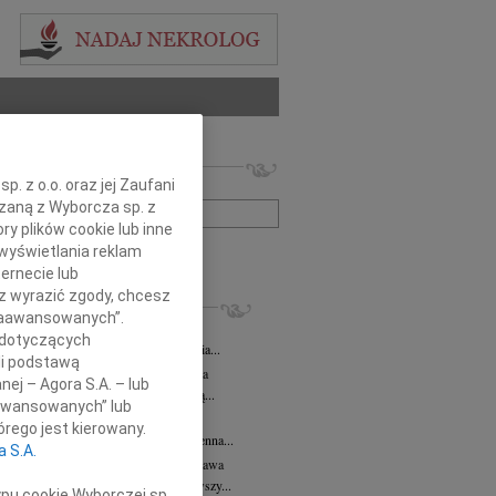
 nekrologów i wspomnień
. z o.o. oraz jej Zaufani
zwisko lub numer ogłoszenia:
ązaną z Wyborcza sp. z
ry plików cookie lub inne
wyświetlania reklam
+ szukanie zaawansowane
ernecie lub
sz wyrazić zgody, chcesz
KROLOGI
 Zaawansowanych”.
 Kułakowska
07.08.2026
Warszawa
 dotyczących
Kułakowska 8 czerwca 1984 - 9 sierpnia...
li podstawą
rzata Kościelska
07.08.2026
Warszawa
nej – Agora S.A. – lub
em żegnam prof. Małgorzatę Kościelską...
aawansowanych” lub
z Goetze
07.08.2026
Warszawa
rego jest kierowany.
z Goetze adwokat 9 lat bez Ciebie Bożenna...
a S.A.
wa Stec-Myśliwska
07.08.2026
Warszawa
u 4 sierpnia 2026 roku zmarła przeżywszy...
ypu cookie Wyborczej sp.