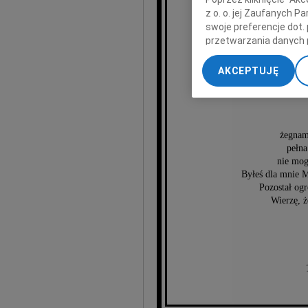
z o. o. jej Zaufanych 
swoje preferencje dot.
przetwarzania danych 
Czesła
„Ustawienia zaawansow
AKCEPTUJĘ
My, nasi Zaufani Part
dokładnych danych geol
Przechowywanie informa
treści, badnie odbiorcó
żegnam
pełna
nie mog
Byłeś dla mnie 
Pozostał og
Wierzę, ż