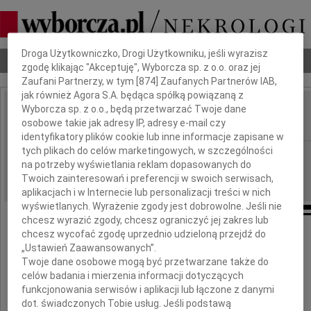
Dbamy o Twoją prywatność
Droga Użytkowniczko, Drogi Użytkowniku, jeśli wyrazisz
Nekrologi
Odeszli
Poradnik pogrzebowy
zgodę klikając "Akceptuję", Wyborcza sp. z o.o. oraz jej
Zaufani Partnerzy, w tym [
874
] Zaufanych Partnerów IAB,
jak również Agora S.A. będąca spółką powiązaną z
Wyborcza sp. z o.o., będą przetwarzać Twoje dane
Ryszard Kaczorowski
osobowe takie jak adresy IP, adresy e-mail czy
IMIĘ I NAZWISKO:
identyfikatory plików cookie lub inne informacje zapisane w
tych plikach do celów marketingowych, w szczególności
cała Polska
REGION:
na potrzeby wyświetlania reklam dopasowanych do
15.04.2010
DATA EMISJI:
Twoich zainteresowań i preferencji w swoich serwisach,
aplikacjach i w Internecie lub personalizacji treści w nich
wyświetlanych. Wyrażenie zgody jest dobrowolne. Jeśli nie
chcesz wyrazić zgody, chcesz ograniczyć jej zakres lub
chcesz wycofać zgodę uprzednio udzieloną przejdź do
Z wielkim żalem przyjęliśmy wiadomość
„Ustawień Zaawansowanych”.
o tragicznej śmierci w katastrofie lotniczej
Twoje dane osobowe mogą być przetwarzane także do
celów badania i mierzenia informacji dotyczących
funkcjonowania serwisów i aplikacji lub łączone z danymi
dot. świadczonych Tobie usług. Jeśli podstawą
Prezydenta RP na Uchodźstwie