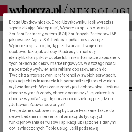
Dbamy o Twoją prywatność
Droga Użytkowniczko, Drogi Użytkowniku, jeśli wyrazisz
Nekrologi
Odeszli
Poradnik pogrzebowy
zgodę klikając "Akceptuję", Wyborcza sp. z o.o. oraz jej
Zaufani Partnerzy, w tym [
874
] Zaufanych Partnerów IAB,
jak również Agora S.A. będąca spółką powiązaną z
Wyborcza sp. z o.o., będą przetwarzać Twoje dane
Ryszard Rumianek
osobowe takie jak adresy IP, adresy e-mail czy
IMIĘ I NAZWISKO:
identyfikatory plików cookie lub inne informacje zapisane w
tych plikach do celów marketingowych, w szczególności
cała Polska
REGION:
na potrzeby wyświetlania reklam dopasowanych do
15.04.2010
DATA EMISJI:
Twoich zainteresowań i preferencji w swoich serwisach,
aplikacjach i w Internecie lub personalizacji treści w nich
wyświetlanych. Wyrażenie zgody jest dobrowolne. Jeśli nie
chcesz wyrazić zgody, chcesz ograniczyć jej zakres lub
chcesz wycofać zgodę uprzednio udzieloną przejdź do
Z wielkim smutkiem
„Ustawień Zaawansowanych”.
Twoje dane osobowe mogą być przetwarzane także do
przyjęliśmy wiadomość o tragicznej śmierci
celów badania i mierzenia informacji dotyczących
funkcjonowania serwisów i aplikacji lub łączone z danymi
dot. świadczonych Tobie usług. Jeśli podstawą