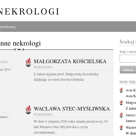
grzebowy
Inne nekrologi
Szukaj
Imię i naz
MAŁGORZATA KOŚCIELSKA
ZAWA
WARSZAWA
nia 2011
Z żalem żegnam prof. Małgorzatę Kościelską
dziękując za wiele Dorota Orlińska
INNE NE
Asia K
Asia K
Małgor
WACŁAWA STEC-MYŚLIWSKA
Z żale
WARSZAWA
Janusz
enna i
Janusz
W dniu 4 sierpnia 2026 roku zmarła przeżywszy 93
lata Wacława Stec-Myśliwska o czym
Wacław
zawiadamiamy...
W dniu