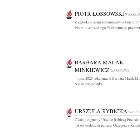
PIOTR ŁOSSOWSKI
WARSZA
Z głębokim żalem informujemy o śmierci Pr
Piotra Łossowskiego Wieloletniego pracown
BARBARA MALAK-
MINKIEWICZ
WARSZAWA
4 lipca 2025 roku zmarła Barbara Malak-Mi
Nasza przyjaciółka i...
URSZULA RYBICKA
WARS
Z żalem żegnamy Urszulę Rybicką Pozosta
naszej serdecznej pamięci Grzegorz z Renat