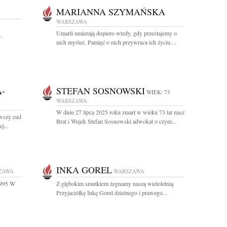
MARIANNA SZYMAŃSKA
WARSZAWA
Umarli umierają dopiero wtedy, gdy przestajemy o
.
nich myśleć. Pamięć o nich przywraca ich życiu....
-
STEFAN SOSNOWSKI
WIEK: 73
WARSZAWA
W dniu 27 lipca 2025 roku zmarł w wieku 73 lat nasz
wszy cud
Brat i Wujek Stefan Sosnowski adwokat o czym...
j...
INKA GOREL
ZAWA
WARSZAWA
1995 W
Z głębokim smutkiem żegnamy naszą wieloletnią
Przyjaciółkę Inkę Gorel dzielnego i prawego...