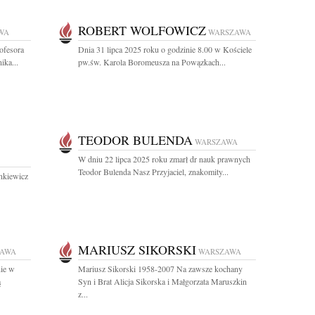
ROBERT WOLFOWICZ
WA
WARSZAWA
ofesora
Dnia 31 lipca 2025 roku o godzinie 8.00 w Kościele
ika...
pw.św. Karola Boromeusza na Powązkach...
TEODOR BULENDA
WARSZAWA
W dniu 22 lipca 2025 roku zmarł dr nauk prawnych
Teodor Bulenda Nasz Przyjaciel, znakomity...
nkiewicz
MARIUSZ SIKORSKI
ZAWA
WARSZAWA
nie w
Mariusz Sikorski 1958-2007 Na zawsze kochany
ą
Syn i Brat Alicja Sikorska i Małgorzata Maruszkin
z...