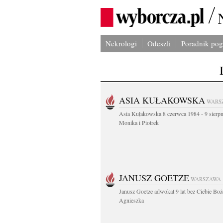
Nekrologi
Odeszli
Poradnik po
ASIA KUŁAKOWSKA
WARS
Asia Kułakowska 8 czerwca 1984 - 9 sierp
Monika i Piotrek
JANUSZ GOETZE
WARSZAWA
Janusz Goetze adwokat 9 lat bez Ciebie Boż
Agnieszka