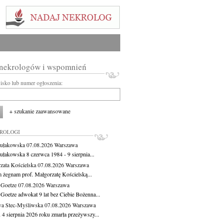
 nekrologów i wspomnień
wisko lub numer ogłoszenia:
+ szukanie zaawansowane
KROLOGI
ułakowska
07.08.2026
Warszawa
ułakowska 8 czerwca 1984 - 9 sierpnia...
zata Kościelska
07.08.2026
Warszawa
m żegnam prof. Małgorzatę Kościelską...
 Goetze
07.08.2026
Warszawa
 Goetze adwokat 9 lat bez Ciebie Bożenna...
a Stec-Myśliwska
07.08.2026
Warszawa
 4 sierpnia 2026 roku zmarła przeżywszy...