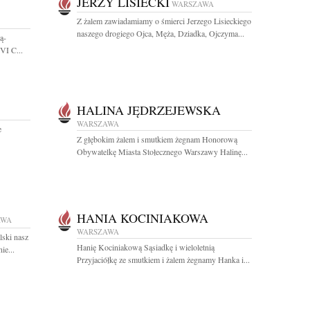
JERZY LISIECKI
WARSZAWA
Z żalem zawiadamiamy o śmierci Jerzego Lisieckiego
naszego drogiego Ojca, Męża, Dziadka, Ojczyma...
ą-
VI C...
HALINA JĘDRZEJEWSKA
WARSZAWA
e
Z głębokim żalem i smutkiem żegnam Honorową
Obywatelkę Miasta Stołecznego Warszawy Halinę...
HANIA KOCINIAKOWA
AWA
WARSZAWA
lski nasz
Hanię Kociniakową Sąsiadkę i wieloletnią
ie...
Przyjaciółkę ze smutkiem i żalem żegnamy Hanka i...