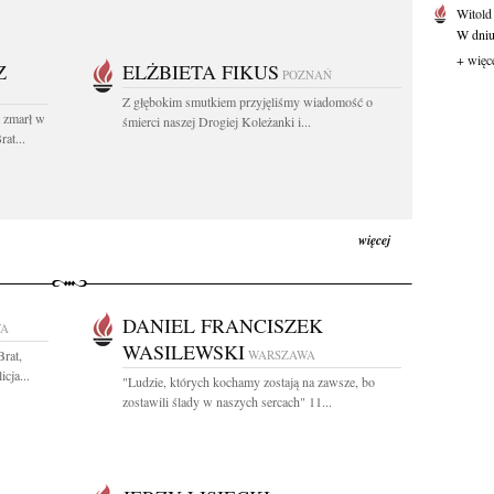
Witold
W dniu 
+ więc
Z
ELŻBIETA FIKUS
POZNAŃ
Z głębokim smutkiem przyjęliśmy wiadomość o
t zmarł w
śmierci naszej Drogiej Koleżanki i...
at...
więcej
DANIEL FRANCISZEK
WA
WASILEWSKI
rat,
WARSZAWA
cja...
"Ludzie, których kochamy zostają na zawsze, bo
zostawili ślady w naszych sercach" 11...