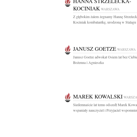
HANNA STRZELECKA-
KOCINIAK
WARSZAWA
Z głębokim żalem żegnamy Hannę Strzeleck
Kociniak kombatantkę, urodzoną w Stalagu 
JANUSZ GOETZE
WARSZAWA
Janusz Goetze adwokat Osiem lat bez Ciebi
Bożenna i Agnieszka
MAREK KOWALSKI
WARSZ
Siedemnaście lat temu odszedł Marek Kowa
wspaniały nauczyciel i Przyjaciel wspomnien