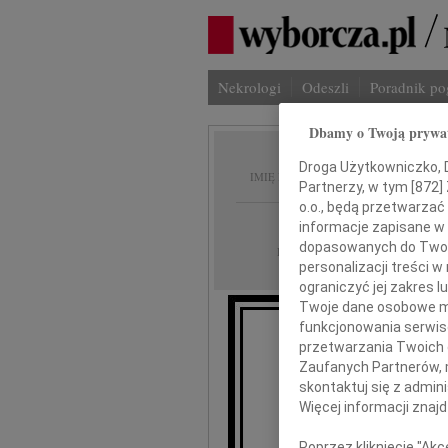
Nekrologi
Odeszli
Poradnik p
Dbamy o Twoją prywa
Nina K
Droga Użytkowniczko, Dr
IMIĘ I NAZWISKO:
Partnerzy, w tym [
872
]
o.o., będą przetwarzać 
Warszawa
REGION:
informacje zapisane w
dopasowanych do Twoich
18.11.2025
DATA EMISJI:
personalizacji treści 
ograniczyć jej zakres
Twoje dane osobowe mo
funkcjonowania serwisó
przetwarzania Twoich da
Ze smutkiem zawiada
Zaufanych Partnerów, 
skontaktuj się z admin
Więcej informacji znaj
Poprzez kliknięcie "Ak