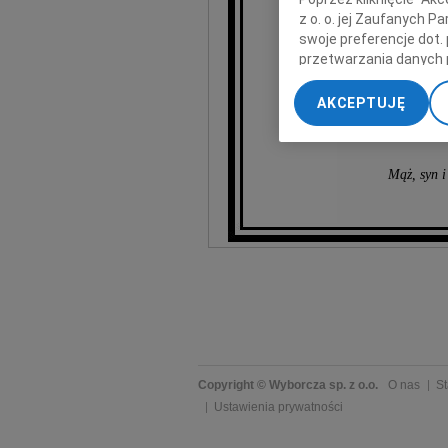
z o. o. jej Zaufanych 
swoje preferencje dot.
Ni
przetwarzania danych 
„Ustawienia zaawansow
AKCEPTUJĘ
My, nasi Zaufani Part
dokładnych danych geol
Przechowywanie informa
Mąż, syn i
treści, badnie odbiorcó
Copyright © Wyborcza sp. z o.o.
O nas
St
Ustawienia prywatności