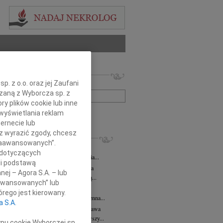
 nekrologów i wspomnień
. z o.o. oraz jej Zaufani
zwisko lub numer ogłoszenia:
ązaną z Wyborcza sp. z
ry plików cookie lub inne
wyświetlania reklam
+ szukanie zaawansowane
ernecie lub
sz wyrazić zgody, chcesz
KROLOGI
 Zaawansowanych”.
 Kułakowska
07.08.2026
Warszawa
 dotyczących
Kułakowska 8 czerwca 1984 - 9 sierpnia...
li podstawą
rzata Kościelska
07.08.2026
Warszawa
nej – Agora S.A. – lub
em żegnam prof. Małgorzatę Kościelską...
aawansowanych” lub
z Goetze
07.08.2026
Warszawa
rego jest kierowany.
z Goetze adwokat 9 lat bez Ciebie Bożenna...
a S.A.
wa Stec-Myśliwska
07.08.2026
Warszawa
u 4 sierpnia 2026 roku zmarła przeżywszy...
ypu cookie Wyborczej sp.