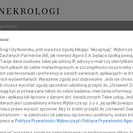
ogrzebowy
tność
Szukaj
owalewska
ogi Użytkowniku, jeśli wyrazisz zgodę klikając "Akceptuję", Wyborcza sp
Imię i na
 Zaufanych Partnerów IAB, jak również Agora S.A. będąca spółką powi
Twoje dane osobowe takie jak adresy IP, adresy e-mail czy identyfikato
 tych plikach do celów marketingowych, w szczególności na potrzeby 
 zainteresowań i preferencji w swoich serwisach, aplikacjach i w Int
w nich wyświetlanych. Wyrażenie zgody jest dobrowolne. Jeśli nie chce
INNE NE
 lub chcesz wycofać zgodę uprzednio udzieloną przejdź do „Ustawień
Asia
gą być przetwarzane także do celów badania i mierzenia informacji
Asia 
w i aplikacji lub łączone z danymi dot. świadczonych Tobie usług. Jeś
Małgo
nych jest uzasadniony interes Wyborcza sp. z o.o., jej spółki powiąza
miamy, że 16 listopada zmarła w Sztokholmie
Z żal
masz prawo wyrazić sprzeciw. Aby to zrobić przejdź do „Ustawień Z
Janus
istratorem – w zależności od zakresu sprzeciwu i podmiotu, wobec któ
Janus
dziesz w
Polityce Prywatności Wyborcza.pl
i
Polityce Prywatności Agor
Wacła
W dni
ceptuję" wyrażasz zgodę na zainstalowanie i przechowywanie plików t