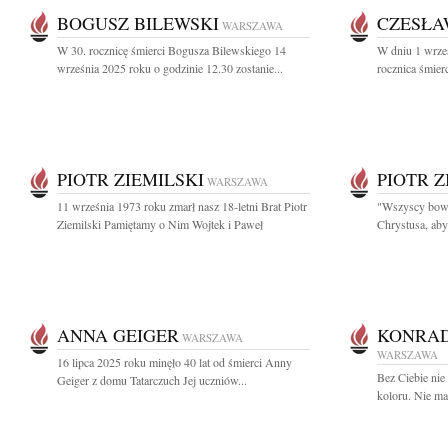
BOGUSZ BILEWSKI
CZESŁA
WARSZAWA
W 30. rocznicę śmierci Bogusza Bilewskiego 14
W dniu 1 wrze
września 2025 roku o godzinie 12.30 zostanie...
rocznica śmier
PIOTR ZIEMILSKI
PIOTR Z
WARSZAWA
11 września 1973 roku zmarł nasz 18-letni Brat Piotr
"Wszyscy bowi
Ziemilski Pamiętamy o Nim Wojtek i Paweł
Chrystusa, aby
ANNA GEIGER
KONRAD
WARSZAWA
WARSZAWA
16 lipca 2025 roku minęło 40 lat od śmierci Anny
Bez Ciebie nie 
Geiger z domu Tatarczuch Jej uczniów...
koloru. Nie ma 