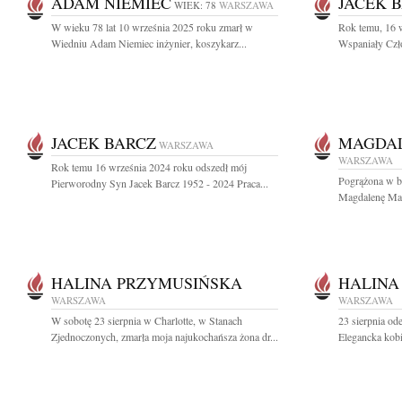
ADAM NIEMIEC
JACEK 
WIEK: 78
WARSZAWA
W wieku 78 lat 10 września 2025 roku zmarł w
Rok temu, 16 
Wiedniu Adam Niemiec inżynier, koszykarz...
Wspaniały Czło
JACEK BARCZ
MAGDA
WARSZAWA
WARSZAWA
Rok temu 16 września 2024 roku odszedł mój
Pogrążona w b
Pierworodny Syn Jacek Barcz 1952 - 2024 Praca...
Magdalenę Mad
HALINA PRZYMUSIŃSKA
HALINA
WARSZAWA
WARSZAWA
W sobotę 23 sierpnia w Charlotte, w Stanach
23 sierpnia od
Zjednoczonych, zmarła moja najukochańsza żona dr...
Elegancka kobi