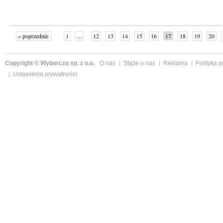
« poprzednie
1
...
12
13
14
15
16
17
18
19
20
»
Copyright © Wyborcza sp. z o.o.
O nas
Staże u nas
Reklama
Polityka 
Ustawienia prywatności