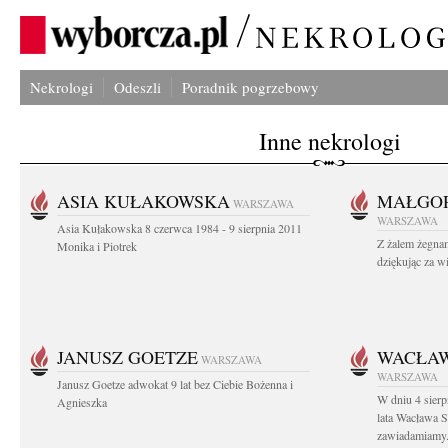
Nekrologi
Odeszli
Poradnik pogrzebowy
Inne nekrologi
ASIA KUŁAKOWSKA
MAŁGOR
WARSZAWA
WARSZAWA
Asia Kułakowska 8 czerwca 1984 - 9 sierpnia 2011
Z żalem żegnam
Monika i Piotrek
dziękując za w
JANUSZ GOETZE
WACŁAW
WARSZAWA
WARSZAWA
Janusz Goetze adwokat 9 lat bez Ciebie Bożenna i
W dniu 4 sier
Agnieszka
lata Wacława 
zawiadamiamy.