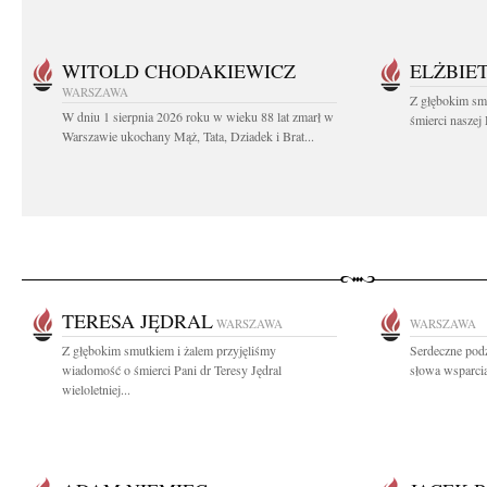
WITOLD CHODAKIEWICZ
ELŻBIET
WARSZAWA
Z głębokim sm
W dniu 1 sierpnia 2026 roku w wieku 88 lat zmarł w
śmierci naszej 
Warszawie ukochany Mąż, Tata, Dziadek i Brat...
TERESA JĘDRAL
WARSZAWA
WARSZAWA
Z głębokim smutkiem i żalem przyjęliśmy
Serdeczne pod
wiadomość o śmierci Pani dr Teresy Jędral
słowa wsparcia
wieloletniej...