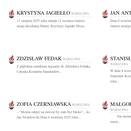
KRYSTYNA JAGIEŁŁO
JAN AN
WARSZAWA
17 sierpnia 2025 roku minęła 12 rocznica śmierci
Dnia 9 wrześni
mojej ukochanej Mamy, Krystyny Jagiełło Msza...
śmierci mojego
ZDZISŁAW FEDAK
STANIS
WARSZAWA
WARSZAWA
Z głębokim smutkiem żegnamy dr. Zdzisława Fedaka
W dniu 8 wrześ
Członka Komitetu Standardów...
Stanisław Koza
roku...
ZOFIA CZERNIAWSKA
MAŁGOR
WARSZAWA
WARSZAWA
..."Można odejść na zawsze by stale być blisko"... ks.
Nie możemy si
Jan Twardowski Dnia 6 września 2025 roku...
nasze...