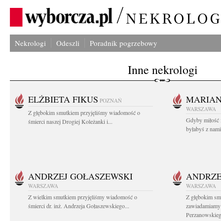
Nekrologi
Odeszli
Poradnik pogrzebowy
Inne nekrologi
ELŻBIETA FIKUS
MARIA
POZNAŃ
WARSZAWA
Z głębokim smutkiem przyjęliśmy wiadomość o
Gdyby miłość 
śmierci naszej Drogiej Koleżanki i...
byłabyś z nami 
ANDRZEJ GOŁASZEWSKI
ANDRZE
WARSZAWA
WARSZAWA
Z wielkim smutkiem przyjęliśmy wiadomość o
Z głębokim sm
śmierci dr. inż. Andrzeja Gołaszewskiego...
zawiadamiamy o
Perzanowskieg