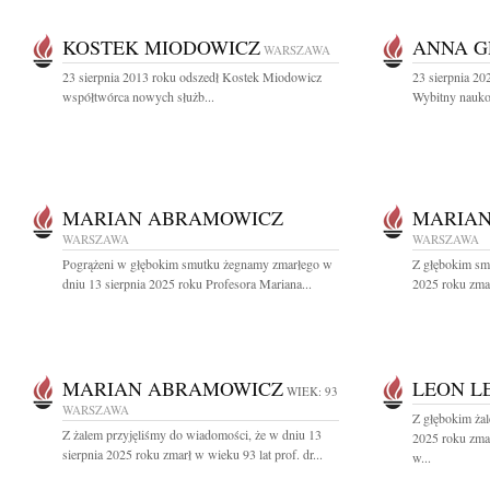
KOSTEK MIODOWICZ
ANNA 
WARSZAWA
23 sierpnia 2013 roku odszedł Kostek Miodowicz
23 sierpnia 2
współtwórca nowych służb...
Wybitny naukow
MARIAN ABRAMOWICZ
MARIA
WARSZAWA
WARSZAWA
Pogrążeni w głębokim smutku żegnamy zmarłego w
Z głębokim sm
dniu 13 sierpnia 2025 roku Profesora Mariana...
2025 roku zmarł
MARIAN ABRAMOWICZ
LEON L
WIEK: 93
WARSZAWA
Z głębokim żal
Z żalem przyjęliśmy do wiadomości, że w dniu 13
2025 roku zma
sierpnia 2025 roku zmarł w wieku 93 lat prof. dr...
w...