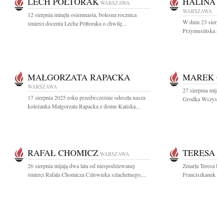
LECH PÓŁTORAK
HALINA
WARSZAWA
WARSZAWA
12 sierpnia minęła osiemnasta, bolesna rocznica
W dniu 23 sier
śmierci docenta Lecha Półtoraka o chwilę...
Przymusińska 
MAŁGORZATA RAPACKA
MAREK
WARSZAWA
27 sierpnia mi
17 sierpnia 2025 roku przedwcześnie odeszła nasza
Grodka Wszystk
koleżanka Małgorzata Rapacka z domu Kańska...
RAFAŁ CHOMICZ
TERESA
WARSZAWA
26 sierpnia mijają dwa lata od niespodziewanej
Zmarła Teresa
śmierci Rafała Chomicza Człowieka szlachetnego,...
Franciszkanek 