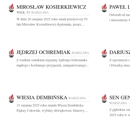
MIROSŁAW KOSIERKIEWICZ
PAWEŁ 
WIEK: 93
WARSZAWA
Odszedł od na
W dniu 20 sierpnia 2025 roku zmarł przeżywszy 93
i nieoceniony 
lata Mirosław Kosierkiewicz dyplomata, pisarz,...
JĘDRZEJ OCHREMIAK
DARIUS
WARSZAWA
Z wielkim smutkiem żegnamy Jędrzeja Ochremiaka
Z ogromnym sm
mądrego i kochanego przyjaciela, zaangażowanego...
i Doradcę mece
WIESIA DEMBIŃSKA
SEN GE
WARSZAWA
WARSZAWA
15 sierpnia 2025 roku zmarła Wiesia Dembińska
Z głębokim sm
Piękny Człowiek, wybitny dźwiękowiec filmowy....
2025 roku w wi