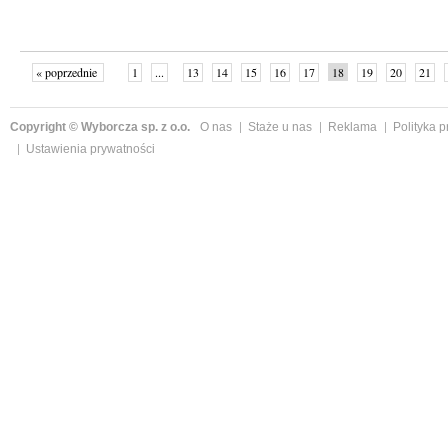
« poprzednie
1
...
13
14
15
16
17
18
19
20
21
»
Copyright © Wyborcza sp. z o.o.
O nas
Staże u nas
Reklama
Polityka 
Ustawienia prywatności