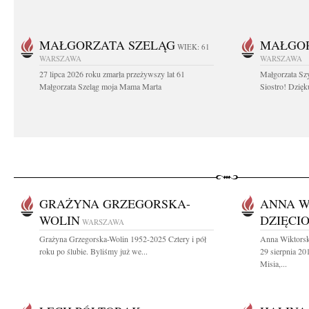
MAŁGORZATA SZELĄG
MAŁGO
WIEK: 61
WARSZAWA
WARSZAWA
27 lipca 2026 roku zmarła przeżywszy lat 61
Małgorzata Sz
Małgorzata Szeląg moja Mama Marta
Siostro! Dzięk
GRAŻYNA GRZEGORSKA-
ANNA W
WOLIN
DZIĘCI
WARSZAWA
Grażyna Grzegorska-Wolin 1952-2025 Cztery i pół
Anna Wiktorsk
roku po ślubie. Byliśmy już we...
29 sierpnia 20
Misia,...