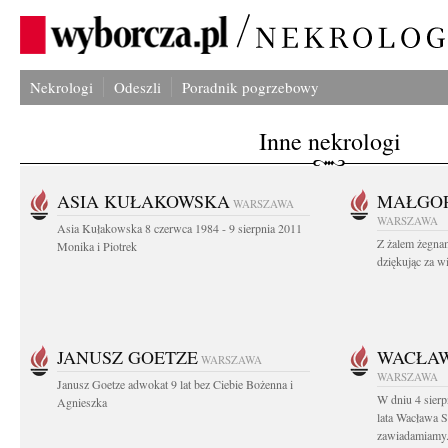
Nekrologi
Odeszli
Poradnik pogrzebowy
Inne nekrologi
ASIA KUŁAKOWSKA
MAŁGOR
WARSZAWA
WARSZAWA
Asia Kułakowska 8 czerwca 1984 - 9 sierpnia 2011
Z żalem żegnam
Monika i Piotrek
dziękując za w
JANUSZ GOETZE
WACŁAW
WARSZAWA
WARSZAWA
Janusz Goetze adwokat 9 lat bez Ciebie Bożenna i
W dniu 4 sier
Agnieszka
lata Wacława 
zawiadamiamy.