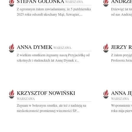
STEFAN GOLONKA
ANDRZE
WARSZAWA
Z ogromnym żalem zawiadamiamy, że 5 października
Dziewięć lat t
2025 roku odszedł ukochany Mąż, Szwagier,...
od nas Andrzej
ANNA DYMEK
JERZY R
WARSZAWA
Z wielkim smutkiem żegnamy naszą Przyjaciółkę od
Z żalem przyję
szkolnych i studenckich lat Annę Dymek z...
Profesora Jerz
KRZYSZTOF NOWIŃSKI
ANNA J
WARSZAWA
WARSZAWA
Żegnam w bolesnym smutku, ale też z nadzieją na
Wspomnienie w
nieskończoność promiennej wieczności ŚP...
roku mija pier