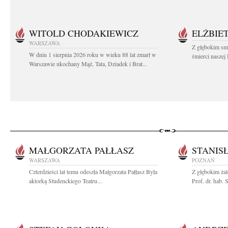
WITOLD CHODAKIEWICZ
ELŻBIET
WARSZAWA
Z głębokim sm
W dniu 1 sierpnia 2026 roku w wieku 88 lat zmarł w
śmierci naszej 
Warszawie ukochany Mąż, Tata, Dziadek i Brat...
MAŁGORZATA PAŁŁASZ
STANIS
WARSZAWA
POZNAŃ
Czterdzieści lat temu odeszła Małgorzata Pałłasz Była
Z głębokim ża
aktorką Studenckiego Teatru...
Prof. dr. hab.