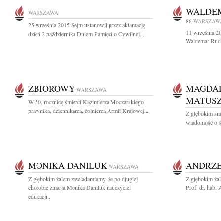
WALDEM
WARSZAWA
86
WARSZAW
25 września 2015 Sejm ustanowił przez aklamację
11 września 20
dzień 2 października Dniem Pamięci o Cywilnej...
Waldemar Rudz
ZBIOROWY
MAGDAL
WARSZAWA
MATUS
W 50. rocznicę śmierci Kazimierza Moczarskiego
prawnika, dziennikarza, żołnierza Armii Krajowej,...
Z głębokim smu
wiadomość o ś
MONIKA DANILUK
ANDRZE
WARSZAWA
Z głębokim żalem zawiadamiamy, że po długiej
Z głębokim ża
chorobie zmarła Monika Daniluk nauczyciel
Prof. dr. hab.
edukacji...