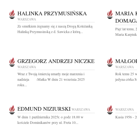
HALINKA PRZYMUSIŃSKA
MARIA 
WARSZAWA
DOMAG
Ze smutkiem żegnamy się z naszą Drogą Koleżanką
Pięć lat temu,
Halinką Przymusinską z d. Sawicka z którą...
Maria Karpiuk
GRZEGORZ ANDRZEJ NICZKE
MAŁGOR
WARSZAWA
WARSZAWA
Wraz z Twoją śmiercią umarły moje marzenia i
Rok temu 25 w
nadzieja -Matka W dniu 21 września 2025
jedyna córka 
roku...
EDMUND NIZIURSKI
WARSZAWA
WARSZAWA
W dniu 1 października 2025r. o godz 18.00 w
Kasia 1956 - 2
kościele Dominikanów przy ul. Freta 10...