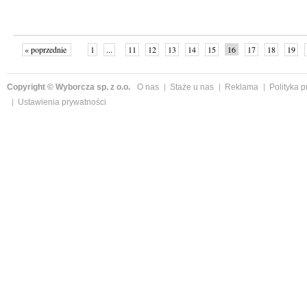
« poprzednie
1
...
11
12
13
14
15
16
17
18
19
»
Copyright © Wyborcza sp. z o.o.
O nas
Staże u nas
Reklama
Polityka 
Ustawienia prywatności