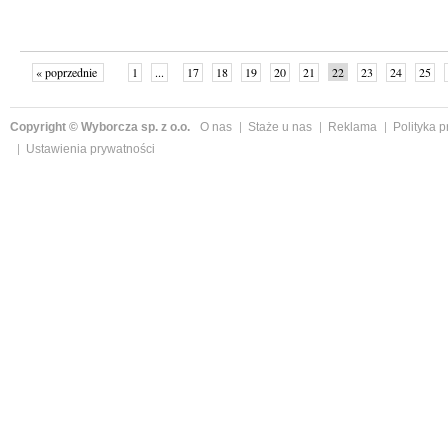
« poprzednie
1
...
17
18
19
20
21
22
23
24
25
»
Copyright © Wyborcza sp. z o.o.
O nas
Staże u nas
Reklama
Polityka 
Ustawienia prywatności