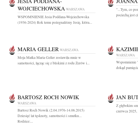
JESIA PODDANA-
JOANNA
WOJCIECHOWSKA
WARSZAWA
"...Tym, co poz
pociechą jest ci
WSPOMNIENIE Jesia Poddana-Wojciechowska
(1936-2024) Rok temu pożegnaliśmy Jesię, która...
MARIA GELLER
KAZIMI
WARSZAWA
WARSZAWA
Moja Matka Maria Geller zostawiła mnie w
Wspomnienie "
samotności, łącząc się z bliskimi z rodu Żerów i...
dokąd pamięcią
BARTOSZ ROCH NOWIK
JAN BU
WARSZAWA
Z głębokim sm
Bartosz Roch Nowik (2.04.1976-14.06.2015)
czerwca 2025, 
Dziesięć lat tęsknoty, samotności i smutku...
Rodzice:...