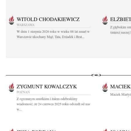
WITOLD CHODAKIEWICZ
ELŻBIET
WARSZAWA
Z głębokim sm
W dniu 1 sierpnia 2026 roku w wieku 88 lat zmarł w
śmierci naszej 
Warszawie ukochany Mąż, Tata, Dziadek i Brat...
ZYGMUNT KOWALCZYK
MACIEK
POZNAŃ
Maciek Martyń
Z ogromnym smutkiem i żalem odebraliśmy
wiadomość, że 24 czerwca 2025 roku odszedł od nas
w...