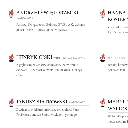
ANDRZEJ ŚWIĘTORZECKI
HANNA 
WARSZAWA
KOSIER
Andrzej Świętorzecki Żołnierz ZWZ i AK, członek
Z głębokim ża
pułku "Baszta", powstaniec warszawski....
Pęzińskiej-Kosi
HENRYK CISKI
WIEK: 86
WARSZAWA
WARSZAWA
Z głębokim żalem zawiadamiamy, że w dniu 3
Dzisiaj kończy
czerwca 2025 roku w wieku 86 lat zmarł Henryk
pół roku temu. 
Ciski...
JANUSZ SIATKOWSKI
MARYL
WARSZAWA
WALIC
Z żalem przyjęliśmy informację o śmierci Pana
Profesora Janusza Siatkowskiego wybitnego...
W świetle podw
nasza szkolna 