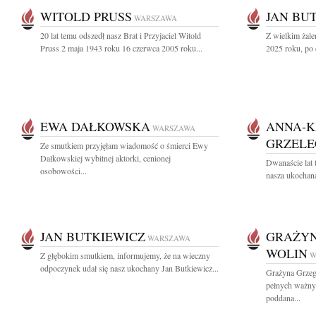
WITOLD PRUSS
JAN BU
WARSZAWA
20 lat temu odszedł nasz Brat i Przyjaciel Witold
Z wielkim żal
Pruss 2 maja 1943 roku 16 czerwca 2005 roku...
2025 roku, po 
EWA DAŁKOWSKA
ANNA-K
WARSZAWA
GRZEL
Ze smutkiem przyjęłam wiadomość o śmierci Ewy
Dałkowskiej wybitnej aktorki, cenionej
Dwanaście lat 
osobowości...
nasza ukochana
JAN BUTKIEWICZ
GRAŻYN
WARSZAWA
WOLIN
Z głębokim smutkiem, informujemy, że na wieczny
W
odpoczynek udał się nasz ukochany Jan Butkiewicz...
Grażyna Grzeg
pełnych ważny
poddana...