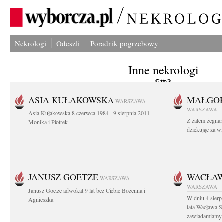
Nekrologi
Odeszli
Poradnik pogrzebowy
Inne nekrologi
ASIA KUŁAKOWSKA
MAŁGOR
WARSZAWA
WARSZAWA
Asia Kułakowska 8 czerwca 1984 - 9 sierpnia 2011
Z żalem żegnam
Monika i Piotrek
dziękując za w
JANUSZ GOETZE
WACŁAW
WARSZAWA
WARSZAWA
Janusz Goetze adwokat 9 lat bez Ciebie Bożenna i
W dniu 4 sier
Agnieszka
lata Wacława 
zawiadamiamy.