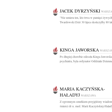
JACEK DYRZYŃSKI
WARSZ
"Nie umiera ten, kto trwa w pamięci żywych
Twardowski Dziś 30 lipca skończyłby 80 lat
KINGA JAWORSKA
WARSZA
Po długiej chorobie odeszła Kinga Jaworska
psychiatra, była ordynator Oddziału Dzienne
MARIA KACZYŃSKA-
HAŁADYJ
WARSZAWA
Z ogromnym smutkiem przyjęliśmy wiadom
śmierci dr n. med. Marii Kaczyńskiej-Hałady