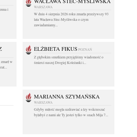
WACŁAWA STEC-MYŚLIWSKA
WARSZAWA
enna i
W dniu 4 sierpnia 2026 roku zmarła przeżywszy 93
lata Wacława Stec-Myśliwska o czym
zawiadamiamy...
Z
ELŻBIETA FIKUS
POZNAŃ
Z głębokim smutkiem przyjęliśmy wiadomość o
t zmarł w
śmierci naszej Drogiej Koleżanki i...
at...
MARIANNA SZYMAŃSKA
WARSZAWA
Gdyby miłość mogła uzdrawiać a łzy wskrzeszać
byłabyś z nami ale Ty jesteś tylko w snach Mija 7...