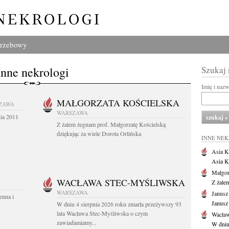
grzebowy
Inne nekrologi
Szukaj
Imię i naz
MAŁGORZATA KOŚCIELSKA
ZAWA
WARSZAWA
nia 2011
Z żalem żegnam prof. Małgorzatę Kościelską
dziękując za wiele Dorota Orlińska
INNE NE
Asia K
Asia K
Małgor
WACŁAWA STEC-MYŚLIWSKA
Z żale
WARSZAWA
Janusz
enna i
Janusz
W dniu 4 sierpnia 2026 roku zmarła przeżywszy 93
lata Wacława Stec-Myśliwska o czym
Wacław
zawiadamiamy...
W dniu