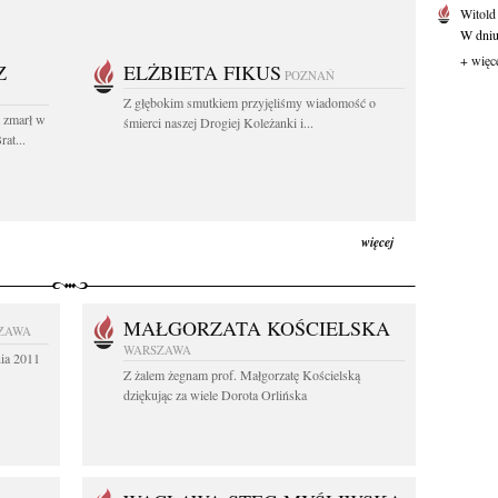
Witold
W dniu 
+ więc
Z
ELŻBIETA FIKUS
POZNAŃ
Z głębokim smutkiem przyjęliśmy wiadomość o
t zmarł w
śmierci naszej Drogiej Koleżanki i...
at...
więcej
MAŁGORZATA KOŚCIELSKA
ZAWA
WARSZAWA
nia 2011
Z żalem żegnam prof. Małgorzatę Kościelską
dziękując za wiele Dorota Orlińska