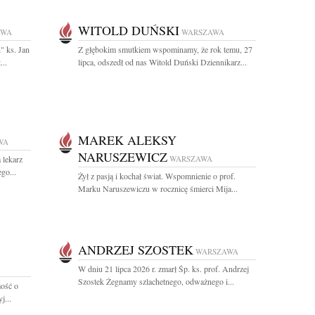
WITOLD DUŃSKI
AWA
WARSZAWA
" ks. Jan
Z głębokim smutkiem wspominamy, że rok temu, 27
...
lipca, odszedł od nas Witold Duński Dziennikarz...
MAREK ALEKSY
WA
NARUSZEWICZ
 lekarz
WARSZAWA
go...
Żył z pasją i kochał świat. Wspomnienie o prof.
Marku Naruszewiczu w rocznicę śmierci Mija...
ANDRZEJ SZOSTEK
WARSZAWA
W dniu 21 lipca 2026 r. zmarł Śp. ks. prof. Andrzej
Szostek Żegnamy szlachetnego, odważnego i...
ość o
j...