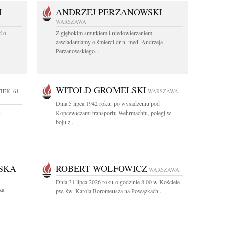
I
ANDRZEJ PERZANOWSKI
WARSZAWA
ć o
Z głębokim smutkiem i niedowierzaniem
zawiadamiamy o śmierci dr n. med. Andrzeja
Perzanowskiego...
WITOLD GROMELSKI
IEK: 61
WARSZAWA
Dnia 5 lipca 1942 roku, po wysadzeniu pod
1
Kopcewiczami transportu Wehrmachtu, poległ w
boju z...
SKA
ROBERT WOLFOWICZ
WARSZAWA
Dnia 31 lipca 2026 roku o godzinie 8.00 w Kościele
za
pw. św. Karola Boromeusza na Powązkach...