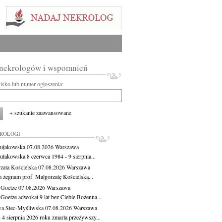
 nekrologów i wspomnień
wisko lub numer ogłoszenia:
+ szukanie zaawansowane
KROLOGI
ułakowska
07.08.2026
Warszawa
ułakowska 8 czerwca 1984 - 9 sierpnia...
zata Kościelska
07.08.2026
Warszawa
m żegnam prof. Małgorzatę Kościelską...
 Goetze
07.08.2026
Warszawa
 Goetze adwokat 9 lat bez Ciebie Bożenna...
a Stec-Myśliwska
07.08.2026
Warszawa
 4 sierpnia 2026 roku zmarła przeżywszy...