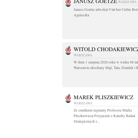
JANUSZ GOETZE
WARSZAWA
Janusz Goetze adwokat 9 lat bez Ciebie Boż
Agnieszka
WITOLD CHODAKIEWIC
WARSZAWA
W dniu 1 sierpnia 2026 roku w wieku 88 la
Warszawie ukochany Mąż, Tata, Dziadek i Br
MAREK PLISZKIEWICZ
WARSZAWA
Ze smutkiem żegnamy Profesora Marka
Pliszkiewicza Przyjaciele z Katedry Badań
Strategicznych i...