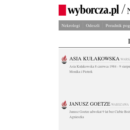
Nekrologi
Odeszli
Poradnik po
ASIA KUŁAKOWSKA
WARS
Asia Kułakowska 8 czerwca 1984 - 9 sierp
Monika i Piotrek
JANUSZ GOETZE
WARSZAWA
Janusz Goetze adwokat 9 lat bez Ciebie Boż
Agnieszka