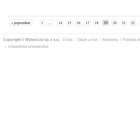
« poprzednie
1
...
14
15
16
17
18
19
20
21
22
»
Copyright © Wyborcza sp. z o.o.
O nas
Staże u nas
Reklama
Polityka 
Ustawienia prywatności