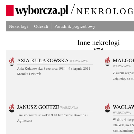
Nekrologi
Odeszli
Poradnik pogrzebowy
Inne nekrologi
ASIA KUŁAKOWSKA
MAŁGOR
WARSZAWA
WARSZAWA
Asia Kułakowska 8 czerwca 1984 - 9 sierpnia 2011
Z żalem żegnam
Monika i Piotrek
dziękując za w
JANUSZ GOETZE
WACŁAW
WARSZAWA
WARSZAWA
Janusz Goetze adwokat 9 lat bez Ciebie Bożenna i
W dniu 4 sier
Agnieszka
lata Wacława 
zawiadamiamy.