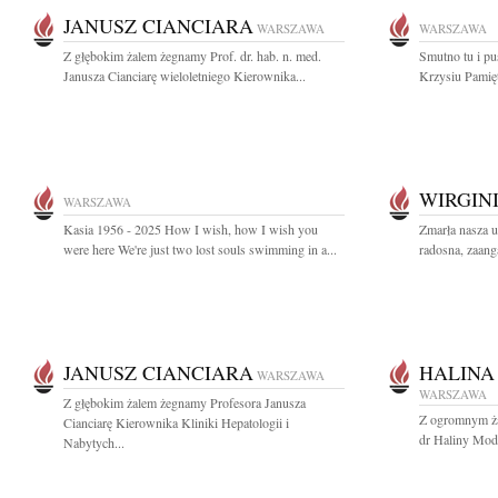
JANUSZ CIANCIARA
WARSZAWA
WARSZAWA
Z głębokim żalem żegnamy Prof. dr. hab. n. med.
Smutno tu i pus
Janusza Cianciarę wieloletniego Kierownika...
Krzysiu Pamięt
WIRGIN
WARSZAWA
Kasia 1956 - 2025 How I wish, how I wish you
Zmarła nasza 
were here We're just two lost souls swimming in a...
radosna, zaanga
JANUSZ CIANCIARA
HALINA
WARSZAWA
WARSZAWA
Z głębokim żalem żegnamy Profesora Janusza
Z ogromnym ża
Cianciarę Kierownika Kliniki Hepatologii i
dr Haliny Modr
Nabytych...