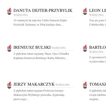
DANUTA DEJTER-PRZYBYLIK
LEON L
WARSZAWA
WARSZAWA
10 smutnych lat mija bez Ciebie Danusiu Dejter-
You are gone Ou
Przybylik Tęsknimy za Tobą każdego dnia....
Unbelievably c
IRENEUSZ BULSKI
BARTŁO
WARSZAWA
WARSZAWA
Z głębokim żalem żegnamy Męża, Ojca i Dziadka
Z ogromnym b
Kapitana Ireneusza Bulskiego Radcę Ministra,...
wychowanka i p
JERZY MAKARCZYK
TOMASZ
WARSZAWA
Z głębokim żalem żegnam Profesora Jerzego
Z głębokim ża
Makarczyka Wybitnego prawnika, dyplomatę,
święta żałobna
pierwszego...
sierpnia...