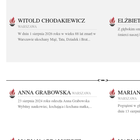
WITOLD CHODAKIEWICZ
ELŻBIET
WARSZAWA
Z głębokim sm
W dniu 1 sierpnia 2026 roku w wieku 88 lat zmarł w
śmierci naszej 
Warszawie ukochany Mąż, Tata, Dziadek i Brat...
ANNA GRABOWSKA
MARIA
WARSZAWA
WARSZAWA
23 sierpnia 2024 roku odeszła Anna Grabowska
Pogrążeni w g
Wybitny naukowiec, kochająca i kochana matka,...
dniu 13 sierpn