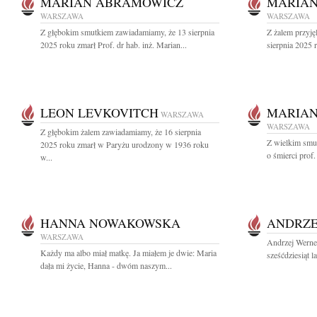
MARIAN ABRAMOWICZ
MARIA
WARSZAWA
WARSZAWA
Z głębokim smutkiem zawiadamiamy, że 13 sierpnia
Z żalem przyję
2025 roku zmarł Prof. dr hab. inż. Marian...
sierpnia 2025 r
LEON LEVKOVITCH
MARIA
WARSZAWA
WARSZAWA
Z głębokim żalem zawiadamiamy, że 16 sierpnia
Z wielkim smu
2025 roku zmarł w Paryżu urodzony w 1936 roku
o śmierci prof.
w...
HANNA NOWAKOWSKA
ANDRZE
WARSZAWA
Andrzej Werne
Każdy ma albo miał matkę. Ja miałem je dwie: Maria
sześćdziesiąt l
dała mi życie, Hanna - dwóm naszym...