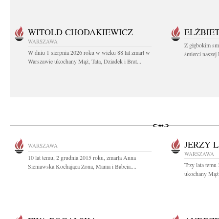
WITOLD CHODAKIEWICZ
ELŻBIET
WARSZAWA
Z głębokim sm
W dniu 1 sierpnia 2026 roku w wieku 88 lat zmarł w
śmierci naszej 
Warszawie ukochany Mąż, Tata, Dziadek i Brat...
JERZY 
WARSZAWA
WARSZAWA
10 lat temu, 2 grudnia 2015 roku, zmarła Anna
Trzy lata temu
Sieniawska Kochająca Żona, Mama i Babcia....
ukochany Mąż i