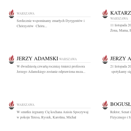
KATAR
WARSZAWA
WARSZAWA
Serdecznie wspominamy zmarłych Dyrygentów i
11 listopada 
Chórzystów Chóru...
Żona, Mama, Ba
JERZY ADAMSKI
JERZY 
WARSZAWA
W dwudziestą czwartą rocznicę śmierci profesora
21 listopada 2
Jerzego Adamskiego zostanie odprawiona msza...
spotykamy się
BOGUSŁ
WARSZAWA
W smutku żegnamy Cię kochana Anisiu Spoczywaj
Rektor, Senat
w pokoju Teresa, Rysiek, Karolina, Michał
Fizycznego i 