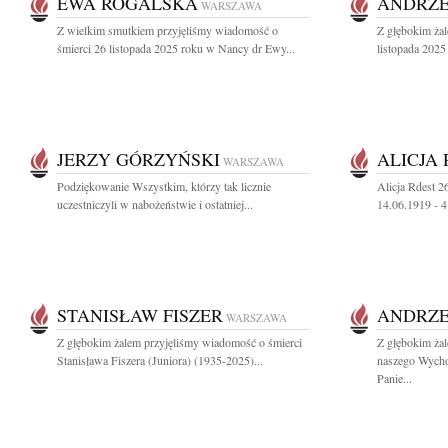
EWA ROGALSKA
ANDRZE
WARSZAWA
Z wielkim smutkiem przyjęliśmy wiadomość o
Z głębokim ża
śmierci 26 listopada 2025 roku w Nancy dr Ewy...
listopada 2025 
JERZY GÓRZYŃSKI
ALICJA
WARSZAWA
Podziękowanie Wszystkim, którzy tak licznie
Alicja Rdest 2
uczestniczyli w nabożeństwie i ostatniej...
14.06.1919 - 
STANISŁAW FISZER
ANDRZE
WARSZAWA
Z głębokim żalem przyjęliśmy wiadomość o śmierci
Z głębokim ża
Stanisława Fiszera (Juniora) (1935-2025)...
naszego Wych
Panie...