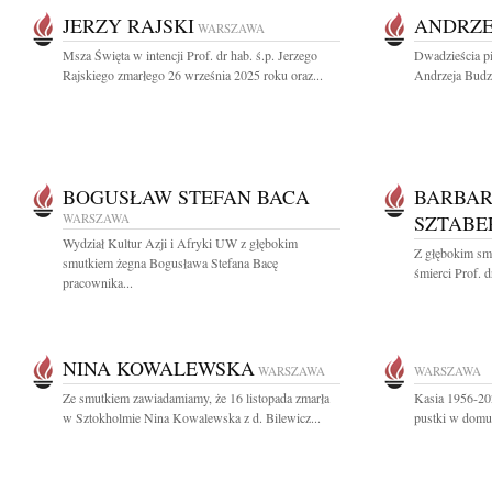
JERZY RAJSKI
ANDRZE
WARSZAWA
Msza Święta w intencji Prof. dr hab. ś.p. Jerzego
Dwadzieścia pi
Rajskiego zmarłego 26 września 2025 roku oraz...
Andrzeja Budz
BOGUSŁAW STEFAN BACA
BARBAR
WARSZAWA
SZTABE
Wydział Kultur Azji i Afryki UW z głębokim
Z głębokim sm
smutkiem żegna Bogusława Stefana Bacę
śmierci Prof. d
pracownika...
NINA KOWALEWSKA
WARSZAWA
WARSZAWA
Ze smutkiem zawiadamiamy, że 16 listopada zmarła
Kasia 1956-202
w Sztokholmie Nina Kowalewska z d. Bilewicz...
pustki w dom