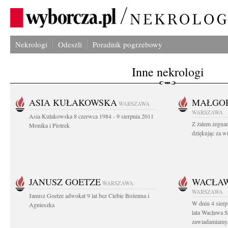
Nekrologi
Odeszli
Poradnik pogrzebowy
Inne nekrologi
ASIA KUŁAKOWSKA
MAŁGOR
WARSZAWA
WARSZAWA
Asia Kułakowska 8 czerwca 1984 - 9 sierpnia 2011
Z żalem żegnam
Monika i Piotrek
dziękując za w
JANUSZ GOETZE
WACŁAW
WARSZAWA
WARSZAWA
Janusz Goetze adwokat 9 lat bez Ciebie Bożenna i
W dniu 4 sier
Agnieszka
lata Wacława 
zawiadamiamy.