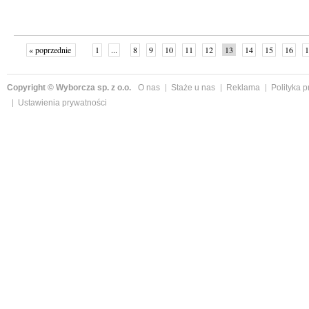
« poprzednie
1
...
8
9
10
11
12
13
14
15
16
1
»
Copyright © Wyborcza sp. z o.o.
O nas
Staże u nas
Reklama
Polityka 
Ustawienia prywatności