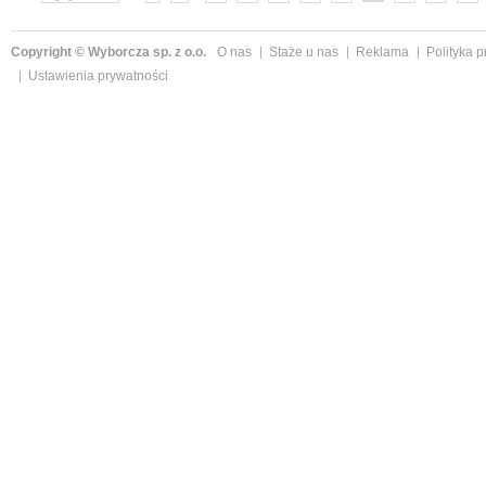
»
Copyright © Wyborcza sp. z o.o.
O nas
Staże u nas
Reklama
Polityka 
Ustawienia prywatności