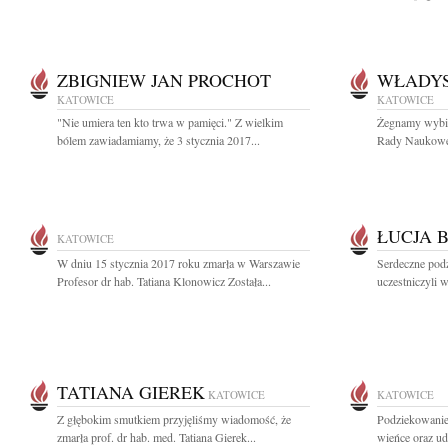
ZBIGNIEW JAN PROCHOT
WŁADYS
KATOWICE
KATOWICE
"Nie umiera ten kto trwa w pamięci." Z wielkim
Żegnamy wybit
bólem zawiadamiamy, że 3 stycznia 2017...
Rady Naukowej 
ŁUCJA 
KATOWICE
W dniu 15 stycznia 2017 roku zmarła w Warszawie
Serdeczne pod
Profesor dr hab. Tatiana Klonowicz Została...
uczestniczyli w
TATIANA GIEREK
KATOWICE
KATOWICE
Z głębokim smutkiem przyjęliśmy wiadomość, że
Podziekowanie 
zmarła prof. dr hab. med. Tatiana Gierek...
wieńce oraz ud