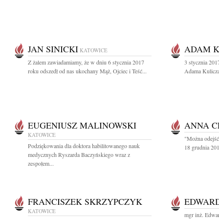
JAN SINICKI
ADAM K
KATOWICE
Z żalem zawiadamiamy, że w dniu 6 stycznia 2017
3 stycznia 2017
roku odszedł od nas ukochany Mąż, Ojciec i Teść...
Adama Kulicza
EUGENIUSZ MALINOWSKI
ANNA C
KATOWICE
"Można odejść 
Podziękowania dla doktora habilitowanego nauk
18 grudnia 201
medycznych Ryszarda Baczyńskiego wraz z
zespołem...
FRANCISZEK SKRZYPCZYK
EDWARD
KATOWICE
mgr inż. Edwa