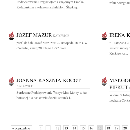
Podziękowanie Przyjaciołom i znajomym Franka,
roku pożegnali
Koleżankom i kolegom architektom Śląskiej...
JÓZEF MAZUR
IRENA 
KATOWICE
prof. dr hab. Józef Mazur ur. 29 listopada 1896 r. w
21 listopada 2
Czeladzi, zmarł 20 lutego 1977 roku...
śmierci mojej
Kurkiewicz...
JOANNA KASZNIA-KOCOT
MAŁGOR
KATOWICE
PIEKUT
Serdeczne Podziękowanie Wszystkim, którzy w tak
W dniu 9 listo
bolesnej dla nas chwili dzielili smutek i...
kochana Córka,
« poprzednie
1
...
12
13
14
15
16
17
18
19
20