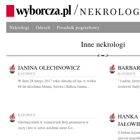
Nekrologi
Odeszli
Poradnik pogrzebowy
Inne nekrologi
JANINA OLECHNOWICZ
BARBAR
KATOWICE
KATOWICE
W dniu 28 lutego 2017 roku odeszła od nas w wieku
" Ludzie, któr
88 lat ukochana Mama, Siostra i Babcia Janina...
zostawili ślady
KATOWICE
HANKA 
Głośniej niżeli w rozmowach Bóg przemawia w
JAŁOWI
ciszy i kto w sercu ucichnie zaraz Go...
Z bólem żegna
zawsze pogodną