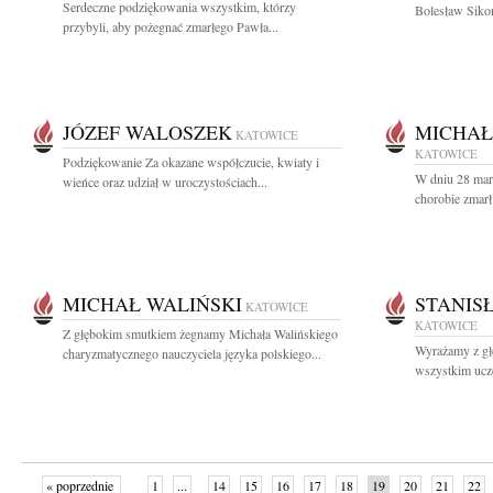
Serdeczne podziękowania wszystkim, którzy
Bolesław Sikor
przybyli, aby pożegnać zmarłego Pawła...
JÓZEF WALOSZEK
MICHAŁ
KATOWICE
KATOWICE
Podziękowanie Za okazane współczucie, kwiaty i
W dniu 28 marc
wieńce oraz udział w uroczystościach...
chorobie zmarł
MICHAŁ WALIŃSKI
STANIS
KATOWICE
KATOWICE
Z głębokim smutkiem żegnamy Michała Walińskiego
Wyrażamy z gł
charyzmatycznego nauczyciela języka polskiego...
wszystkim ucze
« poprzednie
1
...
14
15
16
17
18
19
20
21
22