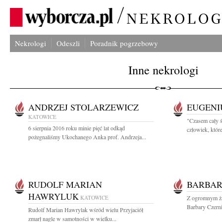
Nekrologi
Odeszli
Poradnik pogrzebowy
Inne nekrologi
ANDRZEJ STOLARZEWICZ
EUGENI
KATOWICE
"Czasem cały ś
6 sierpnia 2016 roku minie pięć lat odkąd
człowiek, które
pożegnaliśmy Ukochanego Anka prof. Andrzeja...
RUDOLF MARIAN
BARBAR
HAWRYLUK
KATOWICE
Z ogromnym ża
Barbary Czernia
Rudolf Marian Hawrylak wśród wielu Przyjaciół
zmarł nagle w samotności w wielku...