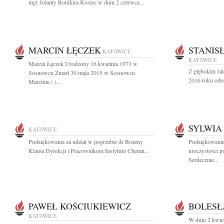
mgr Jolanty Ronikier-Kosiec w dniu 2 czerwca...
MARCIN ŁĘCZEK
STANIS
KATOWICE
KATOWICE
Marcin Łęczek Urodzony 16 kwietnia 1973 w
Z głębokim ża
Sosnowcu Zmarł 30 maja 2015 w Sosnowcu
2016 roku odes
Marcinie ( )...
SYLWIA
KATOWICE
Podziękowania za udział w pogrzebie dr Bożeny
Podziękowanie
Klama Dyrekcji i Pracownikom Instytutu Chemii...
uroczystości 
Serdecznie...
PAWEŁ KOŚCIUKIEWICZ
BOLESŁ
KATOWICE
W dniu 2 kwie