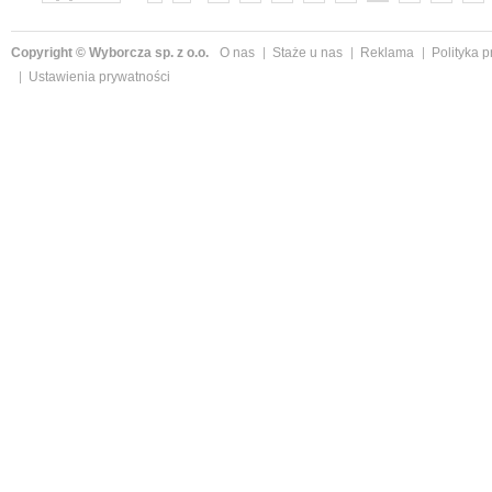
»
Copyright © Wyborcza sp. z o.o.
O nas
Staże u nas
Reklama
Polityka 
Ustawienia prywatności