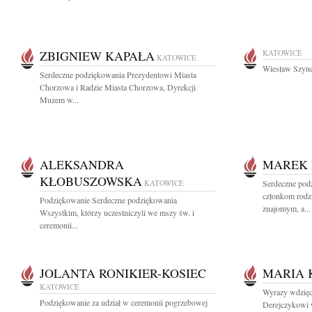
ZBIGNIEW KAPAŁA
KATOWICE
KATOWICE
Wiesław Szynd
Serdeczne podziękowania Prezydentowi Miasta
Chorzowa i Radzie Miasta Chorzowa, Dyrekcji
Muzem w...
ALEKSANDRA
MAREK 
KŁOBUSZOWSKA
KATOWICE
Serdeczne pod
członkom rodzi
Podziękowanie Serdeczne podziękowania
znajomym, a...
Wszystkim, którzy uczestniczyli we mszy św. i
ceremonii...
JOLANTA RONIKIER-KOSIEC
MARIA 
KATOWICE
Wyrazy wdzięc
Podziękowanie za udział w ceremonii pogrzebowej
Derejczykowi w