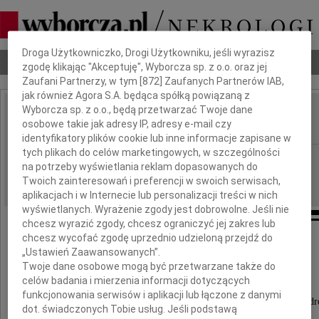
Dbamy o Twoją prywatność
Droga Użytkowniczko, Drogi Użytkowniku, jeśli wyrazisz
Nekrologi
Odeszli
Poradnik pogrzebowy
zgodę klikając "Akceptuję", Wyborcza sp. z o.o. oraz jej
Zaufani Partnerzy, w tym [
872
] Zaufanych Partnerów IAB,
jak również Agora S.A. będąca spółką powiązaną z
Wyborcza sp. z o.o., będą przetwarzać Twoje dane
Anna Cedrych
osobowe takie jak adresy IP, adresy e-mail czy
IMIĘ I NAZWISKO:
identyfikatory plików cookie lub inne informacje zapisane w
tych plikach do celów marketingowych, w szczególności
Katowice
REGION:
na potrzeby wyświetlania reklam dopasowanych do
21.12.2016
DATA EMISJI:
Twoich zainteresowań i preferencji w swoich serwisach,
aplikacjach i w Internecie lub personalizacji treści w nich
wyświetlanych. Wyrażenie zgody jest dobrowolne. Jeśli nie
chcesz wyrazić zgody, chcesz ograniczyć jej zakres lub
chcesz wycofać zgodę uprzednio udzieloną przejdź do
"Można odejść daleko,
„Ustawień Zaawansowanych”.
Twoje dane osobowe mogą być przetwarzane także do
by stale być blisko"
celów badania i mierzenia informacji dotyczących
funkcjonowania serwisów i aplikacji lub łączone z danymi
W dniu 18 grudnia 2016 roku na swoją ostatnią węd
dot. świadczonych Tobie usług. Jeśli podstawą
odeszła moja ukochana Żona