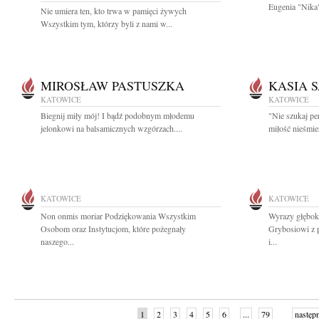
Eugenia "Nika"
Nie umiera ten, kto trwa w pamięci żywych
Wszystkim tym, którzy byli z nami w...
MIROSŁAW PASTUSZKA
KASIA 
KATOWICE
KATOWICE
Biegnij miły mój! I bądź podobnym młodemu
"Nie szukaj per
jelonkowi na balsamicznych wzgórzach....
miłość nieśmie
KATOWICE
KATOWICE
Non onmis moriar Podziękowania Wszystkim
Wyrazy głębok
Osobom oraz Instytucjom, które pożegnały
Grybosiowi z 
naszego...
i...
1
2
3
4
5
6
...
79
następ