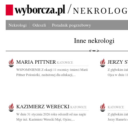
Nekrologi
Odeszli
Poradnik pogrzebowy
Inne nekrologi
MARIA PITTNER
JERZY 
KATOWICE
WSPOMNIENIE Z okazji 11 rocznicy śmierci Marii
Z głębokim ża
Pittner Polonistki, zasłużonej dla edukacji,...
Ojca w dniu 11
KAZIMIERZ WERECKI
KATOWICE
KATOWICE
W dniu 31 stycznia 2026 roku odszedł od nas nagle
Z głębokim ża
Mgr inż. Kazimierz Werecki Mąż, Ojciec,...
Jerzy Hamróz d