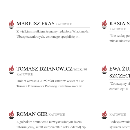
MARIUSZ FRAS
KASIA 
KATOWICE
KATOWICE
Z wielkim smutkiem żegnamy redaktora Wiadomości
"Nie szukaj per
Ubezpieczeniowych, cenionego specjalistę w...
miłość nieśmie
TOMASZ DZIANOWICZ
EWA ŻU
WIEK: 90
KATOWICE
SZCZE
Dnia 9 września 2025 roku zmarł w wieku 90 lat
"Zobaczymy się
Tomasz Dzianowicz Pedagog i wychowawca w...
eonie?" cyt. R
ROMAN GER
KATOWICE
KATOWICE
Z głębokim smutkiem i niewysłowionym żalem
Podziękowania
informujemy, że 20 sierpnia 2025 roku odszedł Śp....
słowami otuchy 