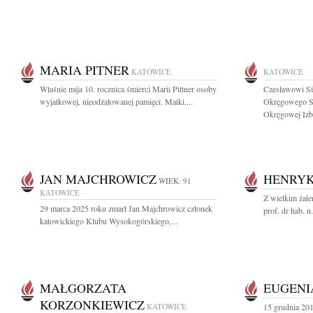
MARIA PITNER
KATOWICE
KATOWICE
Właśnie mija 10. rocznica śmierci Marii Pittner osoby
Czesławowi Si
wyjatkowej, nieodżałowanej pamięci. Matki,...
Okręgowego Są
Okręgowej Izby
JAN MAJCHROWICZ
HENRYK
WIEK: 91
KATOWICE
Z wielkim żale
29 marca 2025 roku zmarł Jan Majchrowicz członek
prof. dr hab. 
katowickiego Klubu Wysokogórskiego,...
MAŁGORZATA
EUGENI
KORZONKIEWICZ
KATOWICE
15 grudnia 20