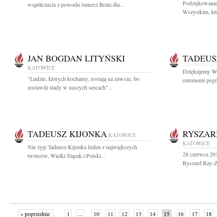
Podziękowanie
współczucia z powodu śmierci Brata dla...
Wszystkim, któ
JAN BOGDAN LITYŃSKI
TADEUS
KATOWICE
Dziękujemy Ws
"Ludzie, których kochamy, zostają na zawsze, bo
ceremonii pogrz
zostawili ślady w naszych sercach"...
TADEUSZ KIJONKA
RYSZAR
KATOWICE
KATOWICE
Nie żyje Tadeusz Kijonka Jeden z największych
28 czerwca 20
twórców, Wielki Ślązak i Polski...
Ryszard Ray-Za
« poprzednie
1
...
10
11
12
13
14
15
16
17
18