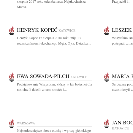
sierpnia 2017 roku odeszła nasza Najukochańsza
Przyjaciół i...
Mama...
HENRYK KOPEĆ
LESZEK
KATOWICE
Henryk Kopeć 12 sierpnia 2016 roku mija 13
Wszystkim Bli
rocznica śmierci ukochanego Męża, Ojca, Dziadka....
pożegnali z nam
EWA SOWADA-PILCH
MARIA 
KATOWICE
Podziękowanie Wszystkim, którzy w tak bolesnej dla
Serdeczne podz
nas chwili dzielili z nami smutek i...
uczestniczyli 
JAN BO
WARSZAWA
KATOWICE
Najserdeczniejsze słowa otuchy i wyrazy głębokiego