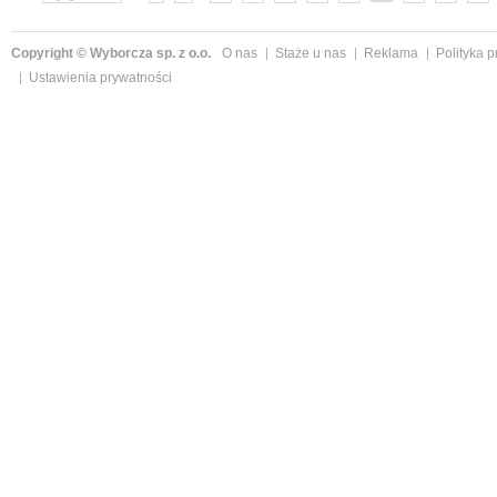
»
Copyright © Wyborcza sp. z o.o.
O nas
Staże u nas
Reklama
Polityka 
Ustawienia prywatności