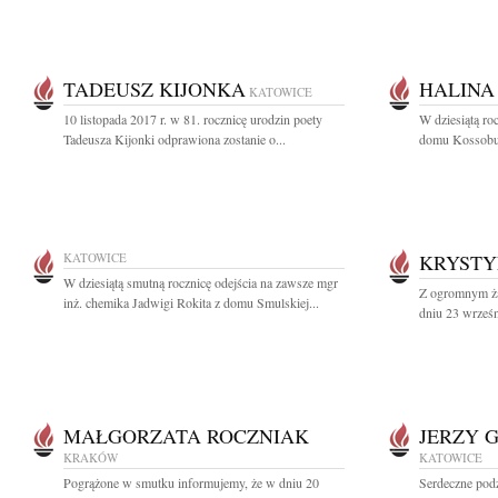
TADEUSZ KIJONKA
HALINA
KATOWICE
10 listopada 2017 r. w 81. rocznicę urodzin poety
W dziesiątą ro
Tadeusza Kijonki odprawiona zostanie o...
domu Kossobud
KATOWICE
KRYSTY
W dziesiątą smutną rocznicę odejścia na zawsze mgr
Z ogromnym ża
inż. chemika Jadwigi Rokita z domu Smulskiej...
dniu 23 wrześn
MAŁGORZATA ROCZNIAK
JERZY 
KRAKÓW
KATOWICE
Pogrążone w smutku informujemy, że w dniu 20
Serdeczne podz