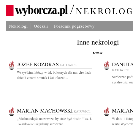
Nekrologi
Odeszli
Poradnik pogrzebowy
Inne nekrologi
JÓZEF KOZDRAŚ
DANUTA
KATOWICE
KATOWICE
Wszystkim, którzy w tak bolesnych dla nas chwilach
Serdeczne pod
dzielili z nami smutek i żal, okazali...
życzliwości ora
MARIAN MACHOWSKI
MARIAN
KATOWICE
,,Można odejść na zawsze, by stale być blisko " ks. J.
W dniu 1 listo
Twardowski składamy serdeczne...
wartę Wychowa