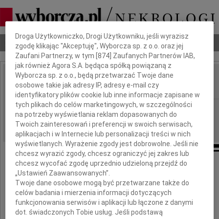
Dbamy o Twoją prywatność
Droga Użytkowniczko, Drogi Użytkowniku, jeśli wyrazisz
Nekrologi
Odeszli
Poradnik pogrzebowy
zgodę klikając "Akceptuję", Wyborcza sp. z o.o. oraz jej
Zaufani Partnerzy, w tym [
874
] Zaufanych Partnerów IAB,
jak również Agora S.A. będąca spółką powiązaną z
Wyborcza sp. z o.o., będą przetwarzać Twoje dane
Jan Sinicki
osobowe takie jak adresy IP, adresy e-mail czy
IMIĘ I NAZWISKO:
identyfikatory plików cookie lub inne informacje zapisane w
tych plikach do celów marketingowych, w szczególności
Katowice
REGION:
na potrzeby wyświetlania reklam dopasowanych do
10.01.2017
DATA EMISJI:
Twoich zainteresowań i preferencji w swoich serwisach,
aplikacjach i w Internecie lub personalizacji treści w nich
wyświetlanych. Wyrażenie zgody jest dobrowolne. Jeśli nie
chcesz wyrazić zgody, chcesz ograniczyć jej zakres lub
chcesz wycofać zgodę uprzednio udzieloną przejdź do
„Ustawień Zaawansowanych”.
Z żalem zawiadamiamy, że w dniu
Twoje dane osobowe mogą być przetwarzane także do
6 stycznia 2017 roku odszedł od nas
celów badania i mierzenia informacji dotyczących
funkcjonowania serwisów i aplikacji lub łączone z danymi
ukochany Mąż, Ojciec i Teść
dot. świadczonych Tobie usług. Jeśli podstawą