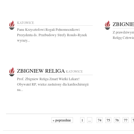
KATOWICE
ZBIGNI
Panu Krzysztofowi Rogali Pełnomocnikowi
Z prawdziwym 
Prezydenta ds. Przebudowy Strefy Rondo-Rynek
Religę Człowie
wyrazy...
ZBIGNIEW RELIGA
KATOWICE
Prof. Zbigniew Religa Zmarł Wielki Lekarz!
Obywatel RP, wielce zasłużony dla kardiochirurgii
na...
« poprzednie
1
...
74
75
76
77