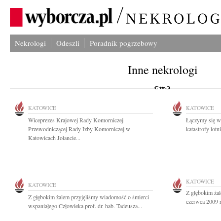
Nekrologi
Odeszli
Poradnik pogrzebowy
Inne nekrologi
KATOWICE
KATOWICE
Wiceprezes Krajowej Rady Komorniczej
Łączymy się w
Przewodniczącej Rady Izby Komorniczej w
katastrofy lotn
Katowicach Jolancie...
KATOWICE
KATOWICE
Z głębokim ża
Z głębokim żalem przyjęliśmy wiadomość o śmierci
czerwca 2009 ro
wspaniałego Człowieka prof. dr. hab. Tadeusza...