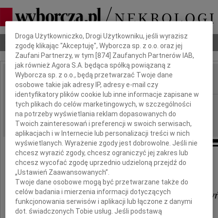
Dbamy o Twoją prywatność
Droga Użytkowniczko, Drogi Użytkowniku, jeśli wyrazisz
Nekrologi
Odeszli
Poradnik pogrzebowy
zgodę klikając "Akceptuję", Wyborcza sp. z o.o. oraz jej
Zaufani Partnerzy, w tym [
874
] Zaufanych Partnerów IAB,
jak również Agora S.A. będąca spółką powiązaną z
Wyborcza sp. z o.o., będą przetwarzać Twoje dane
osobowe takie jak adresy IP, adresy e-mail czy
IMIĘ I NAZWISKO:
identyfikatory plików cookie lub inne informacje zapisane w
Katowice
tych plikach do celów marketingowych, w szczególności
REGION:
na potrzeby wyświetlania reklam dopasowanych do
14.03.2017
DATA EMISJI:
Twoich zainteresowań i preferencji w swoich serwisach,
aplikacjach i w Internecie lub personalizacji treści w nich
wyświetlanych. Wyrażenie zgody jest dobrowolne. Jeśli nie
chcesz wyrazić zgody, chcesz ograniczyć jej zakres lub
chcesz wycofać zgodę uprzednio udzieloną przejdź do
Pani
„Ustawień Zaawansowanych”.
Twoje dane osobowe mogą być przetwarzane także do
celów badania i mierzenia informacji dotyczących
Magdalenie Niemirowskiej - Kaczyń
funkcjonowania serwisów i aplikacji lub łączone z danymi
dot. świadczonych Tobie usług. Jeśli podstawą
i jej Najbliższym