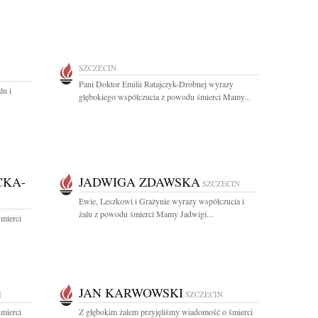
SZCZECIN
Pani Doktor Emilii Ratajczyk-Drobnej wyrazy
lu i
głębokiego współczucia z powodu śmierci Mamy...
.
CKA-
JADWIGA ZDAWSKA
SZCZECIN
Ewie, Leszkowi i Grażynie wyrazy współczucia i
żalu z powodu śmierci Mamy Jadwigi...
mierci
JAN KARWOWSKI
N
SZCZECIN
mierci
Z głębokim żalem przyjęliśmy wiadomość o śmierci