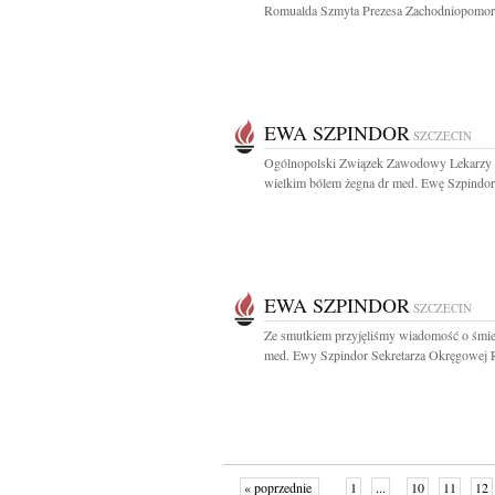
Romualda Szmyta Prezesa Zachodniopomors
EWA SZPINDOR
SZCZECIN
Ogólnopolski Związek Zawodowy Lekarzy 
wielkim bólem żegna dr med. Ewę Szpindor.
EWA SZPINDOR
SZCZECIN
Ze smutkiem przyjęliśmy wiadomość o śmie
med. Ewy Szpindor Sekretarza Okręgowej R
« poprzednie
1
...
10
11
12