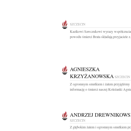
SZCZECIN
Kazikowi Sawczukowi wyrazy współczucia
powodu śmierci Brata składają przyjaciele z.
AGNIESZKA
KRZYŻANOWSKA
SZCZECIN
Z ogromnym smutkiem i żalem przyjęliśmy
informację o śmierci naszej Koleżanki Agnie
ANDRZEJ DREWNIKOWS
SZCZECIN
Z głębokim żalem i ogromnym smutkiem pr