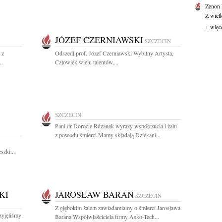
Zenon
Z wiel
+ więc
JÓZEF CZERNIAWSKI
SZCZECIN
 z
Odszedł prof. Józef Czerniawski Wybitny Artysta,
..
Człowiek wielu talentów,...
SZCZECIN
Pani dr Dorocie Rdzanek wyrazy współczucia i żalu
z powodu śmierci Mamy składają Dziekani...
szki...
KI
JAROSŁAW BARAN
SZCZECIN
Z głębokim żalem zawiadamiamy o śmierci Jarosława
zyjęliśmy
Barana Współwłaściciela firmy Asko-Tech...