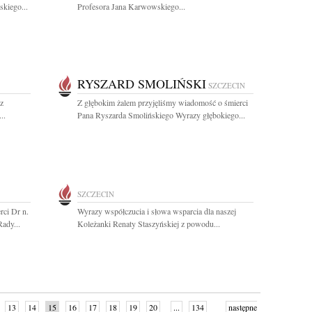
kiego...
Profesora Jana Karwowskiego...
RYSZARD SMOLIŃSKI
SZCZECIN
z
Z głębokim żalem przyjęliśmy wiadomość o śmierci
..
Pana Ryszarda Smolińskiego Wyrazy głębokiego...
SZCZECIN
rci Dr n.
Wyrazy współczucia i słowa wsparcia dla naszej
ady...
Koleżanki Renaty Staszyńskiej z powodu...
13
14
15
16
17
18
19
20
...
134
następne