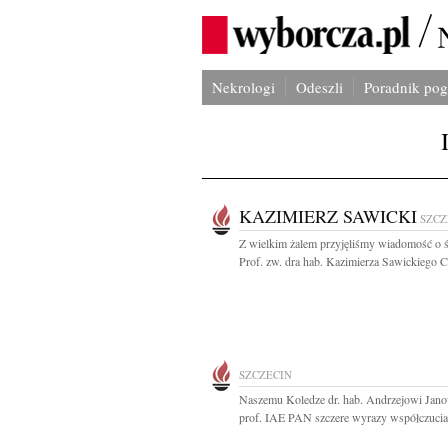
Nekrologi
Odeszli
Poradnik po
KAZIMIERZ SAWICKI
SZCZ
Z wielkim żalem przyjęliśmy wiadomość o ś
Prof. zw. dra hab. Kazimierza Sawickiego C
SZCZECIN
Naszemu Koledze dr. hab. Andrzejowi Jan
prof. IAE PAN szczere wyrazy współczucia.