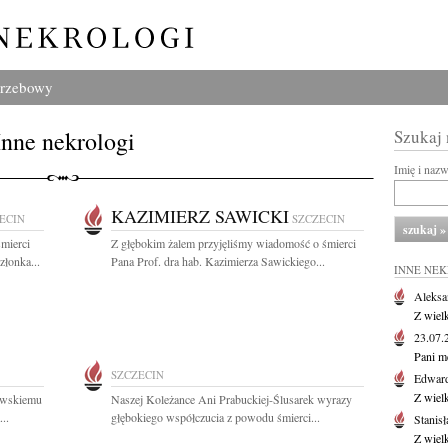
grzebowy
Inne nekrologi
Szukaj
Imię i naz
KAZIMIERZ SAWICKI
ECIN
SZCZECIN
mierci
Z głębokim żalem przyjęliśmy wiadomość o śmierci
złonka...
Pana Prof. dra hab. Kazimierza Sawickiego...
INNE NE
Aleksa
Z wiel
23.07
Pani m
SZCZECIN
Edwar
Z wiel
owskiemu
Naszej Koleżance Ani Prabuckiej-Ślusarek wyrazy
..
głębokiego współczucia z powodu śmierci...
Stanisł
Z wiel