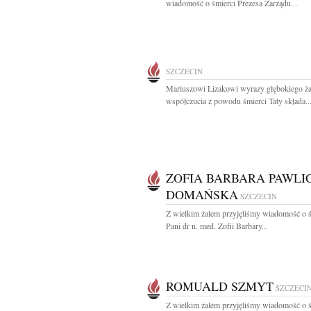
wiadomość o śmierci Prezesa Zarządu...
SZCZECIN
Mariuszowi Lizakowi wyrazy głębokiego ża
współczucia z powodu śmierci Taty składa..
ZOFIA BARBARA PAWLI
DOMAŃSKA
SZCZECIN
Z wielkim żalem przyjęliśmy wiadomość o ś
Pani dr n. med. Zofii Barbary...
ROMUALD SZMYT
SZCZECI
Z wielkim żalem przyjęliśmy wiadomość o ś