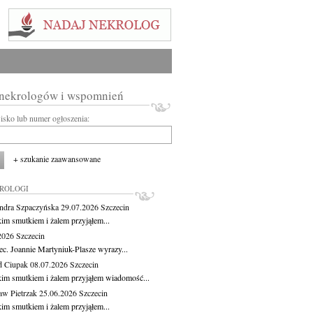
 nekrologów i wspomnień
wisko lub numer ogłoszenia:
+ szukanie zaawansowane
KROLOGI
ndra Szpaczyńska
29.07.2026
Szczecin
kim smutkiem i żalem przyjąłem...
.2026
Szczecin
ec. Joannie Martyniuk-Plasze wyrazy...
d Ciupak
08.07.2026
Szczecin
kim smutkiem i żalem przyjąłem wiadomość...
aw Pietrzak
25.06.2026
Szczecin
kim smutkiem i żalem przyjąłem...