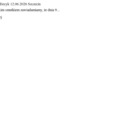
 Decyk
12.06.2026
Szczecin
kim smutkiem zawiadamiamy, że dnia 9...
ej