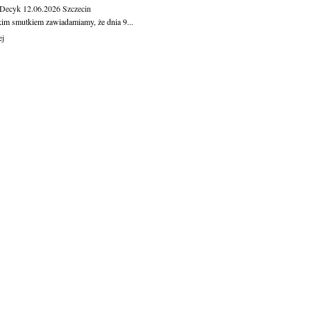
 Decyk
12.06.2026
Szczecin
kim smutkiem zawiadamiamy, że dnia 9...
ej