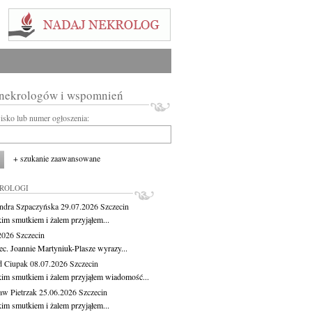
 nekrologów i wspomnień
wisko lub numer ogłoszenia:
+ szukanie zaawansowane
KROLOGI
ndra Szpaczyńska
29.07.2026
Szczecin
kim smutkiem i żalem przyjąłem...
.2026
Szczecin
ec. Joannie Martyniuk-Plasze wyrazy...
d Ciupak
08.07.2026
Szczecin
kim smutkiem i żalem przyjąłem wiadomość...
aw Pietrzak
25.06.2026
Szczecin
kim smutkiem i żalem przyjąłem...