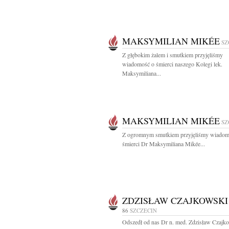
MAKSYMILIAN MIKÉE
SZ
Z głębokim żalem i smutkiem przyjęliśmy
wiadomość o śmierci naszego Kolegi lek.
Maksymiliana...
MAKSYMILIAN MIKÉE
SZ
Z ogromnym smutkiem przyjęliśmy wiadom
śmierci Dr Maksymiliana Mikée...
ZDZISŁAW CZAJKOWSKI
86
SZCZECIN
Odszedł od nas Dr n. med. Zdzisław Czajko