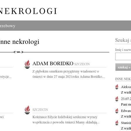
grzebowy
Inne nekrologi
Szukaj
Imię i naz
ADAM BORIDKO
SZCZECIN
Z głębokim smutkiem przyjęliśmy wiadomość o
tycje...
śmierci w dniu 27 maja 2021roku Adama Boridko...
INNE NE
Aleksa
Z wiel
23.07
Pani m
SZCZECIN
Edwar
Z wiel
owi
Koleżance Edycie Izdebskiej serdeczne wyrazy
współczucia z powodu śmierci Mamy składają...
Stanisł
Z wiel