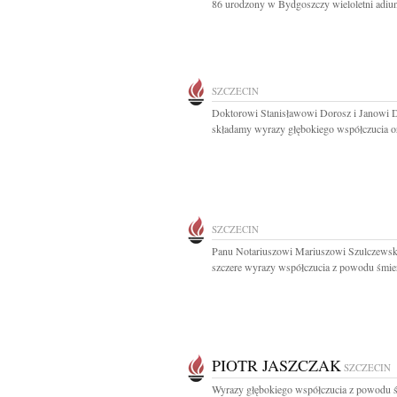
86 urodzony w Bydgoszczy wieloletni adiun
SZCZECIN
Doktorowi Stanisławowi Dorosz i Janowi 
składamy wyrazy głębokiego współczucia or
SZCZECIN
Panu Notariuszowi Mariuszowi Szulczews
szczere wyrazy współczucia z powodu śmier
PIOTR JASZCZAK
SZCZECIN
Wyrazy głębokiego współczucia z powodu ś