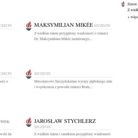
Zenon
Z wiel
+ więc
MAKSYMILIAN MIKÉE
CZECIN
SZCZECIN
Z wielkim żalem przyjęliśmy wiadomość o śmierci
Dr. Maksymiliana Mikée zasłużonego...
CZECIN
SZCZECIN
ość o
Mirosławowi Tarczyńskiemu wyrazy głębokiego żalu
i współczucia z powodu śmierci Brata...
JAROSŁAW STYCHLERZ
WIEK:
SZCZECIN
wski lat
Z wielkim żalem i smutkiem przyjęliśmy wiadomość