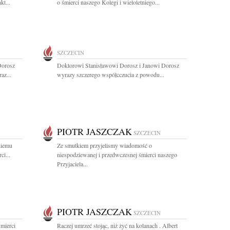
kt...
o śmierci naszego Kolegi i wieloletniego...
SZCZECIN
Dorosz
Doktorowi Stanisławowi Dorosz i Janowi Dorosz
az...
wyrazy szczerego współcczucia z powodu...
PIOTR JASZCZAK
SZCZECIN
kiemu
Ze smutkiem przyjelismy wiadomość o
ci...
niespodziewanej i przedwczesnej śmierci naszego
Przyjaciela...
PIOTR JASZCZAK
SZCZECIN
mierci
Raczej umrzeć stojąc, niż żyć na kolanach . Albert