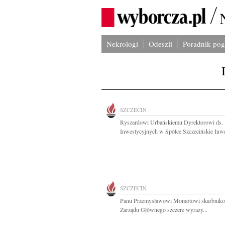
Nekrologi
Odeszli
Poradnik po
SZCZECIN
Ryszardowi Urbańskiemu Dyrektorowi ds.
Inwestycyjnych w Spółce Szczecińskie Inwes
SZCZECIN
Panu Przemysławowi Momotowi skarbnik
Zarządu Głównego szczere wyrazy...