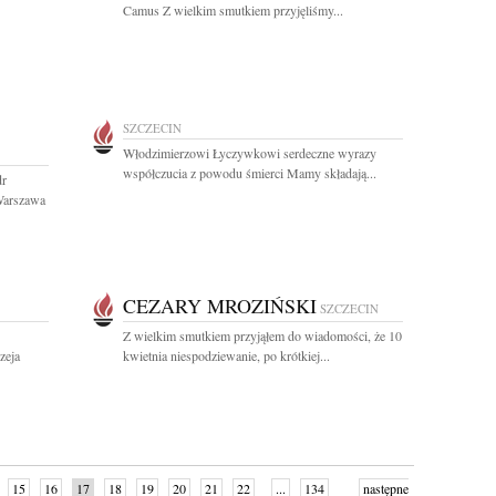
Camus Z wielkim smutkiem przyjęliśmy...
SZCZECIN
Włodzimierzowi Łyczywkowi serdeczne wyrazy
współczucia z powodu śmierci Mamy składają...
dr
Warszawa
CEZARY MROZIŃSKI
SZCZECIN
Z wielkim smutkiem przyjąłem do wiadomości, że 10
zeja
kwietnia niespodziewanie, po krótkiej...
15
16
17
18
19
20
21
22
...
134
następne