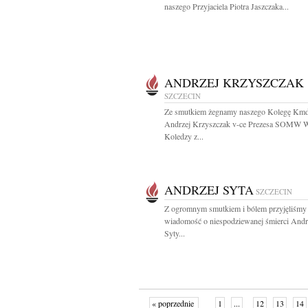
naszego Przyjaciela Piotra Jaszczaka...
ANDRZEJ KRZYSZCZAK
SZCZECIN
Ze smutkiem żegnamy naszego Kolegę Km
Andrzej Krzyszczak v-ce Prezesa SOMW 
Koledzy z...
ANDRZEJ SYTA
SZCZECIN
Z ogromnym smutkiem i bólem przyjęliśmy
wiadomość o niespodziewanej śmierci Andr
Syty...
« poprzednie
1
...
12
13
14