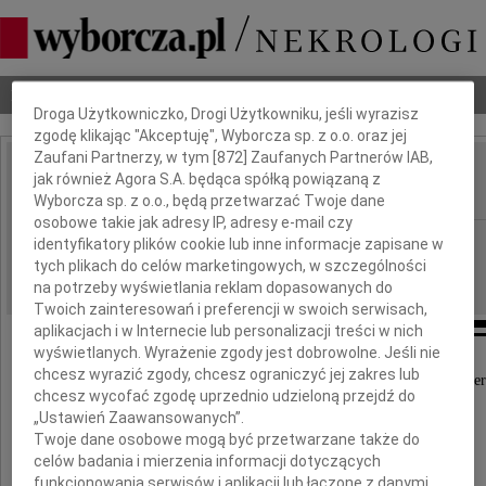
Dbamy o Twoją prywatność
Nekrologi
Odeszli
Poradnik pogrzebowy
Droga Użytkowniczko, Drogi Użytkowniku, jeśli wyrazisz
zgodę klikając "Akceptuję", Wyborcza sp. z o.o. oraz jej
Zaufani Partnerzy, w tym [
872
] Zaufanych Partnerów IAB,
Wacław Królikowski
jak również Agora S.A. będąca spółką powiązaną z
IMIĘ I NAZWISKO:
Wyborcza sp. z o.o., będą przetwarzać Twoje dane
osobowe takie jak adresy IP, adresy e-mail czy
Szczecin
REGION:
identyfikatory plików cookie lub inne informacje zapisane w
tych plikach do celów marketingowych, w szczególności
10.12.2021
DATA EMISJI:
na potrzeby wyświetlania reklam dopasowanych do
Twoich zainteresowań i preferencji w swoich serwisach,
aplikacjach i w Internecie lub personalizacji treści w nich
wyświetlanych. Wyrażenie zgody jest dobrowolne. Jeśli nie
chcesz wyrazić zgody, chcesz ograniczyć jej zakres lub
Z głębokim żalem przyjęliśmy wiadomość o śmier
chcesz wycofać zgodę uprzednio udzieloną przejdź do
„Ustawień Zaawansowanych”.
Twoje dane osobowe mogą być przetwarzane także do
prof. dr in . dr h.c.
celów badania i mierzenia informacji dotyczących
funkcjonowania serwisów i aplikacji lub łączone z danymi