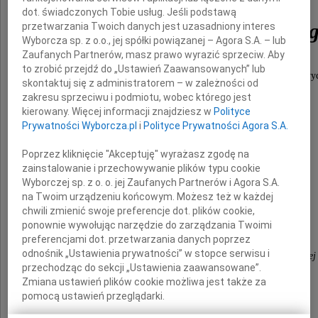
dot. świadczonych Tobie usług. Jeśli podstawą
Wacława Królikowskie
przetwarzania Twoich danych jest uzasadniony interes
Wyborcza sp. z o.o., jej spółki powiązanej – Agora S.A. – lub
Zaufanych Partnerów, masz prawo wyrazić sprzeciw. Aby
to zrobić przejdź do „Ustawień Zaawansowanych” lub
nestora polskiej nauki o materiałach kompozytowy
skontaktuj się z administratorem – w zależności od
a naszego drogiego przyjaciela i mentora.
zakresu sprzeciwu i podmiotu, wobec którego jest
kierowany. Więcej informacji znajdziesz w
Polityce
Prywatności Wyborcza.pl
i
Polityce Prywatności Agora S.A.
Wyrazy głębokiego współczucia
Poprzez kliknięcie "Akceptuję" wyrażasz zgodę na
zainstalowanie i przechowywanie plików typu cookie
Rodzinie i Bliskim
Wyborczej sp. z o. o. jej Zaufanych Partnerów i Agora S.A.
na Twoim urządzeniu końcowym. Możesz też w każdej
chwili zmienić swoje preferencje dot. plików cookie,
składają
ponownie wywołując narzędzie do zarządzania Twoimi
preferencjami dot. przetwarzania danych poprzez
odnośnik „Ustawienia prywatności” w stopce serwisu i
Koleżanki i Koledzy z Politechniki Wrocławskiej
przechodząc do sekcji „Ustawienia zaawansowane”.
Zmiana ustawień plików cookie możliwa jest także za
pomocą ustawień przeglądarki.