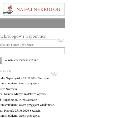
 nekrologów i wspomnień
wisko lub numer ogłoszenia:
+ szukanie zaawansowane
KROLOGI
ndra Szpaczyńska
29.07.2026
Szczecin
kim smutkiem i żalem przyjąłem...
.2026
Szczecin
ec. Joannie Martyniuk-Plasze wyrazy...
d Ciupak
08.07.2026
Szczecin
kim smutkiem i żalem przyjąłem wiadomość...
aw Pietrzak
25.06.2026
Szczecin
kim smutkiem i żalem przyjąłem...