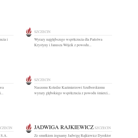
SZCZECIN
ucia i
Wyrazy najgłębszego współczucia dla Państwa
Krystyny i Janusza Wójcik z powodu...
SZCZECIN
twa
Naszemu Koledze Kazimierzowi Szulborskiemu
...
wyrazy głębokiego współczucia z powodu śmierci...
JADWIGA RAJKIEWICZ
ZCZECIN
SZCZECIN
 S.A.
Ze smutkiem żegnamy Jadwigę Rajkiewicz Dyrektor