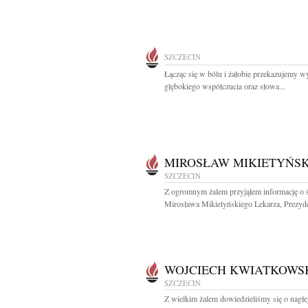
SZCZECIN
Łącząc się w bólu i żałobie przekazujemy w
głębokiego współczucia oraz słowa...
MIROSŁAW MIKIETYŃSK
SZCZECIN
Z ogromnym żalem przyjąłem informację o 
Mirosława Mikietyńskiego Lekarza, Prezyde
WOJCIECH KWIATKOWS
SZCZECIN
Z wielkim żalem dowiedzieliśmy się o nagłe