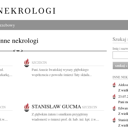
grzebowy
Inne nekrologi
Szukaj
Imię i naz
SZCZECIN
ed.
Pani Anecie Iwańskiej wyrazy głębokiego
karkę,...
współczucia z powodu śmierci Taty składa...
INNE NE
Aleksa
Z wiel
23.07
Pani m
STANISŁAW GUCMA
ECIN
SZCZECIN
Edwar
Z wiel
Z głębokim żalem i smutkiem przyjęliśmy
.w....
wiadomość o śmierci prof. dr. hab. inż. kpt. ż.w....
Stanisł
Z wiel