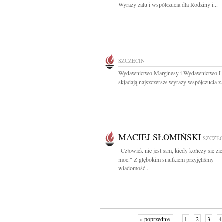
Wyrazy żalu i współczucia dla Rodziny i...
SZCZECIN
Wydawnictwo Marginesy i Wydawnictwo 
składają najszczersze wyrazy współczucia z.
MACIEJ SŁOMIŃSKI
SZCZE
"Człowiek nie jest sam, kiedy kończy się z
moc." Z głębokim smutkiem przyjęliśmy
wiadomość...
« poprzednie
1
2
3
4