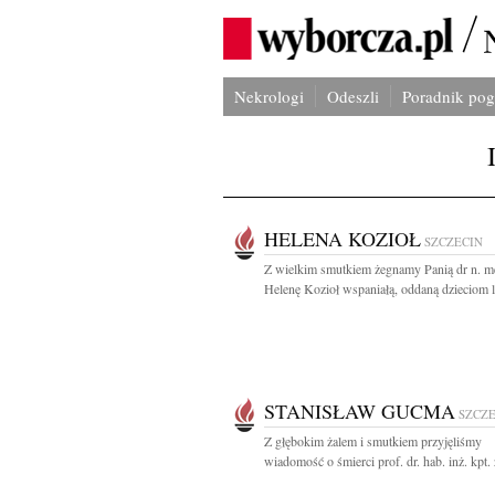
Nekrologi
Odeszli
Poradnik po
HELENA KOZIOŁ
SZCZECIN
Z wielkim smutkiem żegnamy Panią dr n. m
Helenę Kozioł wspaniałą, oddaną dzieciom le
STANISŁAW GUCMA
SZCZ
Z głębokim żalem i smutkiem przyjęliśmy
wiadomość o śmierci prof. dr. hab. inż. kpt. ż