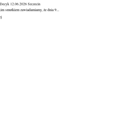
 Decyk
12.06.2026
Szczecin
kim smutkiem zawiadamiamy, że dnia 9...
ej