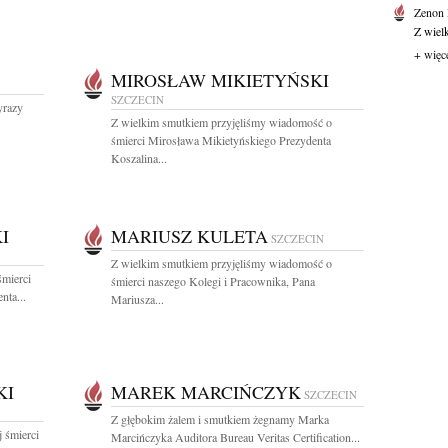
Zenon
Z wiel
+ więc
MIROSŁAW MIKIETYŃSKI
SZCZECIN
yrazy
Z wielkim smutkiem przyjęliśmy wiadomość o
śmierci Mirosława Mikietyńskiego Prezydenta
Koszalina...
I
MARIUSZ KULETA
SZCZECIN
Z wielkim smutkiem przyjęliśmy wiadomość o
śmierci
śmierci naszego Kolegi i Pracownika, Pana
nta...
Mariusza...
KI
MAREK MARCIŃCZYK
SZCZECIN
Z głębokim żalem i smutkiem żegnamy Marka
j śmierci
Marcińczyka Auditora Bureau Veritas Certification...