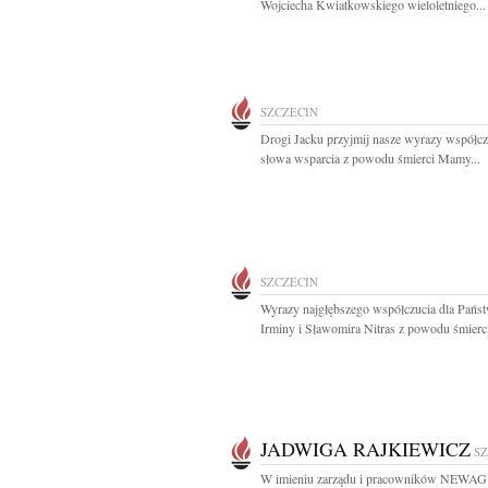
Wojciecha Kwiatkowskiego wieloletniego...
SZCZECIN
Drogi Jacku przyjmij nasze wyrazy współcz
słowa wsparcia z powodu śmierci Mamy...
SZCZECIN
Wyrazy najgłębszego współczucia dla Pańs
Irminy i Sławomira Nitras z powodu śmierci
JADWIGA RAJKIEWICZ
S
W imieniu zarządu i pracowników NEWAG