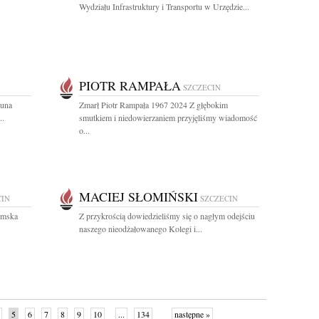
Wydziału Infrastruktury i Transportu w Urzędzie...
PIOTR RAMPAŁA
SZCZECIN
Luna
Zmarł Piotr Rampała 1967 2024 Z głębokim
..
smutkiem i niedowierzaniem przyjęliśmy wiadomość
o...
MACIEJ SŁOMIŃSKI
CIN
SZCZECIN
iemska
Z przykrością dowiedzieliśmy się o nagłym odejściu
naszego nieodżałowanego Kolegi i...
5
6
7
8
9
10
...
134
następne »