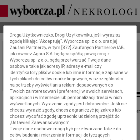
Dbamy o Twoją prywatność
Nekrologi
Odeszli
Poradnik pogrzebowy
Droga Użytkowniczko, Drogi Użytkowniku, jeśli wyrazisz
zgodę klikając "Akceptuję", Wyborcza sp. z o.o. oraz jej
Zaufani Partnerzy, w tym [
872
] Zaufanych Partnerów IAB,
Kazimierz Sawicki
jak również Agora S.A. będąca spółką powiązaną z
IMIĘ I NAZWISKO:
Wyborcza sp. z o.o., będą przetwarzać Twoje dane
osobowe takie jak adresy IP, adresy e-mail czy
Szczecin
REGION:
identyfikatory plików cookie lub inne informacje zapisane w
05.11.2021
tych plikach do celów marketingowych, w szczególności
DATA EMISJI:
na potrzeby wyświetlania reklam dopasowanych do
Twoich zainteresowań i preferencji w swoich serwisach,
aplikacjach i w Internecie lub personalizacji treści w nich
wyświetlanych. Wyrażenie zgody jest dobrowolne. Jeśli nie
chcesz wyrazić zgody, chcesz ograniczyć jej zakres lub
Z głębokim żalem przyjęliśmy wiadomość o śmier
chcesz wycofać zgodę uprzednio udzieloną przejdź do
„Ustawień Zaawansowanych”.
Pana
Twoje dane osobowe mogą być przetwarzane także do
celów badania i mierzenia informacji dotyczących
Prof. dra hab.