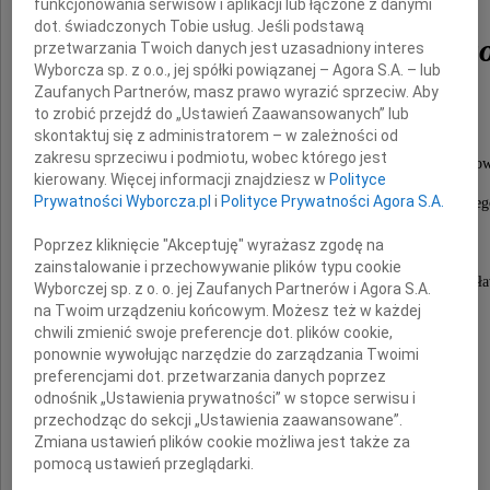
funkcjonowania serwisów i aplikacji lub łączone z danymi
dot. świadczonych Tobie usług. Jeśli podstawą
Kazimierza Sawickieg
przetwarzania Twoich danych jest uzasadniony interes
Wyborcza sp. z o.o., jej spółki powiązanej – Agora S.A. – lub
Zaufanych Partnerów, masz prawo wyrazić sprzeciw. Aby
to zrobić przejdź do „Ustawień Zaawansowanych” lub
wybitnego naukowca,
skontaktuj się z administratorem – w zależności od
zakresu sprzeciwu i podmiotu, wobec którego jest
współtwórcy szczecińskiego ośrodka nauki rachunkow
kierowany. Więcej informacji znajdziesz w
Polityce
Prywatności Wyborcza.pl
i
Polityce Prywatności Agora S.A.
doktora honoris causa Uniwersytetu Szczecińskieg
wspaniałego Człowieka,
Poprzez kliknięcie "Akceptuję" wyrażasz zgodę na
zainstalowanie i przechowywanie plików typu cookie
przyjaciela Uniwersytetu Ekonomicznego we Wrocła
Wyborczej sp. z o. o. jej Zaufanych Partnerów i Agora S.A.
na Twoim urządzeniu końcowym. Możesz też w każdej
chwili zmienić swoje preferencje dot. plików cookie,
Cześć Jego Pamięci!
ponownie wywołując narzędzie do zarządzania Twoimi
preferencjami dot. przetwarzania danych poprzez
odnośnik „Ustawienia prywatności” w stopce serwisu i
przechodząc do sekcji „Ustawienia zaawansowane”.
Zmiana ustawień plików cookie możliwa jest także za
pomocą ustawień przeglądarki.