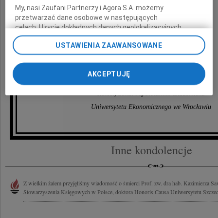
My, nasi Zaufani Partnerzy i Agora S.A. możemy
przetwarzać dane osobowe w następujących
Rodzinie i Bliskim
celach:
Użycie dokładnych danych geolokalizacyjnych.
Aktywne skanowanie charakterystyki urządzenia do celów
USTAWIENIA ZAAWANSOWANE
identyfikacji. Przechowywanie informacji na urządzeniu lub
wyrazy głębokiego współczucia
dostęp do nich. Spersonalizowane reklamy i treści, pomiar
reklam i treści, badnie odbiorców i ulepszanie usług.
składają
AKCEPTUJĘ
Lista Zaufanych Partnerów
Rektor, Senat i społeczność akademicka
Uniwersytetu Ekonomicznego we Wrocławiu
Inne kondolencje
Z wielkim żalem przyjęliśmy wiadomość o śmierci Prof. zw. dra hab. Kazimierza 
Stowarzyszenia Księgowych w Polsce, doktora Honoris Causa Uniwersytetu Szczeci