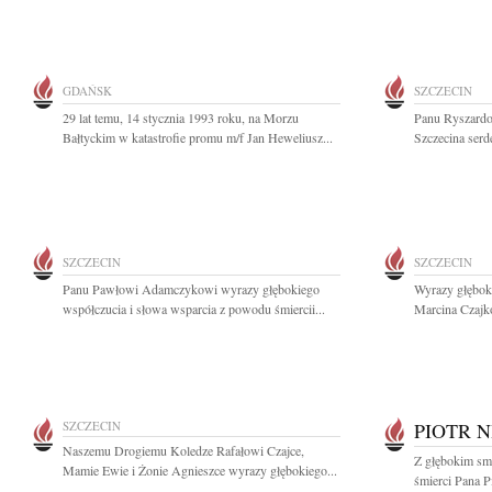
GDAŃSK
SZCZECIN
29 lat temu, 14 stycznia 1993 roku, na Morzu
Panu Ryszardo
Bałtyckim w katastrofie promu m/f Jan Heweliusz...
Szczecina serd
SZCZECIN
SZCZECIN
Panu Pawłowi Adamczykowi wyrazy głębokiego
Wyrazy głęboki
współczucia i słowa wsparcia z powodu śmiercii...
Marcina Czajk
SZCZECIN
PIOTR 
Naszemu Drogiemu Koledze Rafałowi Czajce,
Z głębokim sm
Mamie Ewie i Żonie Agnieszce wyrazy głębokiego...
śmierci Pana P