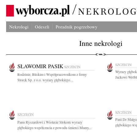
Nekrologi
Odeszli
Poradnik pogrzebowy
Inne nekrologi
SŁAWOMIR PASIK
SZCZECIN
SZCZECIN
Wyrazy głęboki
Rodzinie, Bliskim i Współpracownikom z firmy
Jackowi Wróblo
Storck Sp. z o.o. wyrazy głębokiego...
SZCZECIN
SZCZECIN
Pani Dr Małgo
Panu Ryszardowi i Wiolecie Słokom wyrazy
głębokiego wsp
głębokiego współczucia z powodu śmierci Mamy...