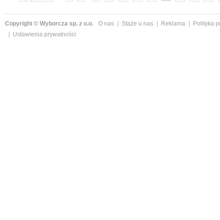
»
Copyright © Wyborcza sp. z o.o.
O nas
Staże u nas
Reklama
Polityka 
Ustawienia prywatności