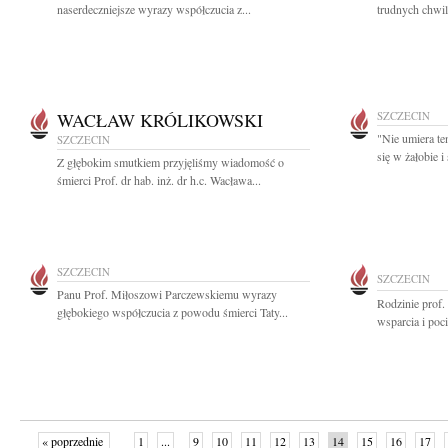
naserdeczniejsze wyrazy współczucia z...
trudnych chwil
WACŁAW KRÓLIKOWSKI
SZCZECIN
"Nie umiera te
SZCZECIN
się w żałobie 
Z głębokim smutkiem przyjęliśmy wiadomość o
śmierci Prof. dr hab. inż. dr h.c. Wacława...
SZCZECIN
SZCZECIN
Panu Prof. Miłoszowi Parczewskiemu wyrazy
Rodzinie prof
głębokiego współczucia z powodu śmierci Taty...
wsparcia i poci
« poprzednie
1
...
9
10
11
12
13
14
15
16
17