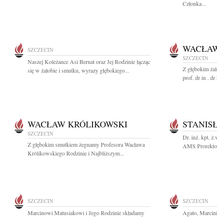
Członka...
WACŁAW
SZCZECIN
SZCZECIN
Naszej Koleżance Asi Bernat oraz Jej Rodzinie łącząc
Z głębokim ża
się w żałobie i smutku, wyrazy głębokiego...
prof. dr in . dr
WACŁAW KRÓLIKOWSKI
STANIS
SZCZECIN
Dr. inż. kpt. 
Z głębokim smutkiem żegnamy Profesora Wacława
AMS Prorektoro
Królikowskiego Rodzinie i Najbliższym...
SZCZECIN
SZCZECIN
Marcinowi Matusiakowi i Jego Rodzinie składamy
Agato, Marcin