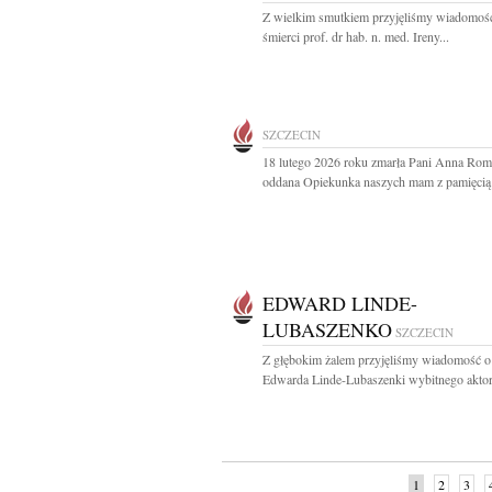
Z wielkim smutkiem przyjęliśmy wiadomoś
śmierci prof. dr hab. n. med. Ireny...
SZCZECIN
18 lutego 2026 roku zmarła Pani Anna Ro
oddana Opiekunka naszych mam z pamięcią i
EDWARD LINDE-
LUBASZENKO
SZCZECIN
Z głębokim żalem przyjęliśmy wiadomość o
Edwarda Linde-Lubaszenki wybitnego aktora
1
2
3