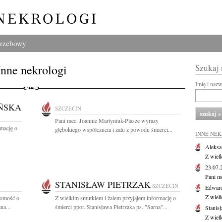
grzebowy
Inne nekrologi
Szukaj
Imię i naz
ŃSKA
SZCZECIN
Pani mec. Joannie Martyniuk-Plasze wyrazy
rmację o
głębokiego współczucia i żalu z powodu śmierci...
INNE NE
Aleksa
Z wiel
23.07
Pani m
STANISŁAW PIETRZAK
SZCZECIN
Edwar
Z wiel
domość o
Z wielkim smutkiem i żalem przyjąłem informację o
na...
śmierci ppor. Stanisława Pietrzaka ps. "Sarna"...
Stanisł
Z wiel