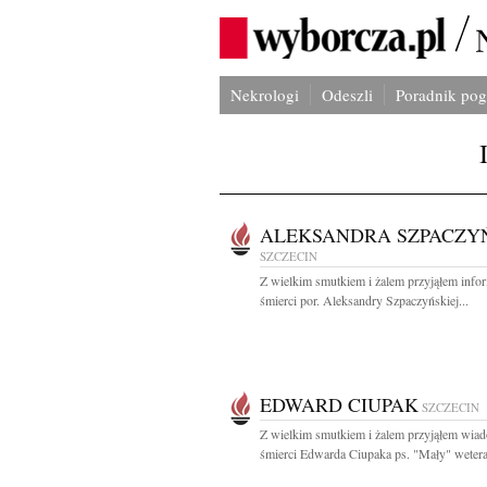
Nekrologi
Odeszli
Poradnik po
ALEKSANDRA SZPACZY
SZCZECIN
Z wielkim smutkiem i żalem przyjąłem info
śmierci por. Aleksandry Szpaczyńskiej...
EDWARD CIUPAK
SZCZECIN
Z wielkim smutkiem i żalem przyjąłem wia
śmierci Edwarda Ciupaka ps. "Mały" wetera