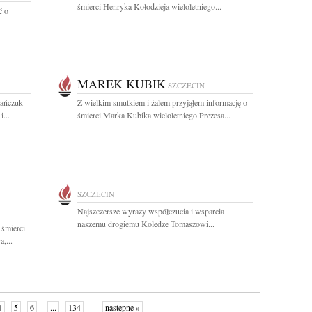
śmierci Henryka Kołodzieja wieloletniego...
ć o
MAREK KUBIK
SZCZECIN
mańczuk
Z wielkim smutkiem i żalem przyjąłem informację o
...
śmierci Marka Kubika wieloletniego Prezesa...
SZCZECIN
Najszczersze wyrazy współczucia i wsparcia
naszemu drogiemu Koledze Tomaszowi...
 śmierci
,...
4
5
6
...
134
następne »