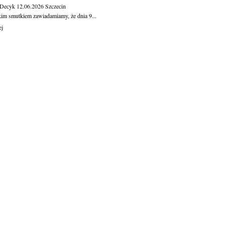
 Decyk
12.06.2026
Szczecin
kim smutkiem zawiadamiamy, że dnia 9...
ej