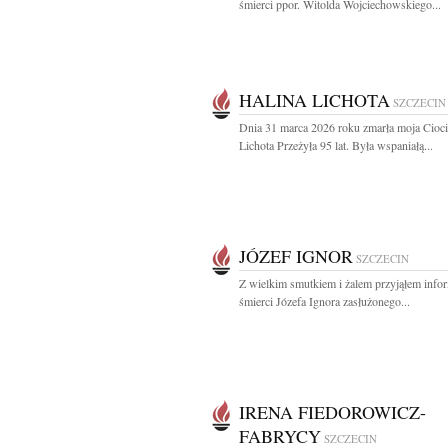
śmierci ppor. Witolda Wojciechowskiego...
HALINA LICHOTA
SZCZECIN
Dnia 31 marca 2026 roku zmarła moja Cioci
Lichota Przeżyła 95 lat. Była wspaniałą...
JÓZEF IGNOR
SZCZECIN
Z wielkim smutkiem i żalem przyjąłem info
śmierci Józefa Ignora zasłużonego...
IRENA FIEDOROWICZ-
FABRYCY
SZCZECIN