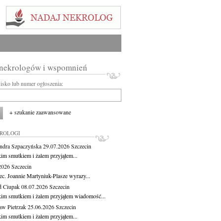
 nekrologów i wspomnień
wisko lub numer ogłoszenia:
+ szukanie zaawansowane
KROLOGI
ndra Szpaczyńska
29.07.2026
Szczecin
kim smutkiem i żalem przyjąłem...
.2026
Szczecin
ec. Joannie Martyniuk-Plasze wyrazy...
d Ciupak
08.07.2026
Szczecin
kim smutkiem i żalem przyjąłem wiadomość...
aw Pietrzak
25.06.2026
Szczecin
kim smutkiem i żalem przyjąłem...