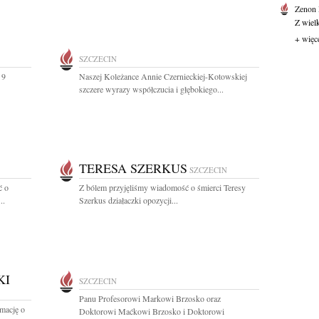
Zenon
Z wiel
+ więc
SZCZECIN
 9
Naszej Koleżance Annie Czernieckiej-Kotowskiej
szczere wyrazy współczucia i głębokiego...
TERESA SZERKUS
SZCZECIN
ć o
Z bólem przyjęliśmy wiadomość o śmierci Teresy
..
Szerkus działaczki opozycji...
KI
SZCZECIN
Panu Profesorowi Markowi Brzosko oraz
rmację o
Doktorowi Maćkowi Brzosko i Doktorowi