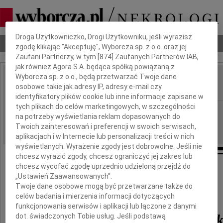
Dbamy o Twoją prywatność
Droga Użytkowniczko, Drogi Użytkowniku, jeśli wyrazisz
Nekrologi
Odeszli
Poradnik pogrzebowy
zgodę klikając "Akceptuję", Wyborcza sp. z o.o. oraz jej
Zaufani Partnerzy, w tym [
874
] Zaufanych Partnerów IAB,
jak również Agora S.A. będąca spółką powiązaną z
Wyborcza sp. z o.o., będą przetwarzać Twoje dane
Józef Czerniawski
osobowe takie jak adresy IP, adresy e-mail czy
IMIĘ I NAZWISKO:
identyfikatory plików cookie lub inne informacje zapisane w
tych plikach do celów marketingowych, w szczególności
Szczecin
REGION:
na potrzeby wyświetlania reklam dopasowanych do
15.10.2021
DATA EMISJI:
Twoich zainteresowań i preferencji w swoich serwisach,
aplikacjach i w Internecie lub personalizacji treści w nich
wyświetlanych. Wyrażenie zgody jest dobrowolne. Jeśli nie
chcesz wyrazić zgody, chcesz ograniczyć jej zakres lub
chcesz wycofać zgodę uprzednio udzieloną przejdź do
„Ustawień Zaawansowanych”.
Odszedł
Twoje dane osobowe mogą być przetwarzane także do
celów badania i mierzenia informacji dotyczących
funkcjonowania serwisów i aplikacji lub łączone z danymi
prof. Józef Czerniawsk
dot. świadczonych Tobie usług. Jeśli podstawą