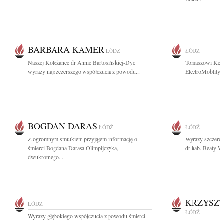
BARBARA KAMER
ŁÓDŹ
ŁÓDŹ
Naszej Koleżance dr Annie Bartosińskiej-Dyc
Tomaszowi Kęd
wyrazy najszczerszego współczucia z powodu...
ElectroMoblity
BOGDAN DARAS
ŁÓDŹ
ŁÓDŹ
Z ogromnym smutkiem przyjąłem informację o
Wyrazy szczere
śmierci Bogdana Darasa Olimpijczyka,
dr hab. Beaty W
dwukrotnego...
KRZYSZ
ŁÓDŹ
ŁÓDŹ
Wyrazy głębokiego współczucia z powodu śmierci