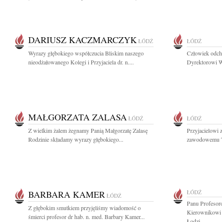
DARIUSZ KACZMARCZYK
ŁÓDŹ
ŁÓDŹ
Wyrazy głębokiego współczucia Bliskim naszego
Człowiek odch
nieodżałowanego Kolegi i Przyjaciela dr. n....
Dyrektorowi W
MAŁGORZATA ZALASA
ŁÓDŹ
ŁÓDŹ
Z wielkim żalem żegnamy Panią Małgorzatę Zalasę
Przyjacielowi 
Rodzinie składamy wyrazy głębokiego...
zawodowemu T
BARBARA KAMER
ŁÓDŹ
ŁÓDŹ
Panu Profesor
Z głębokim smutkiem przyjęliśmy wiadomość o
Kierownikowi 
śmierci profesor dr hab. n. med. Barbary Kamer...
Łodzi...