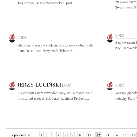
20 marca 2025
Taty dr hab. Beacie Wawrzeckiej, prof....
Twardowski Ek
ŁÓDŹ
ŁÓDŹ
Szanownemu Pa
Głębokie wyrazy współczucia oraz słowa otuchy dla
pcy Kierownika
Pana Dr. n. med. Krzysztofa Tybora z...
JERZY LUCIŃSKI
ŁÓDŹ
ŁÓDŹ
Z głębokim żalem zawiadamiamy, że 14 marca 2025
Wyrazy głębok
roku zmarł prof. dr inż. Jerzy Luciński Profesor...
i otuchy Panu
« poprzednie
1
...
7
8
9
10
11
12
13
14
15
16