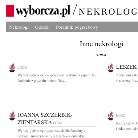
Nekrologi
Odeszli
Poradnik pogrzebowy
Inne nekrologi
LESZEK
ŁÓDŹ
Wyrazy głębokiego współczucia Justynie Kasper i Jej
Z wielkim żal
Rodzinie z powodu śmierci Taty...
serdeczny Przy
JOANNA SZCZERBIK-
ŁÓDŹ
ZIENTARSKA
ŁÓDŹ
Kardynałowi G
Łódzkiemu skł
Wyrazy głębokiego współczucia dla Rodziny z
powodu śmierci Joanny Szczerbik-Zientarskiej...