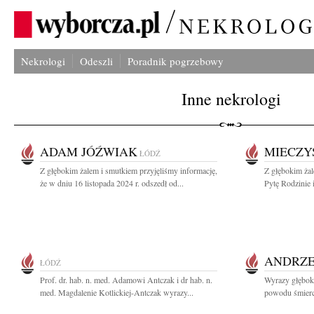
Nekrologi
Odeszli
Poradnik pogrzebowy
Inne nekrologi
ADAM JÓŹWIAK
MIECZY
ŁÓDŹ
Z głębokim żalem i smutkiem przyjęliśmy informację,
Z głębokim ża
że w dniu 16 listopada 2024 r. odszedł od...
Pytę Rodzinie 
ANDRZE
ŁÓDŹ
Prof. dr. hab. n. med. Adamowi Antczak i dr hab. n.
Wyrazy głęboki
med. Magdalenie Kotlickiej-Antczak wyrazy...
powodu śmierc