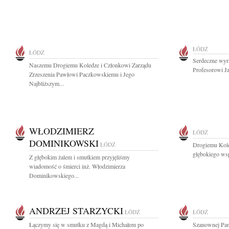
ŁÓDŹ
ŁÓDŹ
Serdeczne wyr
Naszemu Drogiemu Koledze i Członkowi Zarządu
Profesorowi J
Zrzeszenia Pawłowi Paczkowskiemu i Jego
Najbliższym...
WŁODZIMIERZ
ŁÓDŹ
DOMINIKOWSKI
ŁÓDŹ
Drogiemu Kol
głębokiego wsp
Z głębokim żalem i smutkiem przyjęliśmy
wiadomość o śmierci inż. Włodzimierza
Dominikowskiego...
ANDRZEJ STARZYCKI
ŁÓDŹ
ŁÓDŹ
Łączymy się w smutku z Magdą i Michałem po
Szanownej Pani