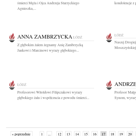
śmierci Męża i Ojca Andrzeja Starzyckiego
kondolencje z 
Agnieszka,...
ANNA ZAMBRZYCKA
ŁÓDŹ
ŁÓDŹ
Naszej Drogiej
Z głębokim żalem żegnamy Anię Zambrzycką
Moszczyńskiej 
Jankowi i Marcinowi wyrazy głębokiego...
ANDRZE
ŁÓDŹ
Profesorowi Witoldowi Filipczakowi wyrazy
Profesor Małg
głębokiego żalu i współczucia z powodu śmierci...
Synom, wyrazy 
« poprzednie
1
...
12
13
14
15
16
17
18
19
20