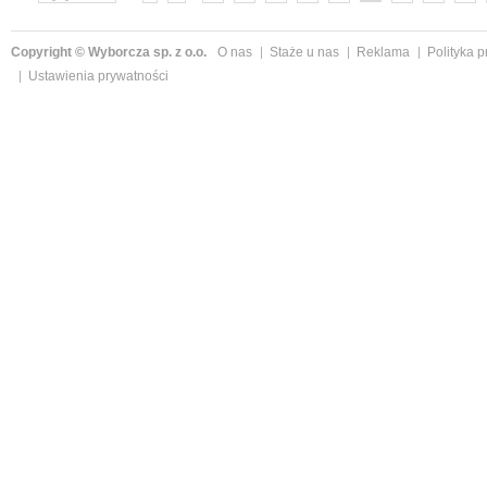
»
Copyright © Wyborcza sp. z o.o.
O nas
Staże u nas
Reklama
Polityka 
Ustawienia prywatności