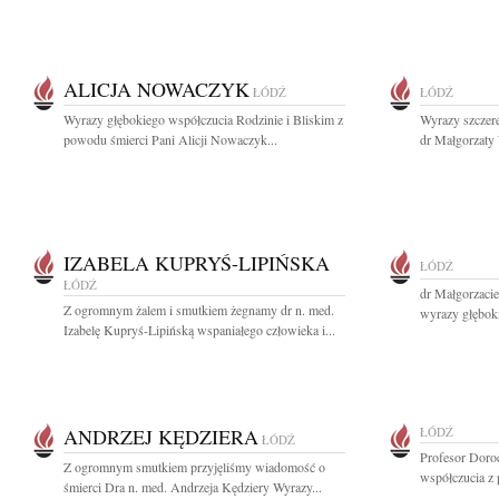
ALICJA NOWACZYK
ŁÓDŹ
ŁÓDŹ
Wyrazy głębokiego współczucia Rodzinie i Bliskim z
Wyrazy szczere
powodu śmierci Pani Alicji Nowaczyk...
dr Małgorzaty
IZABELA KUPRYŚ-LIPIŃSKA
ŁÓDŹ
ŁÓDŹ
dr Małgorzacie
Z ogromnym żalem i smutkiem żegnamy dr n. med.
wyrazy głęboki
Izabelę Kupryś-Lipińską wspaniałego człowieka i...
ANDRZEJ KĘDZIERA
ŁÓDŹ
ŁÓDŹ
Profesor Doro
Z ogromnym smutkiem przyjęliśmy wiadomość o
współczucia z 
śmierci Dra n. med. Andrzeja Kędziery Wyrazy...