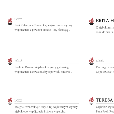
ŁÓDŹ
ERITA F
Pani Katarzynie Brodeckiej najszczersze wyrazy
Z głębokim sm
współczucia z powodu śmierci Taty składają...
roku dr hab. n.
ŁÓDŹ
ŁÓDŹ
Paulinie Dmowskiej-Jasek wyrazy głębokiego
Pani Agnieszc
współczucia i słowa otuchy z powodu śmierci...
współczucia i 
TERESA
ŁÓDŹ
Małgosi Wenerskiej-Craps i Jej Najbliższym wyrazy
Głębokie wyraz
głębokiego współczucia i słowa wsparcia...
Pana Prof. Ro