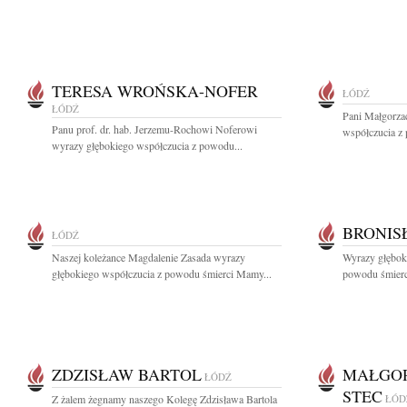
TERESA WROŃSKA-NOFER
ŁÓDŹ
ŁÓDŹ
Pani Małgorzac
Panu prof. dr. hab. Jerzemu-Rochowi Noferowi
współczucia z
wyrazy głębokiego współczucia z powodu...
BRONIS
ŁÓDŹ
Naszej koleżance Magdalenie Zasada wyrazy
Wyrazy głęboki
głębokiego współczucia z powodu śmierci Mamy...
powodu śmierc
ZDZISŁAW BARTOL
MAŁGOR
ŁÓDŹ
STEC
Z żalem żegnamy naszego Kolegę Zdzisława Bartola
ŁÓD