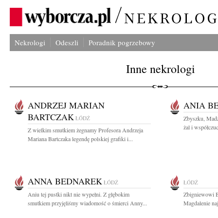
Nekrologi
Odeszli
Poradnik pogrzebowy
Inne nekrologi
ANDRZEJ MARIAN
ANIA B
BARTCZAK
ŁÓDŹ
Zbyszku, Madz
żal i współczuc
Z wielkim smutkiem żegnamy Profesora Andrzeja
Mariana Bartczaka legendę polskiej grafiki i...
ANNA BEDNAREK
ŁÓDŹ
ŁÓDŹ
Aniu tej pustki nikt nie wypełni. Z głębokim
Zbigniewowi B
smutkiem przyjęliśmy wiadomość o śmierci Anny...
Magdalenie naj