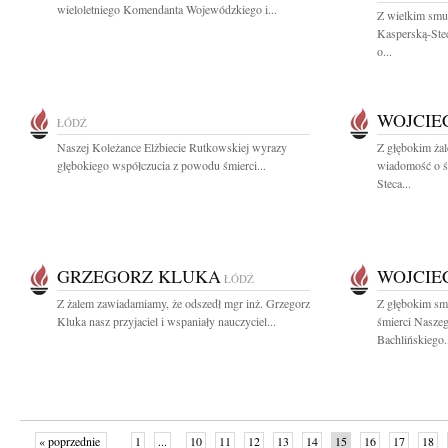
wieloletniego Komendanta Wojewódzkiego i...
Z wielkim smu
Kasperską-Stec
o...
WOJCIE
ŁÓDŹ
Naszej Koleżance Elżbiecie Rutkowskiej wyrazy
Z głębokim żal
głębokiego współczucia z powodu śmierci...
wiadomość o śm
Steca...
GRZEGORZ KLUKA
WOJCIE
ŁÓDŹ
Z żalem zawiadamiamy, że odszedł mgr inż. Grzegorz
Z głębokim sm
Kluka nasz przyjaciel i wspaniały nauczyciel...
śmierci Naszeg
Bachlińskiego.
« poprzednie
1
...
10
11
12
13
14
15
16
17
18