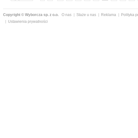
»
Copyright © Wyborcza sp. z o.o.
O nas
Staże u nas
Reklama
Polityka 
Ustawienia prywatności