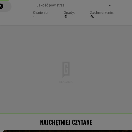
Jakość powietrza:
-
Ciśnienie:
Opady:
Zachmurzenie:
-
-%
-%
NAJCHĘTNIEJ CZYTANE