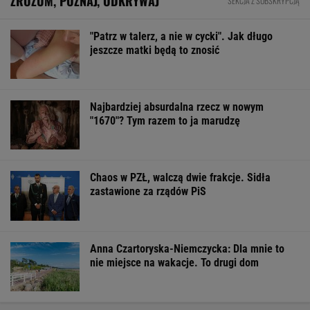
ZROZUM, POZNAJ, ODKRYWAJ
SEKCJA Z SUBSKRYPCJĄ
"Patrz w talerz, a nie w cycki". Jak długo
jeszcze matki będą to znosić
Najbardziej absurdalna rzecz w nowym
"1670"? Tym razem to ja marudzę
Chaos w PZŁ, walczą dwie frakcje. Sidła
zastawione za rządów PiS
Anna Czartoryska-Niemczycka: Dla mnie to
nie miejsce na wakacje. To drugi dom