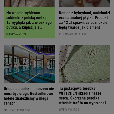
Koniec z hybrydami, nadchodzi
Na wesele wybieram
era naturalnej płytki. Produkt
sukienki z polską metką.
za 12 zł sprawi, że paznokcie
Ta wygląda jak z włoskiego
będą twarde jak diament
butiku, a kupisz ją z
RABATEM
REKLAMA MEDIA EXPERT
OFERTY AVANTI24
Ta pistacjowa torebka
Urlop nad polskim morzem nie
WITTCHEN skradła nasze
musi być drogi. Bestsellerowe
serca. Skórzana perełka
hotele znaleźliśmy w mega
właśnie trafiła na wyprzedaż
cenach!
OFERTY AVANTI24
MATERIAŁ PROMOCYJNY