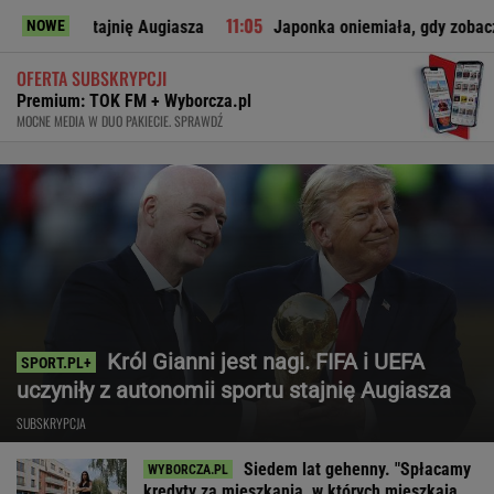
ię Augiasza
Japonka oniemiała, gdy zobaczyła to w polskim s
NOWE
OFERTA SUBSKRYPCJI
Premium: TOK FM + Wyborcza.pl
MOCNE MEDIA W DUO PAKIECIE. SPRAWDŹ
Król Gianni jest nagi. FIFA i UEFA
uczyniły z autonomii sportu stajnię Augiasza
SUBSKRYPCJA
Siedem lat gehenny. "Spłacamy
kredyty za mieszkania, w których mieszkają