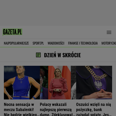
NAJPOPULARNIEJSZE
SPORT.PL
WIADOMOŚCI
FINANSE I TECHNOLOGIA
MOTORYZA
DZIEŃ W SKRÓCIE
Nocna sensacja w
Polacy wskazali
Oszuści wzięli na nią
meczu Sabalenki!
najlepszą pierwszą
pożyczkę, bank
Nie będzie wielkiego
damę. Zdeklasowała
zażądał spłaty. Jest