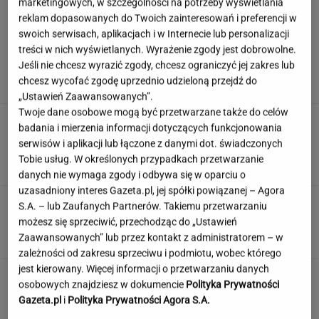
marketingowych, w szczególności na potrzeby wyświetlania
reklam dopasowanych do Twoich zainteresowań i preferencji w
swoich serwisach, aplikacjach i w Internecie lub personalizacji
Nowy sojusz na Bliskim Wschodzie. Chcą być
treści w nich wyświetlanych. Wyrażenie zgody jest dobrowolne.
jak NATO
Jeśli nie chcesz wyrazić zgody, chcesz ograniczyć jej zakres lub
chcesz wycofać zgodę uprzednio udzieloną przejdź do
„Ustawień Zaawansowanych”.
Twoje dane osobowe mogą być przetwarzane także do celów
Zamówili produkty za pół
badania i mierzenia informacji dotyczących funkcjonowania
miliona. Ekspert ocenia składniki, które trafią
serwisów i aplikacji lub łączone z danymi dot. świadczonych
do kuchni prezydenta
Tobie usług. W określonych przypadkach przetwarzanie
ALEKSANDRA PIETROW
danych nie wymaga zgody i odbywa się w oparciu o
uzasadniony interes Gazeta.pl, jej spółki powiązanej – Agora
Quiz czytelniczy. Te tytuły powinien znać
S.A. – lub Zaufanych Partnerów. Takiemu przetwarzaniu
każdy wykształcony człowiek!
możesz się sprzeciwić, przechodząc do „Ustawień
Zaawansowanych” lub przez kontakt z administratorem – w
zależności od zakresu sprzeciwu i podmiotu, wobec którego
jest kierowany. Więcej informacji o przetwarzaniu danych
Nie czekaj, aż będzie za późno. To może
osobowych znajdziesz w dokumencie
Polityka Prywatności
oznaczać, że szkoła przestała służyć dziecku
Gazeta.pl
i
Polityka Prywatności Agora S.A.
MATERIAŁ PROMOCYJNY