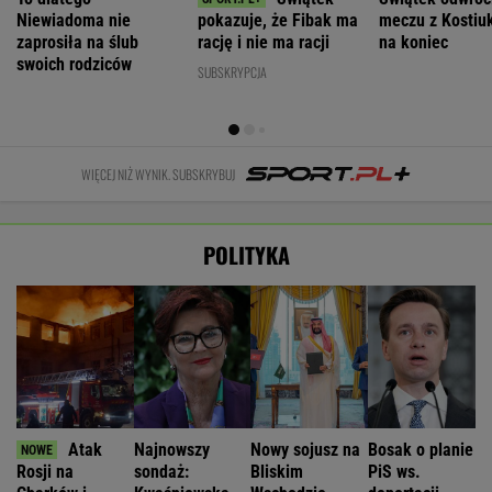
Niewiadoma nie
pokazuje, że Fibak ma
meczu z Kostiuk
zaprosiła na ślub
rację i nie ma racji
na koniec
swoich rodziców
SUBSKRYPCJA
WIĘCEJ NIŻ WYNIK. SUBSKRYBUJ
POLITYKA
Atak
Najnowszy
Nowy sojusz na
Bosak o planie
Rosji na
sondaż:
Bliskim
PiS ws.