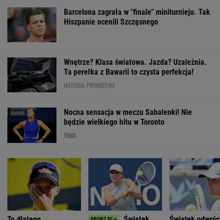
Barcelona zagrała w "finale" miniturnieju. Tak
Hiszpanie ocenili Szczęsnego
Wnętrze? Klasa światowa. Jazda? Uzależnia.
Ta perełka z Bawarii to czysta perfekcja!
MATERIAŁ PROMOCYJNY
Nocna sensacja w meczu Sabalenki! Nie
będzie wielkiego hitu w Toronto
TENIS
To dlatego
Świątek
Świątek odwróci