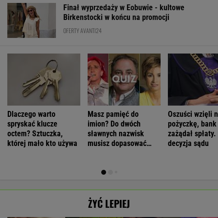
Finał wyprzedaży w Eobuwie - kultowe
Birkenstocki w końcu na promocji
OFERTY AVANTI24
Dlaczego warto
Masz pamięć do
Oszuści wzięli n
spryskać klucze
imion? Do dwóch
pożyczkę, bank
octem? Sztuczka,
sławnych nazwisk
zażądał spłaty.
której mało kto używa
musisz dopasować
decyzja sądu
trzecie
ŻYĆ LEPIEJ