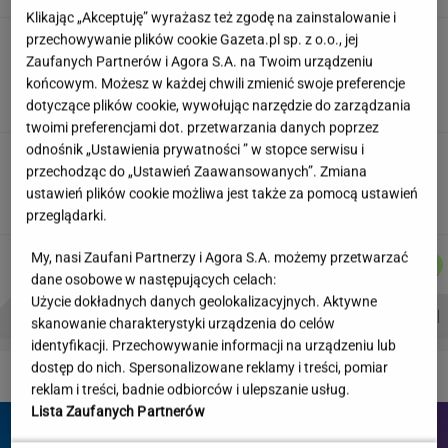
Klikając „Akceptuję” wyrażasz też zgodę na zainstalowanie i
przechowywanie plików cookie Gazeta.pl sp. z o.o., jej
"Wymieniłam mojego byłego na
jego wujka milionera". Tak wciągają
Zaufanych Partnerów i Agora S.A. na Twoim urządzeniu
mikrodramy
końcowym. Możesz w każdej chwili zmienić swoje preferencje
dotyczące plików cookie, wywołując narzędzie do zarządzania
SUBSKRYPCJA
twoimi preferencjami dot. przetwarzania danych poprzez
odnośnik „Ustawienia prywatności ” w stopce serwisu i
Teściowa mówi, że jest mamą jej
przechodząc do „Ustawień Zaawansowanych”. Zmiana
dziecka. "Chyba oszaleję"
ustawień plików cookie możliwa jest także za pomocą ustawień
KLAUDIA KIERZKOWSKA
przeglądarki.
MACIEK
MIŁOSZ
JUSTYNA
My, nasi Zaufani Partnerzy i Agora S.A. możemy przetwarzać
Autorzy:
KUCHARCZYK
WIATROWSKI-BUJACZ
BRYCZKOWSKA
dane osobowe w następujących celach:
Użycie dokładnych danych geolokalizacyjnych. Aktywne
PROBLEMY POLSKICH SIATKARZY
ZNAK Z '30'
WISŁAWA SZYMBORSKA
skanowanie charakterystyki urządzenia do celów
identyfikacji. Przechowywanie informacji na urządzeniu lub
dostęp do nich. Spersonalizowane reklamy i treści, pomiar
DZIEJE SIĘ!
reklam i treści, badnie odbiorców i ulepszanie usług.
Lista Zaufanych Partnerów