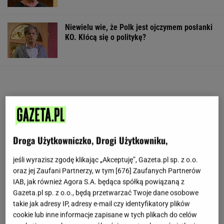
Niewielu wie, że Polk jest ojczymem posłanki
KO. Kłócą się o politykę?
Droga Użytkowniczko, Drogi Użytkowniku,
jeśli wyrazisz zgodę klikając „Akceptuję”, Gazeta.pl sp. z o.o.
oraz jej Zaufani Partnerzy, w tym [
676
] Zaufanych Partnerów
IAB, jak również Agora S.A. będąca spółką powiązaną z
Gazeta.pl sp. z o.o., będą przetwarzać Twoje dane osobowe
takie jak adresy IP, adresy e-mail czy identyfikatory plików
cookie lub inne informacje zapisane w tych plikach do celów