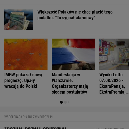
Większość Polaków nie chce płacić tego
podatku. "To sygnał alarmowy"
IMGW pokazał nową
Manifestacja w
Wyniki Lotto
prognozę. Upały
Warszawie.
07.08.2026 -
wracają do Polski
Organizatorzy mają
EkstraPensja,
siedem postulatów
EkstraPremia,
EuroJackpot, K
MiniLotto, Mult
WSPÓŁPRACA PŁATNA Z WYBORCZA.PL