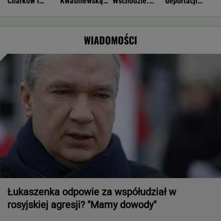
Charków i
Kwaśniewską
Wschodzie.
deportacji
Odessę. Zginęły
najlepszą
Stworzyli swój
Ukraińców:
dwie osoby
pierwszą damą
art. 5
Absolutny
populizm
WIADOMOŚCI
Łukaszenka odpowie za współudział w
rosyjskiej agresji? "Mamy dowody"