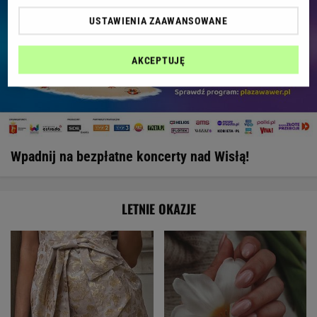
USTAWIENIA ZAAWANSOWANE
AKCEPTUJĘ
Wpadnij na bezpłatne koncerty nad Wisłą!
LETNIE OKAZJE