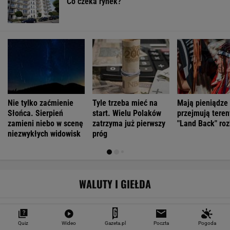
Co czeka rynek?
Nie tylko zaćmienie
Tyle trzeba mieć na
Mają pieniądze 
Słońca. Sierpień
start. Wielu Polaków
przejmują teren
zamieni niebo w scenę
zatrzyma już pierwszy
"Land Back" roz
niezwykłych widowisk
próg
WALUTY I GIEŁDA
EUR
USD
CHF
GBP
WIG
4,2983
3,7187
4,6027
5,0166
151 782,92
Quiz
Wideo
Gazeta.pl
Poczta
Pogoda