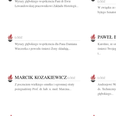
Wyrazy głębokiego współczucia Pani dr Ewie
ŁÓDŹ
Lewandowskiej pracownikowi Zakładu Histologii...
W związku ze 
byłego Senator
PAWEŁ 
ŁÓDŹ
Wyrazy głębokiego współczucia dla Pana Damiana
Karolino, ze 
Wieczorka z powodu śmierci Żony składają...
śmierci Twoje
i...
MARCIK KOZAKIEWICZ
ŁÓDŹ
ŁÓDŹ
Z poczuciem wielkiego smutku i ogromnej straty
Andrzejowi Wa
pożegnaliśmy Prof. dr. hab. n. med. Marcina...
ds. Techniczny
głębokiego...