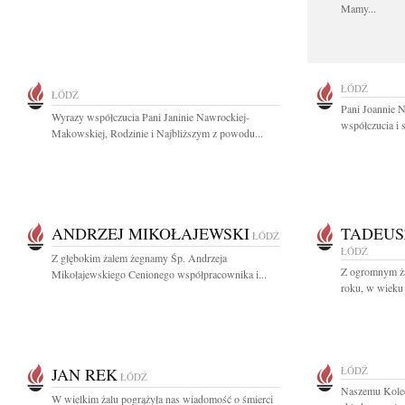
Mamy...
ŁÓDŹ
ŁÓDŹ
Pani Joannie 
Wyrazy współczucia Pani Janinie Nawrockiej-
współczucia i 
Makowskiej, Rodzinie i Najbliższym z powodu...
ANDRZEJ MIKOŁAJEWSKI
TADEUS
ŁÓDŹ
ŁÓDŹ
Z głębokim żalem żegnamy Śp. Andrzeja
Z ogromnym ża
Mikołajewskiego Cenionego współpracownika i...
roku, w wieku 
JAN REK
ŁÓDŹ
ŁÓDŹ
Naszemu Kole
W wielkim żalu pogrążyła nas wiadomość o śmierci