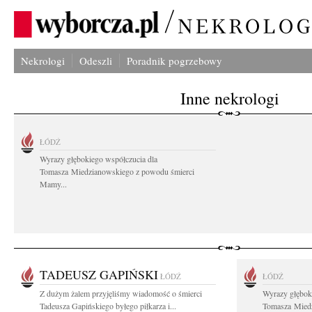
Nekrologi
Odeszli
Poradnik pogrzebowy
Inne nekrologi
ŁÓDŹ
Wyrazy głębokiego współczucia dla
Tomasza Miedzianowskiego z powodu śmierci
Mamy...
TADEUSZ GAPIŃSKI
ŁÓDŹ
ŁÓDŹ
Z dużym żalem przyjęliśmy wiadomość o śmierci
Wyrazy głębok
Tadeusza Gapińskiego byłego piłkarza i...
Tomasza Miedz