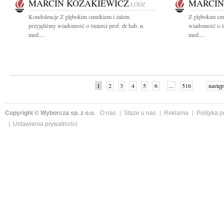
MARCIN KOZAKIEWICZ
MARCIN
ŁÓDŹ
Kondolencje Z głębokim smutkiem i żalem
Z głębokim smu
przyjęliśmy wiadomość o śmierci prof. dr hab. n.
wiadomość o śm
med....
med....
1
2
3
4
5
6
...
516
następ
Copyright © Wyborcza sp. z o.o.
O nas
Staże u nas
Reklama
Polityka 
Ustawienia prywatności