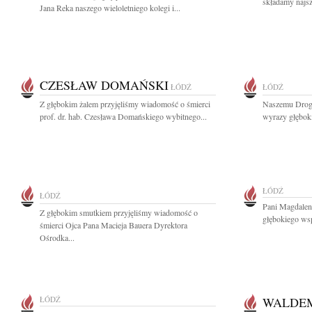
składamy najsz
Jana Reka naszego wieloletniego kolegi i...
CZESŁAW DOMAŃSKI
ŁÓDŹ
ŁÓDŹ
Z głębokim żalem przyjęliśmy wiadomość o śmierci
Naszemu Drog
prof. dr. hab. Czesława Domańskiego wybitnego...
wyrazy głęboki
ŁÓDŹ
ŁÓDŹ
Pani Magdalen
Z głębokim smutkiem przyjęliśmy wiadomość o
głębokiego wsp
śmierci Ojca Pana Macieja Bauera Dyrektora
Ośrodka...
ŁÓDŹ
WALDE