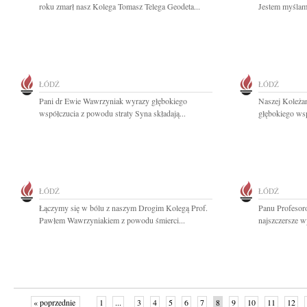
roku zmarł nasz Kolega Tomasz Telega Geodeta...
Jestem myślam
ŁÓDŹ
ŁÓDŹ
Pani dr Ewie Wawrzyniak wyrazy głębokiego
Naszej Koleża
współczucia z powodu straty Syna składają...
głębokiego wsp
ŁÓDŹ
ŁÓDŹ
Łączymy się w bólu z naszym Drogim Kolegą Prof.
Panu Profeso
Pawłem Wawrzyniakiem z powodu śmierci...
najszczersze w
« poprzednie
1
...
3
4
5
6
7
8
9
10
11
12