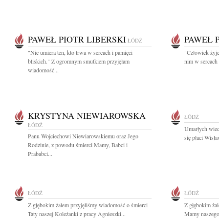
PAWEŁ PIOTR LIBERSKI
PAWEŁ P
ŁÓDŹ
"Nie umiera ten, kto trwa w sercach i pamięci
"Człowiek żyje
bliskich." Z ogromnym smutkiem przyjęłam
nim w sercach 
wiadomość...
KRYSTYNA NIEWIAROWSKA
ŁÓDŹ
ŁÓDŹ
Umarłych wiec
Panu Wojciechowi Niewiarowskiemu oraz Jego
się płaci Wisł
Rodzinie, z powodu śmierci Mamy, Babci i
Prababci...
ŁÓDŹ
ŁÓDŹ
Z głębokim żalem przyjęliśmy wiadomość o śmierci
Z głębokim ża
Taty naszej Koleżanki z pracy Agnieszki...
Mamy naszego 