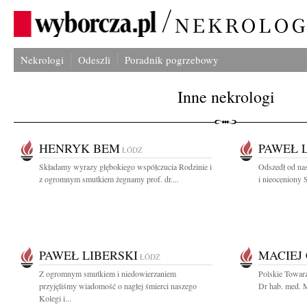
Nekrologi
Odeszli
Poradnik pogrzebowy
Inne nekrologi
HENRYK BEM
PAWEŁ 
ŁÓDŹ
Składamy wyrazy głębokiego współczucia Rodzinie i
Odszedł od na
z ogromnym smutkiem żegnamy prof. dr....
i nieoceniony 
PAWEŁ LIBERSKI
MACIEJ
ŁÓDŹ
Z ogromnym smutkiem i niedowierzaniem
Polskie Towar
przyjęliśmy wiadomość o nagłej śmierci naszego
Dr hab. med. M
Kolegi i...