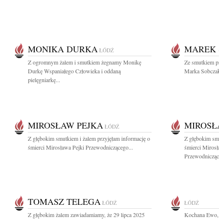
MONIKA DURKA
MAREK
ŁÓDŹ
Z ogromnym żalem i smutkiem żegnamy Monikę
Ze smutkiem p
Durkę Wspaniałego Człowieka i oddaną
Marka Sobczak
pielęgniarkę...
MIROSŁAW PEJKA
MIROSŁ
ŁÓDŹ
Z głębokim smutkiem i żalem przyjęłam informację o
Z głębokim sm
śmierci Mirosława Pejki Przewodniczącego...
śmierci Miros
Przewodnicząc
TOMASZ TELEGA
ŁÓDŹ
ŁÓDŹ
Z głębokim żalem zawiadamiamy, że 29 lipca 2025
Kochana Ewo, 