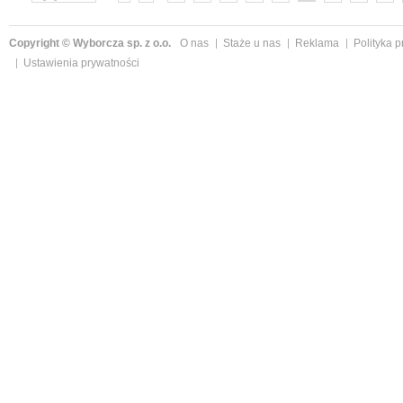
»
Copyright © Wyborcza sp. z o.o.
O nas
Staże u nas
Reklama
Polityka 
Ustawienia prywatności