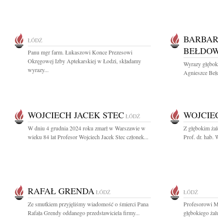
BARBAR
ŁÓDŹ
BEŁDO
Panu mgr farm. Łukaszowi Konce Prezesowi
Okręgowej Izby Aptekarskiej w Łodzi, składamy
Wyrazy głębok
wyrazy...
Agnieszce Beł
WOJCIECH JACEK STEC
WOJCIE
ŁÓDŹ
W dniu 4 grudnia 2024 roku zmarł w Warszawie w
Z głębokim ża
wieku 84 lat Profesor Wojciech Jacek Stec członek...
Prof. dr. hab. 
RAFAŁ GRENDA
ŁÓDŹ
ŁÓDŹ
Ze smutkiem przyjęliśmy wiadomość o śmierci Pana
Profesorowi 
Rafała Grendy oddanego przedstawiciela firmy...
głębokiego żal