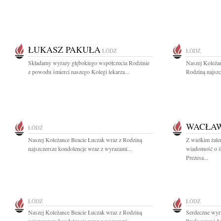
ŁUKASZ PAKUŁA
ŁÓDŹ
ŁÓDŹ
Składamy wyrazy głębokiego współczucia Rodzinie
Naszej Koleża
z powodu śmierci naszego Kolegi lekarza...
Rodziną najszc
WACŁAW
ŁÓDŹ
Naszej Koleżance Beacie Łuczak wraz z Rodziną
Z wielkim żal
najszczersze kondolencje wraz z wyrazami...
wiadomość o ś
Prezesa...
ŁÓDŹ
ŁÓDŹ
Naszej Koleżance Beacie Łuczak wraz z Rodziną
Serdeczne wyr