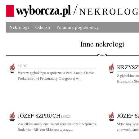
Nekrologi
Odeszli
Poradnik pogrzebowy
Inne nekrologi
ŁÓDŹ
KRZYSZ
Wyrazy głębokiego współczucia Pani Annie Alamie
Z głębokim smu
Prokuratorowi Prokuratury Okręgowej w...
Krzysztofa Sło
JÓZEF SZPRUCH
JÓZEF 
ŁÓDŹ
Z wielkim smutkiem i żalem żegnam Józefa Szprucha
Składamy wyra
Rodzinie i Bliskim Składam wyrazy...
z powodu śmier