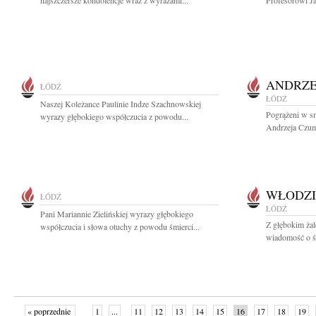
najszczersze kondolencje wraz z wyrazami...
Profesorowi J
ANDRZE
ŁÓDŹ
ŁÓDŹ
Naszej Koleżance Paulinie Indze Szachnowskiej
Pogrążeni w s
wyrazy głębokiego współczucia z powodu...
Andrzeja Czum
WŁODZI
ŁÓDŹ
ŁÓDŹ
Pani Mariannie Zielińskiej wyrazy głębokiego
Z głębokim żal
współczucia i słowa otuchy z powodu śmierci...
wiadomość o śm
« poprzednie
1
...
11
12
13
14
15
16
17
18
19