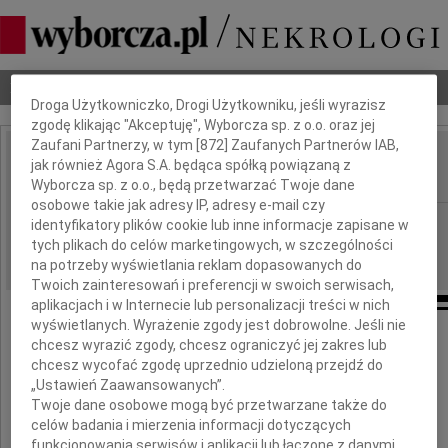
Dbamy o Twoją prywatność
Nekrologi
Odeszli
Poradnik pogrzebowy
Droga Użytkowniczko, Drogi Użytkowniku, jeśli wyrazisz
zgodę klikając "Akceptuję", Wyborcza sp. z o.o. oraz jej
Zaufani Partnerzy, w tym [
872
] Zaufanych Partnerów IAB,
Przemysław Kot
jak również Agora S.A. będąca spółką powiązaną z
IMIĘ I NAZWISKO:
Wyborcza sp. z o.o., będą przetwarzać Twoje dane
osobowe takie jak adresy IP, adresy e-mail czy
Łódź
REGION:
identyfikatory plików cookie lub inne informacje zapisane w
tych plikach do celów marketingowych, w szczególności
11.07.2025
DATA EMISJI:
na potrzeby wyświetlania reklam dopasowanych do
Twoich zainteresowań i preferencji w swoich serwisach,
aplikacjach i w Internecie lub personalizacji treści w nich
wyświetlanych. Wyrażenie zgody jest dobrowolne. Jeśli nie
chcesz wyrazić zgody, chcesz ograniczyć jej zakres lub
chcesz wycofać zgodę uprzednio udzieloną przejdź do
"Nie żyjemy, aby umierać
„Ustawień Zaawansowanych”.
ale umieramy, aby żyć wiecznie"
Twoje dane osobowe mogą być przetwarzane także do
celów badania i mierzenia informacji dotyczących
funkcjonowania serwisów i aplikacji lub łączone z danymi