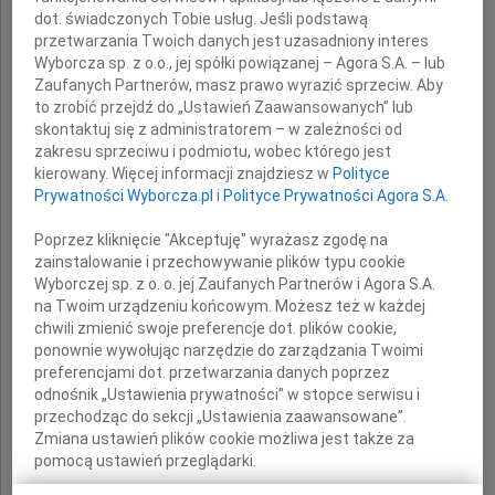
dot. świadczonych Tobie usług. Jeśli podstawą
Głębokie wyrazy współczucia i żalu
przetwarzania Twoich danych jest uzasadniony interes
Wyborcza sp. z o.o., jej spółki powiązanej – Agora S.A. – lub
Zaufanych Partnerów, masz prawo wyrazić sprzeciw. Aby
z powodu śmierci
to zrobić przejdź do „Ustawień Zaawansowanych” lub
skontaktuj się z administratorem – w zależności od
zakresu sprzeciwu i podmiotu, wobec którego jest
Przemysława Kota
kierowany. Więcej informacji znajdziesz w
Polityce
Prywatności Wyborcza.pl
i
Polityce Prywatności Agora S.A.
Poprzez kliknięcie "Akceptuję" wyrażasz zgodę na
zainstalowanie i przechowywanie plików typu cookie
Wyborczej sp. z o. o. jej Zaufanych Partnerów i Agora S.A.
na Twoim urządzeniu końcowym. Możesz też w każdej
chwili zmienić swoje preferencje dot. plików cookie,
ponownie wywołując narzędzie do zarządzania Twoimi
preferencjami dot. przetwarzania danych poprzez
odnośnik „Ustawienia prywatności” w stopce serwisu i
Rodzinie i Najbliższym
przechodząc do sekcji „Ustawienia zaawansowane”.
Zmiana ustawień plików cookie możliwa jest także za
pomocą ustawień przeglądarki.