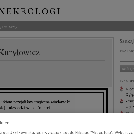
ogrzebowy
Szukaj
 Kuryłowicz
Imię i na
INNE NE
Eugen
Z głę
Zenon
tkiem przyjęliśmy tragiczną wiadomość
Z pow
głej i niespodziewanej śmierci
Wacł
Z głę
tność
profesora
Andr
Z głę
ogi Użytkowniku, jeśli wyrazisz zgodę klikając "Akceptuję", Wyborcza sp