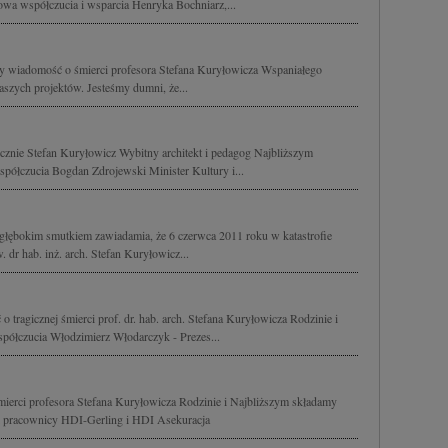
owa współczucia i wsparcia Henryka Bochniarz,...
my wiadomość o śmierci profesora Stefana Kuryłowicza Wspaniałego
naszych projektów. Jesteśmy dumni, że...
icznie Stefan Kuryłowicz Wybitny architekt i pedagog Najbliższym
półczucia Bogdan Zdrojewski Minister Kultury i...
głębokim smutkiem zawiadamia, że 6 czerwca 2011 roku w katastrofie
w. dr hab. inż. arch. Stefan Kuryłowicz...
 tragicznej śmierci prof. dr. hab. arch. Stefana Kuryłowicza Rodzinie i
półczucia Włodzimierz Włodarczyk - Prezes...
mierci profesora Stefana Kuryłowicza Rodzinie i Najbliższym składamy
i pracownicy HDI-Gerling i HDI Asekuracja