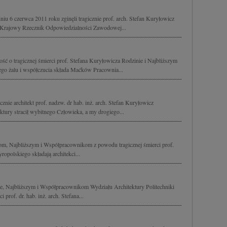
u 6 czerwca 2011 roku zginęli tragicznie prof. arch. Stefan Kuryłowicz
ry, Krajowy Rzecznik Odpowiedzialności Zawodowej...
ść o tragicznej śmierci prof. Stefana Kuryłowicza Rodzinie i Najbliższym
o żalu i współczucia składa Maćków Pracownia...
znie architekt prof. nadzw. dr hab. inż. arch. Stefan Kuryłowicz
tury stracił wybitnego Człowieka, a my drogiego...
m, Najbliższym i Współpracownikom z powodu tragicznej śmierci prof.
ropolskiego składają architekci...
e, Najbliższym i Współpracownikom Wydziału Architektury Politechniki
prof. dr. hab. inż. arch. Stefana...