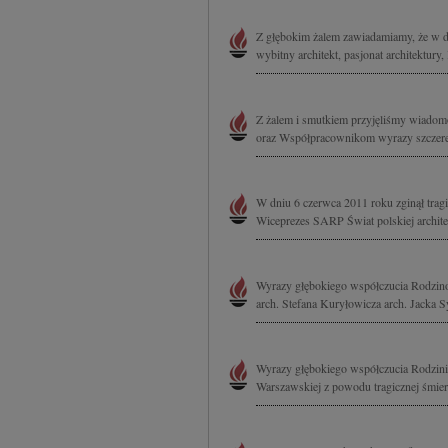
Z głębokim żalem zawiadamiamy, że w dni
wybitny architekt, pasjonat architektu
Z żalem i smutkiem przyjęliśmy wiadomo
oraz Współpracownikom wyrazy szczereg
W dniu 6 czerwca 2011 roku zginął tragic
Wiceprezes SARP Świat polskiej architek
Wyrazy głębokiego współczucia Rodzino
arch. Stefana Kuryłowicza arch. Jacka Sy
Wyrazy głębokiego współczucia Rodzini
Warszawskiej z powodu tragicznej śmierci 