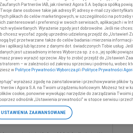
ana Kuryłowicza
07.0
 Zaufanych Partnerów IAB, jak również Agora S.A. będąca spółką powi
Monic
Twoje dane osobowe takie jak adresy IP, adresy e-mail czy identyfikato
+ wię
 tych plikach do celów marketingowych, w szczególności na potrzeby 
ta, nauczyciela akademickiego i myśliciela,
 zainteresowań i preferencji w swoich serwisach, aplikacjach i w Int
tnie mieliśmy przyjemność współpracować.
NAJNOWS
w nich wyświetlanych. Wyrażenie zgody jest dobrowolne. Jeśli nie chce
07.0
 lub chcesz wycofać zgodę uprzednio udzieloną przejdź do „Ustawień
Rodzinie, Bliskim
07.0
gą być przetwarzane także do celów badania i mierzenia informacji
w i aplikacji lub łączone z danymi dot. świadczonych Tobie usług. Jeś
Jacek
i Przyjaciołom
nych jest uzasadniony interes Wyborcza sp. z o.o., jej spółki powiąza
Małgo
masz prawo wyrazić sprzeciw. Aby to zrobić przejdź do „Ustawień Z
Marek
istratorem – w zależności od zakresu sprzeciwu i podmiotu, wobec któ
Profesora
Jerzy
dziesz w
Polityce Prywatności Wyborcza.pl
i
Polityce Prywatności Agor
 najszczersze wyrazy współczucia
Asia
07.0
ceptuję" wyrażasz zgodę na zainstalowanie i przechowywanie plików t
egler, pracownicy Atelier Loegler,
Eugen
Partnerów i Agora S.A. na Twoim urządzeniu końcowym. Możesz też w ka
kcja miesięcznika "Architektura&Biznes"
Kryst
 plików cookie, ponownie wywołując narzędzie do zarządzania Twoimi 
+ wię
poprzez odnośnik „Ustawienia prywatności” w stopce serwisu i przec
ane”. Zmiana ustawień plików cookie możliwa jest także za pomocą u
nne kondolencje
USTAWIENIA ZAAWANSOWANE
nerzy i Agora S.A. możemy przetwarzać dane osobowe w następującyc
okalizacyjnych. Aktywne skanowanie charakterystyki urządzenia do ce
cji na urządzeniu lub dostęp do nich. Spersonalizowane reklamy i tre