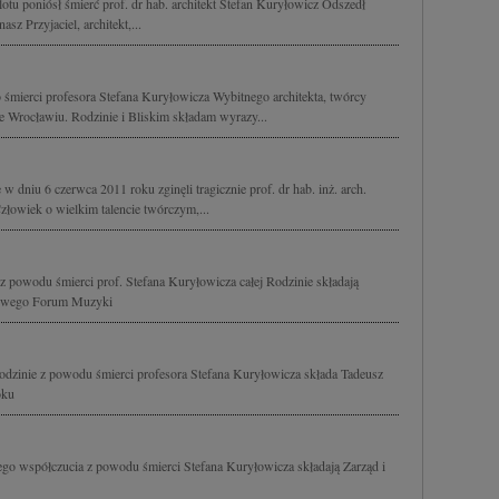
otu poniósł śmierć prof. dr hab. architekt Stefan Kuryłowicz Odszedł
sz Przyjaciel, architekt,...
śmierci profesora Stefana Kuryłowicza Wybitnego architekta, twórcy
Wrocławiu. Rodzinie i Bliskim składam wyrazy...
w dniu 6 czerwca 2011 roku zginęli tragicznie prof. dr hab. inż. arch.
złowiek o wielkim talencie twórczym,...
z powodu śmierci prof. Stefana Kuryłowicza całej Rodzinie składają
dowego Forum Muzyki
odzinie z powodu śmierci profesora Stefana Kuryłowicza składa Tadeusz
oku
ego współczucia z powodu śmierci Stefana Kuryłowicza składają Zarząd i