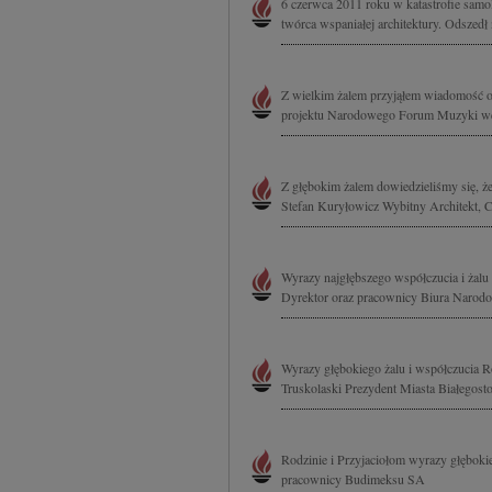
6 czerwca 2011 roku w katastrofie samol
twórca wspaniałej architektury. Odszedł na
Z wielkim żalem przyjąłem wiadomość o 
projektu Narodowego Forum Muzyki we 
Z głębokim żalem dowiedzieliśmy się, że 
Stefan Kuryłowicz Wybitny Architekt, C
Wyrazy najgłębszego współczucia i żalu 
Dyrektor oraz pracownicy Biura Naro
Wyrazy głębokiego żalu i współczucia R
Truskolaski Prezydent Miasta Białegost
Rodzinie i Przyjaciołom wyrazy głęboki
pracownicy Budimeksu SA