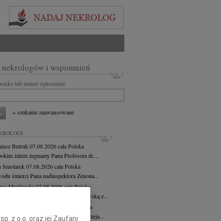
 nekrologów i wspomnień
zwisko lub numer ogłoszenia:
+ szukanie zaawansowane
KROLOGI
iusz Butruk
07.08.2026
cała Polska
bokim żalem żegnamy Pana Profesora dr....
 Smolarek
07.08.2026
cała Polska
odu śmierci Pana nadinspektora Zenona...
awa Myśliwska
07.08.2026
cała Polska
bokim żalem żegnamy Wacławę Myśliwską z...
zej Morozowski
07.08.2026
cała Polska
bokim smutkiem i żalem żegnamy Andrzeja...
. z o.o. oraz jej Zaufani