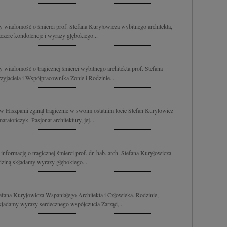
y wiadomość o śmierci prof. Stefana Kuryłowicza wybitnego architekta,
czere kondolencje i wyrazy głębokiego...
 wiadomość o tragicznej śmierci wybitnego architekta prof. Stefana
yjaciela i Współpracownika Żonie i Rodzinie...
w Hiszpanii zginął tragicznie w swoim ostatnim locie Stefan Kuryłowicz
aratończyk. Pasjonat architektury, jej...
nformację o tragicznej śmierci prof. dr. hab. arch. Stefana Kuryłowicza
ziną składamy wyrazy głębokiego...
fana Kuryłowicza Wspaniałego Architekta i Człowieka. Rodzinie,
ładamy wyrazy serdecznego współczucia Zarząd,...