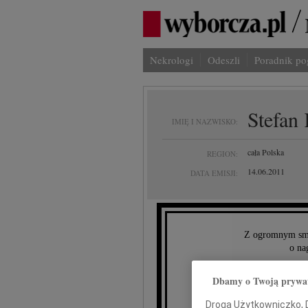
Nekrologi
Odeszli
Poradnik p
Stefan
IMIĘ I NAZWISKO:
cała Polska
REGION:
14.06.2011
DATA EMISJI:
Z ogromnym smu
o na
Dbamy o Twoją prywa
Droga Użytkowniczko, Dr