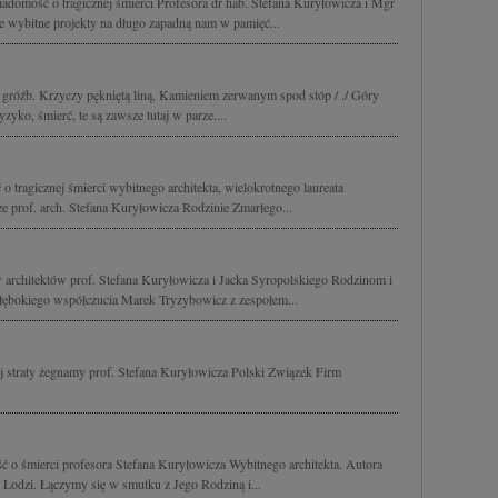
domość o tragicznej śmierci Profesora dr hab. Stefana Kuryłowicza i Mgr
w i ulepszanie usług.
Lista Zaufanych Partnerów
ie wybitne projekty na długo zapadną nam w pamięć...
i gróźb. Krzyczy pękniętą liną, Kamieniem zerwanym spod stóp / ./ Góry
yko, śmierć, te są zawsze tutaj w parze....
 tragicznej śmierci wybitnego architekta, wielokrotnego laureata
 prof. arch. Stefana Kuryłowicza Rodzinie Zmarłego...
w architektów prof. Stefana Kuryłowicza i Jacka Syropolskiego Rodzinom i
bokiego współczucia Marek Tryzybowicz z zespołem...
 straty żegnamy prof. Stefana Kuryłowicza Polski Związek Firm
 o śmierci profesora Stefana Kuryłowicza Wybitnego architekta. Autora
 Łodzi. Łączymy się w smutku z Jego Rodziną i...