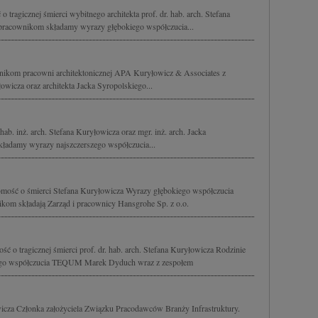
tragicznej śmierci wybitnego architekta prof. dr. hab. arch. Stefana
pracownikom składamy wyrazy głębokiego współczucia...
nikom pracowni architektonicznej APA Kuryłowicz & Associates z
wicza oraz architekta Jacka Syropolskiego...
hab. inż. arch. Stefana Kuryłowicza oraz mgr. inż. arch. Jacka
kładamy wyrazy najszczerszego współczucia...
mość o śmierci Stefana Kuryłowicza Wyrazy głębokiego współczucia
kom składają Zarząd i pracownicy Hansgrohe Sp. z o.o.
 o tragicznej śmierci prof. dr. hab. arch. Stefana Kuryłowicza Rodzinie
iego współczucia TEQUM Marek Dyduch wraz z zespołem
icza Członka założyciela Związku Pracodawców Branży Infrastruktury.