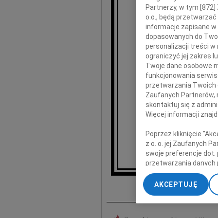
Stef
Partnerzy, w tym [
872
]
o.o., będą przetwarzać 
informacje zapisane w
wybitnego architek
dopasowanych do Twoich
z którym wielokro
personalizacji treści 
ograniczyć jej zakres
Twoje dane osobowe mo
funkcjonowania serwisó
przetwarzania Twoich da
Zaufanych Partnerów, 
skontaktuj się z admin
Więcej informacji znaj
składamy
Poprzez kliknięcie "Ak
Romuald Lo
z o. o. jej Zaufanych 
wydawcy i reda
swoje preferencje dot.
przetwarzania danych 
„Ustawienia zaawansow
I
AKCEPTUJĘ
My, nasi Zaufani Part
dokładnych danych geol
Przechowywanie informa