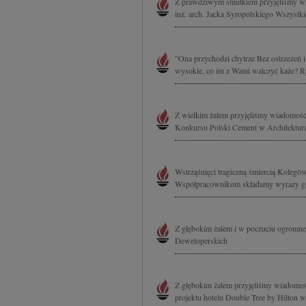
Z prawdziwym smutkiem przyjęliśmy wia
treści, badnie odbiorcó
inż. arch. Jacka Syropolskiego Wszystk
"Ona przychodzi chytrze Bez ostrzeżeń 
wysokie, co im z Wami walczyć każe? Ryz
Z wielkim żalem przyjęliśmy wiadomość o
Konkursu Polski Cement w Architekturze
Wstrząśnięci tragiczną śmiercią Kolegó
Współpracownikom składamy wyrazy głę
Z głębokim żalem i w poczuciu ogromnej
Deweloperskich
Z głębokim żalem przyjęliśmy wiadomość
projektu hotelu Double Tree by Hilton w