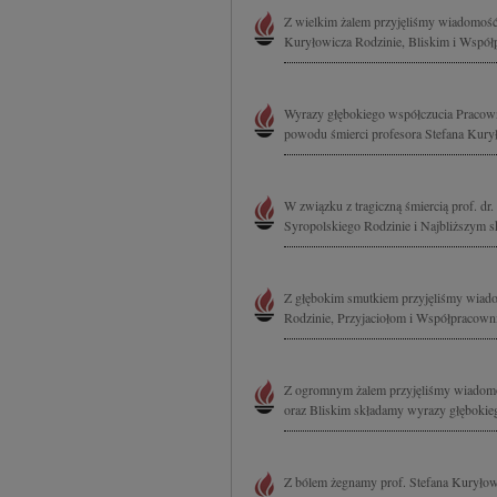
Z wielkim żalem przyjęliśmy wiadomość o 
Kuryłowicza Rodzinie, Bliskim i Współ
Wyrazy głębokiego współczucia Pracow
powodu śmierci profesora Stefana Kuryło
W związku z tragiczną śmiercią prof. dr. 
Syropolskiego Rodzinie i Najbliższym s
Z głębokim smutkiem przyjęliśmy wiado
Rodzinie, Przyjaciołom i Współpracowni
Z ogromnym żalem przyjęliśmy wiadomość
oraz Bliskim składamy wyrazy głębok
Z bólem żegnamy prof. Stefana Kuryłow