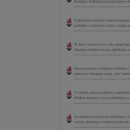
Rodzinie i Najbliższym przekazujemy sł
Z głębokim smutkiem i żalem przyjęliś
architekta i Człowieka, twórcy szeregu 
W dniu 6 czerwca 2011 roku zginął trag
Zmarłego składam wyrazy głębokiego ws
Stowarzyszenie Architektów Polskich z 
lotniczej w Hiszpanii zginął . prof. nadz
Z wielkim żalem przyjęliśmy wiadomość o
Bliskim składamy wyrazy głębokiego ws
Ze smutkiem przyjęliśmy informację o ś
wyrazy głębokiego współczucia Zarząd 