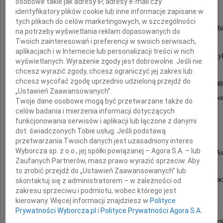
osobowe takie jak adresy IP, adresy e-mail czy
Wiceprezes SARP od 2006 roku.
identyfikatory plików cookie lub inne informacje zapisane w
tych plikach do celów marketingowych, w szczególności
Członek Grup Roboczych Międzynarodowej Unii Archi
na potrzeby wyświetlania reklam dopasowanych do
Twoich zainteresowań i preferencji w swoich serwisach,
Praktyka zawodowa i Rola architekta,
aplikacjach i w Internecie lub personalizacji treści w nich
sekretarz Sekcji Architektury Komitetu Urbanisty
wyświetlanych. Wyrażenie zgody jest dobrowolne. Jeśli nie
i Architektury PAN w latach 1994-1997,
chcesz wyrazić zgody, chcesz ograniczyć jej zakres lub
chcesz wycofać zgodę uprzednio udzieloną przejdź do
Rzecznik Praw Architekta OW SARP od roku 198
„Ustawień Zaawansowanych”.
Krajowy Rzecznik Odpowiedzialności Zawodowe
Twoje dane osobowe mogą być przetwarzane także do
celów badania i mierzenia informacji dotyczących
Izby Architektów RP w latach 2002-2006.
funkcjonowania serwisów i aplikacji lub łączone z danymi
dot. świadczonych Tobie usług. Jeśli podstawą
Założyciel, Szef i główny projektant
przetwarzania Twoich danych jest uzasadniony interes
Wyborcza sp. z o.o., jej spółki powiązanej – Agora S.A. – lub
Autorskiej Pracowni Architektury APA Kuryłowicz & Ass
Zaufanych Partnerów, masz prawo wyrazić sprzeciw. Aby
to zrobić przejdź do „Ustawień Zaawansowanych” lub
Autor i współautor wielu znaczących projektów i realizacj
skontaktuj się z administratorem – w zależności od
zakresu sprzeciwu i podmiotu, wobec którego jest
Opery i Teatru Dramatycznego w Damaszku
kierowany. Więcej informacji znajdziesz w
Polityce
(II nagroda w konkursie UIA),
Prywatności Wyborcza.pl
i
Polityce Prywatności Agora S.A.
Banku Centralnego w Trypolisie (III nagroda w konkurs