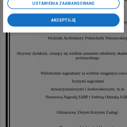
USTAWIENIA ZAAWANSOWANE
oraz osiedli Marina Mokotów i Nowe Powiśle.
AKCEPTUJĘ
Kierownik Samodzielnej Pracowni Architektury Przem
i Wielkoprzestrzennej
Wydziału Architektury Politechniki Warszawskiej
Aktywny dydaktyk, cieszący się wielkim uznaniem młodzieży akadem
profesorskiego.
Wielokrotnie nagradzany za wybitne osiągnięcia zaw
licznymi nagrodami
stowarzyszeniowymi i środowiskowymi, m.in.
Honorową Nagrodą SARP i Srebrną Odznaką SAR
Odznaczony Złotym Krzyżem Zasługi.