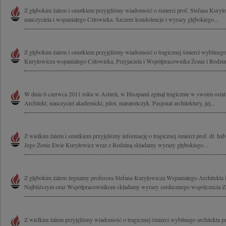
Z głębokim żalem i smutkiem przyjęliśmy wiadomość o śmierci prof. Stefana Kuryło
nauczyciela i wspaniałego Człowieka. Szczere kondolencje i wyrazy głębokiego...
Z głębokim żalem i smutkiem przyjęliśmy wiadomość o tragicznej śmierci wybitnego 
Kuryłowicza wspaniałego Człowieka, Przyjaciela i Współpracownika Żonie i Rodzini
W dniu 6 czerwca 2011 roku w Asturii, w Hiszpanii zginął tragicznie w swoim osta
Architekt, nauczyciel akademicki, pilot, maratończyk. Pasjonat architektury, jej...
Z wielkim żalem i smutkiem przyjęliśmy informację o tragicznej śmierci prof. dr. ha
Jego Żonie Ewie Kuryłowicz wraz z Rodziną składamy wyrazy głębokiego...
Z głębokim żalem żegnamy profesora Stefana Kuryłowicza Wspaniałego Architekta i
Najbliższym oraz Współpracownikom składamy wyrazy serdecznego współczucia Zar
Z wielkim żalem przyjęliśmy wiadomość o tragicznej śmierci wybitnego architekta pro