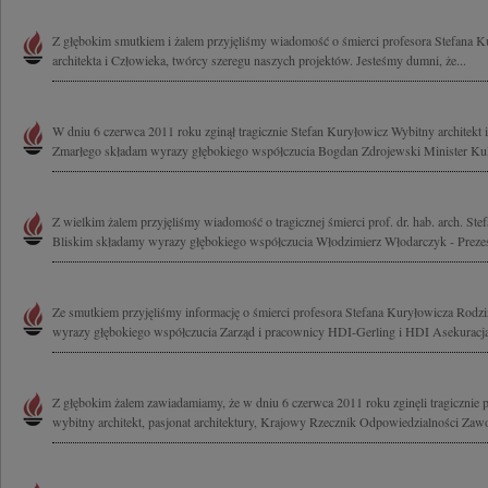
Z głębokim smutkiem i żalem przyjęliśmy wiadomość o śmierci profesora Stefana 
architekta i Człowieka, twórcy szeregu naszych projektów. Jesteśmy dumni, że...
W dniu 6 czerwca 2011 roku zginął tragicznie Stefan Kuryłowicz Wybitny architekt
Zmarłego składam wyrazy głębokiego współczucia Bogdan Zdrojewski Minister Kult
Z wielkim żalem przyjęliśmy wiadomość o tragicznej śmierci prof. dr. hab. arch. Ste
Bliskim składamy wyrazy głębokiego współczucia Włodzimierz Włodarczyk - Prezes
Ze smutkiem przyjęliśmy informację o śmierci profesora Stefana Kuryłowicza Rodzi
wyrazy głębokiego współczucia Zarząd i pracownicy HDI-Gerling i HDI Asekuracj
Z głębokim żalem zawiadamiamy, że w dniu 6 czerwca 2011 roku zginęli tragicznie p
wybitny architekt, pasjonat architektury, Krajowy Rzecznik Odpowiedzialności Zaw