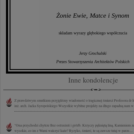
Żonie Ewie, Matce i Synom
składam wyrazy głębokiego współczucia
Jerzy Grochulski
Prezes Stowarzyszenia Architektów Polskich
Inne kondolencje
Z prawdziwym smutkiem przyjęliśmy wiadomość o tragicznej śmierci Profesora dr 
inż. arch. Jacka Syropolskiego Wszystkie wybitne projekty na długo zapadną nam w 
"Ona przychodzi chytrze Bez ostrzeżeń i gróźb. Krzyczy pękniętą liną, Kamieniem z
wysokie, co im z Wami walczyć każe? Ryzyko, śmierć, te są zawsze tutaj w parze....