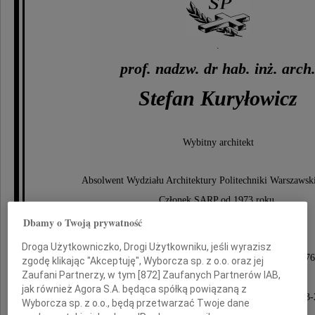
.
prof. nadzw. dr hab. inż. arch
Stefan Kuryłowicz
Wybitny architekt
Absolwent Wydziału Architektury Politechniki Warszawski
Członek SARP od 1973 roku.
Dbamy o Twoją prywatność
Członek Prezydium
Droga Użytkowniczko, Drogi Użytkowniku, jeśli wyrazisz
Zarządu Oddziału Warszawskiego SARP w latach 1976
zgodę klikając "Akceptuję", Wyborcza sp. z o.o. oraz jej
Zaufani Partnerzy, w tym [
872
] Zaufanych Partnerów IAB,
członek Prezydium
jak również Agora S.A. będąca spółką powiązaną z
Zarządu Głównego SARP w latach 1981-1985, 2003-
Wyborcza sp. z o.o., będą przetwarzać Twoje dane