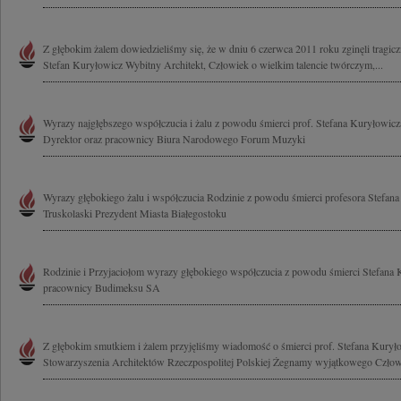
Z głębokim żalem dowiedzieliśmy się, że w dniu 6 czerwca 2011 roku zginęli tragiczni
Stefan Kuryłowicz Wybitny Architekt, Człowiek o wielkim talencie twórczym,...
Wyrazy najgłębszego współczucia i żalu z powodu śmierci prof. Stefana Kuryłowicza
Dyrektor oraz pracownicy Biura Narodowego Forum Muzyki
Wyrazy głębokiego żalu i współczucia Rodzinie z powodu śmierci profesora Stefan
Truskolaski Prezydent Miasta Białegostoku
Rodzinie i Przyjaciołom wyrazy głębokiego współczucia z powodu śmierci Stefana K
pracownicy Budimeksu SA
Z głębokim smutkiem i żalem przyjęliśmy wiadomość o śmierci prof. Stefana Kurył
Stowarzyszenia Architektów Rzeczpospolitej Polskiej Żegnamy wyjątkowego Człowi