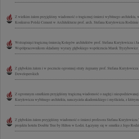
Z wielkim żalem przyjęliśmy wiadomość o tragicznej śmierci wybitnego architekta, w
Konkursu Polski Cement w Architekturze prof. arch. Stefana Kuryłowicza Rodzinie 
Wstrząśnięci tragiczną śmiercią Kolegów architektów prof. Stefana Kuryłowicza i 
Współpracownikom składamy wyrazy głębokiego współczucia Marek Tryzybowicz z
Z głębokim żalem i w poczuciu ogromnej straty żegnamy prof. Stefana Kuryłowicza
Deweloperskich
Z ogromnym smutkiem przyjęliśmy tragiczną wiadomość o nagłej i niespodziewanej 
Kuryłowicza wybitnego architekta, nauczyciela akademickiego i myśliciela, z którym.
Z głębokim żalem przyjęliśmy wiadomość o śmierci profesora Stefana Kuryłowicza 
projektu hotelu Double Tree by Hilton w Łodzi. Łączymy się w smutku z Jego Rodzin