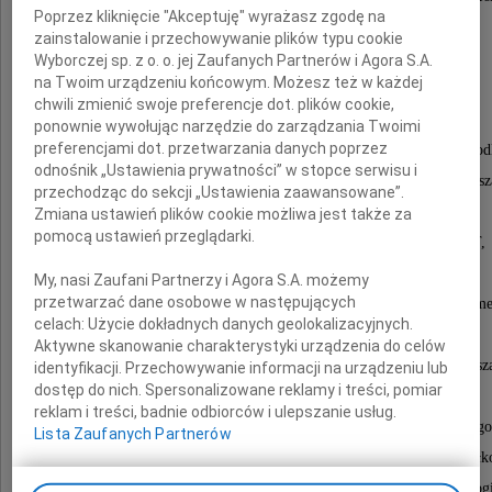
Poprzez kliknięcie "Akceptuję" wyrażasz zgodę na
Opery Bałtyckiej w Gdańsku,
zainstalowanie i przechowywanie plików typu cookie
Narodowego Forum Muzyki we Wrocławiu,
Wyborczej sp. z o. o. jej Zaufanych Partnerów i Agora S.A.
na Twoim urządzeniu końcowym. Możesz też w każdej
Stadionu Miejskiego w Białymstoku,
chwili zmienić swoje preferencje dot. plików cookie,
Hotelu Hilton w Gdańsku,
ponownie wywołując narzędzie do zarządzania Twoimi
preferencjami dot. przetwarzania danych poprzez
terminalu pasażerskiego dla Portu Lotniczego w Modl
odnośnik „Ustawienia prywatności” w stopce serwisu i
kościołów w Grodzisku Mazowieckim, Łodzi, Warsz
przechodząc do sekcji „Ustawienia zaawansowane”.
i Nowym Dworze Mazowieckim,
Zmiana ustawień plików cookie możliwa jest także za
pomocą ustawień przeglądarki.
budynków warszawskich - siedziby PLL LOT,
Centrum Biurowego Focus Filtrowa,
My, nasi Zaufani Partnerzy i Agora S.A. możemy
przetwarzać dane osobowe w następujących
budynku biurowego Nautilus, siedziby AVON Cosmet
celach:
Użycie dokładnych danych geolokalizacyjnych.
siedziby Fuji Film Polska,
Aktywne skanowanie charakterystyki urządzenia do celów
centrum komputerowego Hector, budynku ratusz
identyfikacji. Przechowywanie informacji na urządzeniu lub
dostęp do nich. Spersonalizowane reklamy i treści, pomiar
i zespołu mieszkaniowego w Wilanowie,
reklam i treści, badnie odbiorców i ulepszanie usług.
zespołu osiedli mieszkaniowych i pawilonu ekspozycyjneg
Lista Zaufanych Partnerów
biurowców Wolf Nullo, Prosta Tower i Wolf Marszałk
Centrum Profilaktyki Nowotworów, Wydziału Filolo