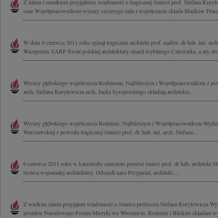
Z żalem i smutkiem przyjęliśmy wiadomość o tragicznej śmierci prof. Stefana Kurył
oraz Współpracownikom wyrazy szczerego żalu i współczucia składa Maćków Praco
W dniu 6 czerwca 2011 roku zginął tragicznie architekt prof. nadzw. dr hab. inż. arc
Wiceprezes SARP Świat polskiej architektury stracił wybitnego Człowieka, a my dro
Wyrazy głębokiego współczucia Rodzinom, Najbliższym i Współpracownikom z powo
arch. Stefana Kuryłowicza arch. Jacka Syropolskiego składają architekci...
Wyrazy głębokiego współczucia Rodzinie, Najbliższym i Współpracownikom Wydział
Warszawskiej z powodu tragicznej śmierci prof. dr. hab. inż. arch. Stefana...
6 czerwca 2011 roku w katastrofie samolotu poniósł śmierć prof. dr hab. architekt 
twórca wspaniałej architektury. Odszedł nasz Przyjaciel, architekt,...
Z wielkim żalem przyjąłem wiadomość o śmierci profesora Stefana Kuryłowicza Wyb
projektu Narodowego Forum Muzyki we Wrocławiu. Rodzinie i Bliskim składam wy