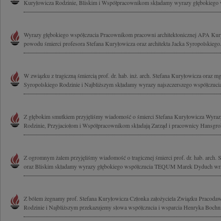
Kuryłowicza Rodzinie, Bliskim i Współpracownikom składamy wyrazy głębokiego w
Wyrazy głębokiego współczucia Pracownikom pracowni architektonicznej APA Kur
powodu śmierci profesora Stefana Kuryłowicza oraz architekta Jacka Syropolskiego.
W związku z tragiczną śmiercią prof. dr. hab. inż. arch. Stefana Kuryłowicza oraz mgr
Syropolskiego Rodzinie i Najbliższym składamy wyrazy najszczerszego współczucia
Z głębokim smutkiem przyjęliśmy wiadomość o śmierci Stefana Kuryłowicza Wyraz
Rodzinie, Przyjaciołom i Współpracownikom składają Zarząd i pracownicy Hansgroh
Z ogromnym żalem przyjęliśmy wiadomość o tragicznej śmierci prof. dr. hab. arch. 
oraz Bliskim składamy wyrazy głębokiego współczucia TEQUM Marek Dyduch wra
Z bólem żegnamy prof. Stefana Kuryłowicza Członka założyciela Związku Pracodaw
Rodzinie i Najbliższym przekazujemy słowa współczucia i wsparcia Henryka Bochnia