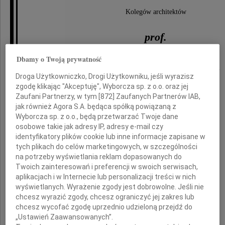
Kolegów architektów
prof.
Dbamy o Twoją prywatność
Stefana Kuryłowicza
Droga Użytkowniczko, Drogi Użytkowniku, jeśli wyrazisz
zgodę klikając "Akceptuję", Wyborcza sp. z o.o. oraz jej
Zaufani Partnerzy, w tym [
872
] Zaufanych Partnerów IAB,
i
jak również Agora S.A. będąca spółką powiązaną z
Wyborcza sp. z o.o., będą przetwarzać Twoje dane
Jacka Syropolskiego
osobowe takie jak adresy IP, adresy e-mail czy
identyfikatory plików cookie lub inne informacje zapisane w
tych plikach do celów marketingowych, w szczególności
na potrzeby wyświetlania reklam dopasowanych do
Twoich zainteresowań i preferencji w swoich serwisach,
aplikacjach i w Internecie lub personalizacji treści w nich
Rodzinom
wyświetlanych. Wyrażenie zgody jest dobrowolne. Jeśli nie
chcesz wyrazić zgody, chcesz ograniczyć jej zakres lub
i
chcesz wycofać zgodę uprzednio udzieloną przejdź do
„Ustawień Zaawansowanych”.
Współpracownikom