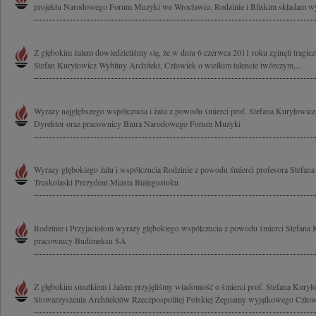
projektu Narodowego Forum Muzyki we Wrocławiu. Rodzinie i Bliskim składam wy
Z głębokim żalem dowiedzieliśmy się, że w dniu 6 czerwca 2011 roku zginęli tragiczni
Stefan Kuryłowicz Wybitny Architekt, Człowiek o wielkim talencie twórczym,...
Wyrazy najgłębszego współczucia i żalu z powodu śmierci prof. Stefana Kuryłowicza
Dyrektor oraz pracownicy Biura Narodowego Forum Muzyki
Wyrazy głębokiego żalu i współczucia Rodzinie z powodu śmierci profesora Stefan
Truskolaski Prezydent Miasta Białegostoku
Rodzinie i Przyjaciołom wyrazy głębokiego współczucia z powodu śmierci Stefana K
pracownicy Budimeksu SA
Z głębokim smutkiem i żalem przyjęliśmy wiadomość o śmierci prof. Stefana Kurył
Stowarzyszenia Architektów Rzeczpospolitej Polskiej Żegnamy wyjątkowego Człowi