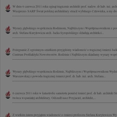
W dniu 6 czerwca 2011 roku zginął tragicznie architekt prof. nadzw. dr hab. inż. arc
Wiceprezes SARP Świat polskiej architektury stracił wybitnego Człowieka, a my dro
Wyrazy głębokiego współczucia Rodzinom, Najbliższym i Współpracownikom z powo
arch. Stefana Kuryłowicza arch. Jacka Syropolskiego składają architekci...
Pożegnanie Z ogromnym smutkiem przyjęliśmy wiadomość o tragicznej śmierci Jacka
Centrum Profilaktyki Nowotworów. Rodzinie i Najbliższym składamy wyrazy współc
Wyrazy głębokiego współczucia Rodzinie, Najbliższym i Współpracownikom Wydział
Warszawskiej z powodu tragicznej śmierci prof. dr. hab. inż. arch. Stefana...
6 czerwca 2011 roku w katastrofie samolotu poniósł śmierć prof. dr hab. architekt 
twórca wspaniałej architektury. Odszedł nasz Przyjaciel, architekt,...
Z wielkim żalem przyjąłem wiadomość o śmierci profesora Stefana Kuryłowicza Wyb