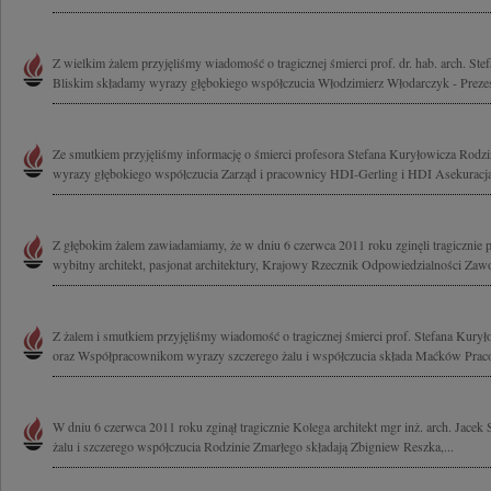
Z wielkim żalem przyjęliśmy wiadomość o tragicznej śmierci prof. dr. hab. arch. Ste
Bliskim składamy wyrazy głębokiego współczucia Włodzimierz Włodarczyk - Prezes
Ze smutkiem przyjęliśmy informację o śmierci profesora Stefana Kuryłowicza Rodzi
wyrazy głębokiego współczucia Zarząd i pracownicy HDI-Gerling i HDI Asekuracj
Z głębokim żalem zawiadamiamy, że w dniu 6 czerwca 2011 roku zginęli tragicznie p
wybitny architekt, pasjonat architektury, Krajowy Rzecznik Odpowiedzialności Zaw
Z żalem i smutkiem przyjęliśmy wiadomość o tragicznej śmierci prof. Stefana Kurył
oraz Współpracownikom wyrazy szczerego żalu i współczucia składa Maćków Praco
W dniu 6 czerwca 2011 roku zginął tragicznie Kolega architekt mgr inż. arch. Jace
żalu i szczerego współczucia Rodzinie Zmarłego składają Zbigniew Reszka,...