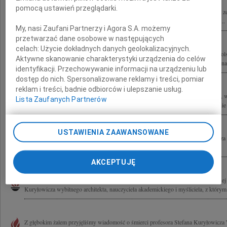
pomocą ustawień przeglądarki.
"Ona przychodzi chytrze Bez ostrzeżeń i gróźb. Krzyczy pękniętą liną, Kamieniem z
wysokie, co im z Wami walczyć każe? Ryzyko, śmierć, te są zawsze tutaj w parze....
My, nasi Zaufani Partnerzy i Agora S.A. możemy
przetwarzać dane osobowe w następujących
celach:
Użycie dokładnych danych geolokalizacyjnych.
W dniu 6 czerwca 2011 roku w Asturii, w Hiszpanii zginął tragicznie Jacek Syropols
Aktywne skanowanie charakterystyki urządzenia do celów
pasjonat sportu i lotnictwa, wspaniały, pełen radości życia Człowiek, bardzo przez na
identyfikacji. Przechowywanie informacji na urządzeniu lub
dostęp do nich. Spersonalizowane reklamy i treści, pomiar
reklam i treści, badnie odbiorców i ulepszanie usług.
Z wielkim żalem przyjęliśmy wiadomość o tragicznej śmierci wybitnego architekta, w
Lista Zaufanych Partnerów
Konkursu Polski Cement w Architekturze prof. arch. Stefana Kuryłowicza Rodzinie 
USTAWIENIA ZAAWANSOWANE
Z głębokim żalem i w poczuciu ogromnej straty żegnamy prof. Stefana Kuryłowicza
Deweloperskich
AKCEPTUJĘ
Z ogromnym smutkiem przyjęliśmy tragiczną wiadomość o nagłej i niespodziewanej 
Kuryłowicza wybitnego architekta, nauczyciela akademickiego i myśliciela, z którym.
Z głębokim żalem przyjęliśmy wiadomość o śmierci profesora Stefana Kuryłowicza 