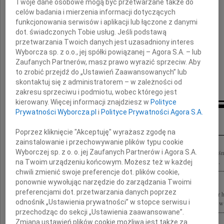
Twoje dane osobowe mogą być przetwarzane także do
celów badania i mierzenia informacji dotyczących
składamy
funkcjonowania serwisów i aplikacji lub łączone z danymi
wyrazy głębokiego współczucia
dot. świadczonych Tobie usług. Jeśli podstawą
przetwarzania Twoich danych jest uzasadniony interes
Wyborcza sp. z o.o., jej spółki powiązanej – Agora S.A. – lub
Marek Tryzybowicz
Zaufanych Partnerów, masz prawo wyrazić sprzeciw. Aby
to zrobić przejdź do „Ustawień Zaawansowanych” lub
z zespołem BOSE INTERNATIONAL
skontaktuj się z administratorem – w zależności od
zakresu sprzeciwu i podmiotu, wobec którego jest
kierowany. Więcej informacji znajdziesz w
Polityce
Prywatności Wyborcza.pl
i
Polityce Prywatności Agora S.A.
Inne kondolencje
Poprzez kliknięcie "Akceptuję" wyrażasz zgodę na
zainstalowanie i przechowywanie plików typu cookie
Wyborczej sp. z o. o. jej Zaufanych Partnerów i Agora S.A.
Z wielkim żalem i poczuciem ogromnej straty przyjęliśmy wiadomość o tragicznej śmie
Kuryłowicza oraz mgr. inż. arch. Jacka Syropolskiego Rodzinie i Bliskim wyrazy...
na Twoim urządzeniu końcowym. Możesz też w każdej
chwili zmienić swoje preferencje dot. plików cookie,
ponownie wywołując narzędzie do zarządzania Twoimi
preferencjami dot. przetwarzania danych poprzez
Z prawdziwym smutkiem przyjęliśmy wiadomość o tragicznej śmierci Profesora dr 
odnośnik „Ustawienia prywatności” w stopce serwisu i
inż. arch. Jacka Syropolskiego Wszystkie wybitne projekty na długo zapadną nam w 
przechodząc do sekcji „Ustawienia zaawansowane”.
Zmiana ustawień plików cookie możliwa jest także za