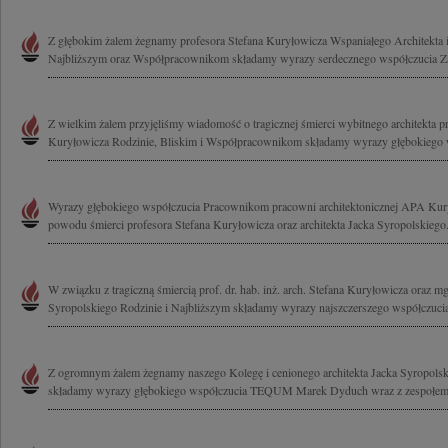
Z głębokim żalem żegnamy profesora Stefana Kuryłowicza Wspaniałego Architekta i
Najbliższym oraz Współpracownikom składamy wyrazy serdecznego współczucia Zar
Z wielkim żalem przyjęliśmy wiadomość o tragicznej śmierci wybitnego architekta pro
Kuryłowicza Rodzinie, Bliskim i Współpracownikom składamy wyrazy głębokiego w
Wyrazy głębokiego współczucia Pracownikom pracowni architektonicznej APA Kur
powodu śmierci profesora Stefana Kuryłowicza oraz architekta Jacka Syropolskiego.
W związku z tragiczną śmiercią prof. dr. hab. inż. arch. Stefana Kuryłowicza oraz mgr
Syropolskiego Rodzinie i Najbliższym składamy wyrazy najszczerszego współczucia
Z ogromnym żalem żegnamy naszego Kolegę i cenionego architekta Jacka Syropolsk
składamy wyrazy głębokiego współczucia TEQUM Marek Dyduch wraz z zespołe