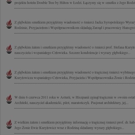
projektu hotelu Double Tree by Hilton w Łodzi. Łączymy się w smutku z Jego Rodzin
Z głębokim smutkiem przyjęliśmy wiadomość o śmierci Jacka Syropolskiego Wyraz
Rodzinie, Przyjaciołom i Współpracownikom składają Zarząd i pracownicy Hansgroh
Z głębokim żalem i smutkiem przyjęliśmy wiadomość o śmierci prof. Stefana Kuryło
nauczyciela i wspaniałego Człowieka. Szczere kondolencje i wyrazy głębokiego...
Z głębokim żalem i smutkiem przyjęliśmy wiadomość o tragicznej śmierci wybitnego 
Kuryłowicza wspaniałego Człowieka, Przyjaciela i Współpracownika Żonie i Rodzini
W dniu 6 czerwca 2011 roku w Asturii, w Hiszpanii zginął tragicznie w swoim osta
Architekt, nauczyciel akademicki, pilot, maratończyk. Pasjonat architektury, jej...
Z wielkim żalem i smutkiem przyjęliśmy informację o tragicznej śmierci prof. dr. ha
Jego Żonie Ewie Kuryłowicz wraz z Rodziną składamy wyrazy głębokiego...