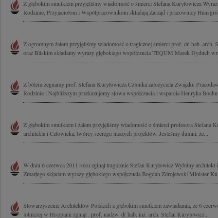
Z głębokim smutkiem przyjęliśmy wiadomość o śmierci Stefana Kuryłowicza Wyraz
Rodzinie, Przyjaciołom i Współpracownikom składają Zarząd i pracownicy Hansgroh
Z ogromnym żalem przyjęliśmy wiadomość o tragicznej śmierci prof. dr. hab. arch. 
oraz Bliskim składamy wyrazy głębokiego współczucia TEQUM Marek Dyduch wra
Z bólem żegnamy prof. Stefana Kuryłowicza Członka założyciela Związku Pracodaw
Rodzinie i Najbliższym przekazujemy słowa współczucia i wsparcia Henryka Bochnia
Z głębokim smutkiem i żalem przyjęliśmy wiadomość o śmierci profesora Stefana 
architekta i Człowieka, twórcy szeregu naszych projektów. Jesteśmy dumni, że...
W dniu 6 czerwca 2011 roku zginął tragicznie Stefan Kuryłowicz Wybitny architekt
Zmarłego składam wyrazy głębokiego współczucia Bogdan Zdrojewski Minister Kult
Stowarzyszenie Architektów Polskich z głębokim smutkiem zawiadamia, że 6 czerwc
lotniczej w Hiszpanii zginął . prof. nadzw. dr hab. inż. arch. Stefan Kuryłowicz...