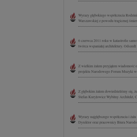
Wyrazy głębokiego współczucia Rodzini
Warszawskiej z powodu tragicznej śmierci 
6 czerwca 2011 roku w katastrofie samol
twórca wspaniałej architektury. Odszedł na
Z wielkim żalem przyjąłem wiadomość o 
projektu Narodowego Forum Muzyki we 
Z głębokim żalem dowiedzieliśmy się, że 
Stefan Kuryłowicz Wybitny Architekt, C
Wyrazy najgłębszego współczucia i żalu 
Dyrektor oraz pracownicy Biura Naro