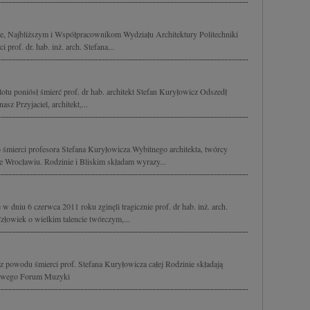
e, Najbliższym i Współpracownikom Wydziału Architektury Politechniki
prof. dr. hab. inż. arch. Stefana...
otu poniósł śmierć prof. dr hab. architekt Stefan Kuryłowicz Odszedł
sz Przyjaciel, architekt,...
śmierci profesora Stefana Kuryłowicza Wybitnego architekta, twórcy
Wrocławiu. Rodzinie i Bliskim składam wyrazy...
w dniu 6 czerwca 2011 roku zginęli tragicznie prof. dr hab. inż. arch.
złowiek o wielkim talencie twórczym,...
z powodu śmierci prof. Stefana Kuryłowicza całej Rodzinie składają
dowego Forum Muzyki