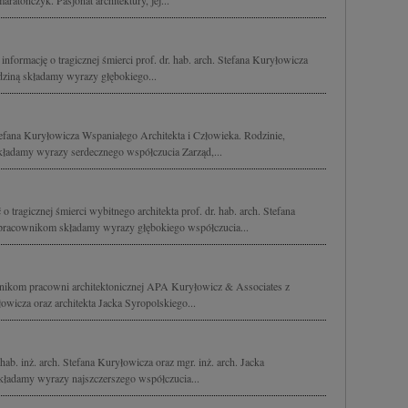
aratończyk. Pasjonat architektury, jej...
nformację o tragicznej śmierci prof. dr. hab. arch. Stefana Kuryłowicza
ziną składamy wyrazy głębokiego...
fana Kuryłowicza Wspaniałego Architekta i Człowieka. Rodzinie,
ładamy wyrazy serdecznego współczucia Zarząd,...
tragicznej śmierci wybitnego architekta prof. dr. hab. arch. Stefana
pracownikom składamy wyrazy głębokiego współczucia...
nikom pracowni architektonicznej APA Kuryłowicz & Associates z
wicza oraz architekta Jacka Syropolskiego...
hab. inż. arch. Stefana Kuryłowicza oraz mgr. inż. arch. Jacka
kładamy wyrazy najszczerszego współczucia...