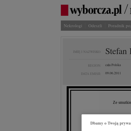
Nekrologi
Odeszli
Poradnik p
Stefan
IMIĘ I NAZWISKO:
cała Polska
REGION:
09.06.2011
DATA EMISJI:
Ze smutkie
Dbamy o Twoją prywa