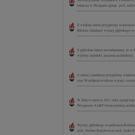
lotniczej w Hiszpanii zginął . prof. nadz
Z wielkim żalem przyjęliśmy wiadomość o
Bliskim składamy wyrazy głębokiego ws
Z głębokim żalem zawiadamiamy, że w dni
wybitny architekt, pasjonat architektu
Z żalem i smutkiem przyjęliśmy wiadomo
oraz Współpracownikom wyrazy szczereg
W dniu 6 czerwca 2011 roku zginął tragic
Wiceprezes SARP Świat polskiej architek
Wyrazy głębokiego współczucia Rodzino
arch. Stefana Kuryłowicza arch. Jacka Sy