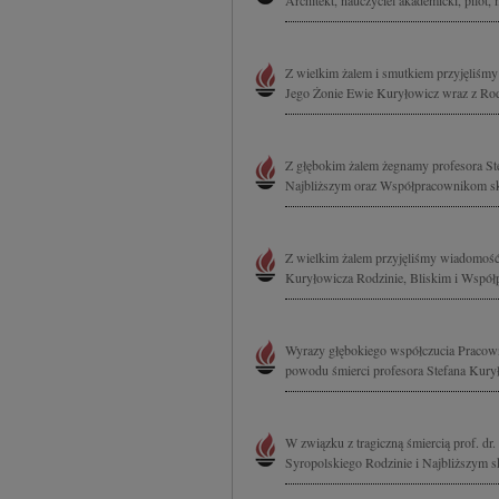
Architekt, nauczyciel akademicki, pilot, m
Z wielkim żalem i smutkiem przyjęliśmy i
Jego Żonie Ewie Kuryłowicz wraz z Rod
Z głębokim żalem żegnamy profesora Ste
Najbliższym oraz Współpracownikom sk
Z wielkim żalem przyjęliśmy wiadomość o 
Kuryłowicza Rodzinie, Bliskim i Współ
Wyrazy głębokiego współczucia Pracow
powodu śmierci profesora Stefana Kuryło
W związku z tragiczną śmiercią prof. dr. 
Syropolskiego Rodzinie i Najbliższym s