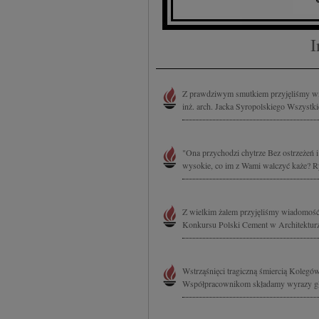
treści, badnie odbiorcó
I
Z prawdziwym smutkiem przyjęliśmy wia
inż. arch. Jacka Syropolskiego Wszystk
"Ona przychodzi chytrze Bez ostrzeżeń 
wysokie, co im z Wami walczyć każe? Ryz
Z wielkim żalem przyjęliśmy wiadomość o
Konkursu Polski Cement w Architekturze
Wstrząśnięci tragiczną śmiercią Kolegó
Współpracownikom składamy wyrazy głę