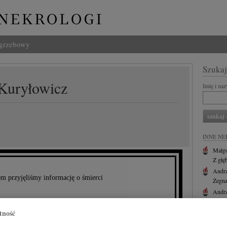
ogrzebowy
Szukaj
 Kuryłowicz
Imię i na
INNE NE
Małgo
Z głę
Andr
m przyjęliśmy informację o śmierci
Żegna
Andr
Z głę
profesora
tność
Andr
Z ogr