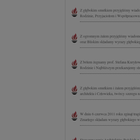
Z głębokim smutkiem przyjęliśmy wiado
Rodzinie, Przyjaciołom i Współpracowni
Z ogromnym żalem przyjęliśmy wiadomość
oraz Bliskim składamy wyrazy głębok
Z bólem żegnamy prof. Stefana Kuryłow
Rodzinie i Najbliższym przekazujemy sł
Z głębokim smutkiem i żalem przyjęliś
architekta i Człowieka, twórcy szeregu 
W dniu 6 czerwca 2011 roku zginął trag
Zmarłego składam wyrazy głębokiego ws
Stowarzyszenie Architektów Polskich z 