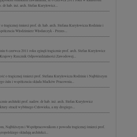
w. dr hab. inż. arch. Stefan Kuryłowicz...
 tragicznej śmierci prof. dr. hab. arch. Stefana Kuryłowicza Rodzinie i
półczucia Włodzimierz Włodarczyk - Prezes...
u 6 czerwca 2011 roku zginęli tragicznie prof. arch. Stefan Kuryłowicz
ry, Krajowy Rzecznik Odpowiedzialności Zawodowej...
ść o tragicznej śmierci prof. Stefana Kuryłowicza Rodzinie i Najbliższym
o żalu i współczucia składa Maćków Pracownia...
znie architekt prof. nadzw. dr hab. inż. arch. Stefan Kuryłowicz
tury stracił wybitnego Człowieka, a my drogiego...
m, Najbliższym i Współpracownikom z powodu tragicznej śmierci prof.
ropolskiego składają architekci...