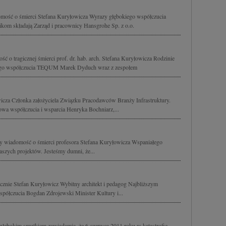
mość o śmierci Stefana Kuryłowicza Wyrazy głębokiego współczucia
kom składają Zarząd i pracownicy Hansgrohe Sp. z o.o.
 o tragicznej śmierci prof. dr. hab. arch. Stefana Kuryłowicza Rodzinie
iego współczucia TEQUM Marek Dyduch wraz z zespołem
icza Członka założyciela Związku Pracodawców Branży Infrastruktury.
owa współczucia i wsparcia Henryka Bochniarz,...
my wiadomość o śmierci profesora Stefana Kuryłowicza Wspaniałego
naszych projektów. Jesteśmy dumni, że...
icznie Stefan Kuryłowicz Wybitny architekt i pedagog Najbliższym
półczucia Bogdan Zdrojewski Minister Kultury i...
głębokim smutkiem zawiadamia, że 6 czerwca 2011 roku w katastrofie