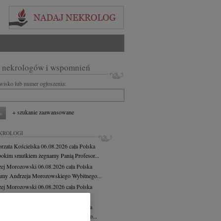
 nekrologów i wspomnień
zwisko lub numer ogłoszenia:
+ szukanie zaawansowane
KROLOGI
rzata Kościelska
06.08.2026
cała Polska
bokim smutkiem żegnamy Panią Profesor...
zej Morozowski
06.08.2026
cała Polska
my Andrzeja Morozowskiego Wybitnego...
zej Morozowski
06.08.2026
cała Polska
bokim żalem żegnamy Andrzeja...
zej Morozowski
06.08.2026
cała Polska
omnym żalem przyjęliśmy wiadomość o...