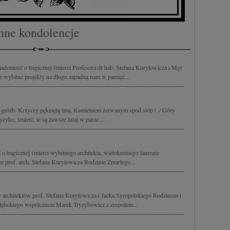
w i ulepszanie usług.
Lista Zaufanych Partnerów
nne kondolencje
domość o tragicznej śmierci Profesora dr hab. Stefana Kuryłowicza i Mgr
ie wybitne projekty na długo zapadną nam w pamięć...
i gróźb. Krzyczy pękniętą liną, Kamieniem zerwanym spod stóp / ./ Góry
yko, śmierć, te są zawsze tutaj w parze....
 tragicznej śmierci wybitnego architekta, wielokrotnego laureata
 prof. arch. Stefana Kuryłowicza Rodzinie Zmarłego...
w architektów prof. Stefana Kuryłowicza i Jacka Syropolskiego Rodzinom i
bokiego współczucia Marek Tryzybowicz z zespołem...