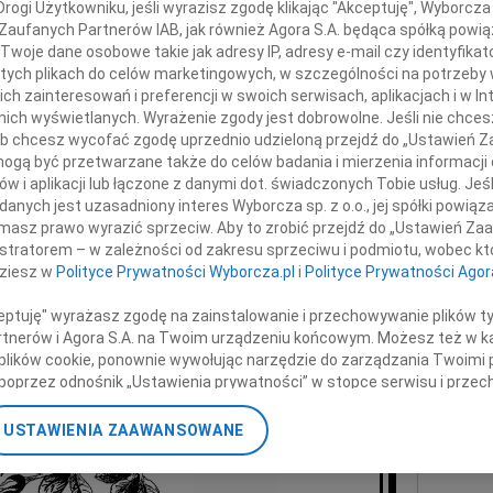
ogi Użytkowniku, jeśli wyrazisz zgodę klikając "Akceptuję", Wyborcza sp
Eugen
ana Kuryłowicza
 Zaufanych Partnerów IAB, jak również Agora S.A. będąca spółką powi
Z głę
Twoje dane osobowe takie jak adresy IP, adresy e-mail czy identyfikato
+ wię
 tych plikach do celów marketingowych, w szczególności na potrzeby 
NAJNOWS
 zainteresowań i preferencji w swoich serwisach, aplikacjach i w Int
zinie i Najbliższym
w nich wyświetlanych. Wyrażenie zgody jest dobrowolne. Jeśli nie chce
Eugen
 lub chcesz wycofać zgodę uprzednio udzieloną przejdź do „Ustawień
06.0
gą być przetwarzane także do celów badania i mierzenia informacji
Hube
składamy
w i aplikacji lub łączone z danymi dot. świadczonych Tobie usług. Jeś
Lucyn
nych jest uzasadniony interes Wyborcza sp. z o.o., jej spółki powiąza
Małgo
masz prawo wyrazić sprzeciw. Aby to zrobić przejdź do „Ustawień Z
azy głębokiego współczucia
06.0
istratorem – w zależności od zakresu sprzeciwu i podmiotu, wobec któ
Małgo
dziesz w
Polityce Prywatności Wyborcza.pl
i
Polityce Prywatności Agor
Zarząd i pracownicy
06.0
06.0
ceptuję" wyrażasz zgodę na zainstalowanie i przechowywanie plików t
I-Gerling i HDI Asekuracja
Partnerów i Agora S.A. na Twoim urządzeniu końcowym. Możesz też w ka
Grzeg
 plików cookie, ponownie wywołując narzędzie do zarządzania Twoimi 
+ wię
poprzez odnośnik „Ustawienia prywatności” w stopce serwisu i przec
ane”. Zmiana ustawień plików cookie możliwa jest także za pomocą u
USTAWIENIA ZAAWANSOWANE
nerzy i Agora S.A. możemy przetwarzać dane osobowe w następującyc
okalizacyjnych. Aktywne skanowanie charakterystyki urządzenia do ce
cji na urządzeniu lub dostęp do nich. Spersonalizowane reklamy i tre