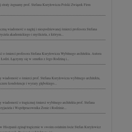
 straty żegnamy prof. Stefana Kuryłowicza Polski Związek Firm
zną wiadomość o nagłej i niespodziewanej śmierci profesora Stefana
ciela akademickiego i myśliciela, z którym...
 o śmierci profesora Stefana Kuryłowicza Wybitnego architekta. Autora
 Łodzi. Łączymy się w smutku z Jego Rodziną i...
y wiadomość o śmierci prof. Stefana Kuryłowicza wybitnego architekta,
czere kondolencje i wyrazy głębokiego...
 wiadomość o tragicznej śmierci wybitnego architekta prof. Stefana
yjaciela i Współpracownika Żonie i Rodzinie...
w Hiszpanii zginął tragicznie w swoim ostatnim locie Stefan Kuryłowicz