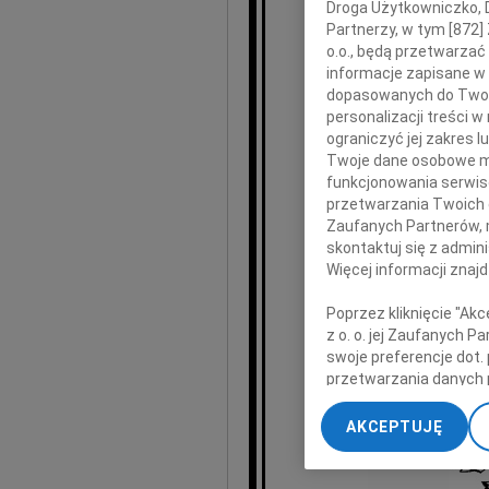
Droga Użytkowniczko, Dr
Stef
Partnerzy, w tym [
872
]
o.o., będą przetwarzać 
informacje zapisane w
dopasowanych do Twoich
Rod
personalizacji treści 
ograniczyć jej zakres
Twoje dane osobowe mo
funkcjonowania serwisó
przetwarzania Twoich da
Zaufanych Partnerów, 
wyr
skontaktuj się z admin
Więcej informacji znaj
Poprzez kliknięcie "Ak
HD
z o. o. jej Zaufanych 
swoje preferencje dot.
przetwarzania danych 
„Ustawienia zaawansow
AKCEPTUJĘ
My, nasi Zaufani Part
dokładnych danych geol
Przechowywanie informa