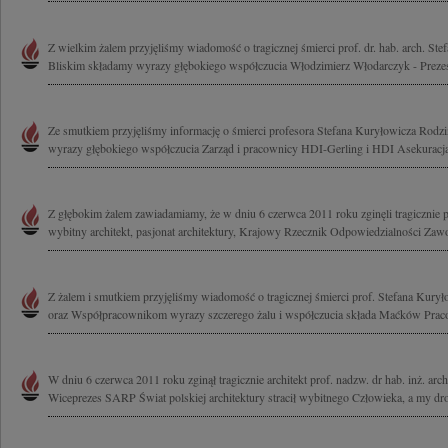
Z wielkim żalem przyjęliśmy wiadomość o tragicznej śmierci prof. dr. hab. arch. Ste
Bliskim składamy wyrazy głębokiego współczucia Włodzimierz Włodarczyk - Prezes
Ze smutkiem przyjęliśmy informację o śmierci profesora Stefana Kuryłowicza Rodzi
wyrazy głębokiego współczucia Zarząd i pracownicy HDI-Gerling i HDI Asekuracj
Z głębokim żalem zawiadamiamy, że w dniu 6 czerwca 2011 roku zginęli tragicznie p
wybitny architekt, pasjonat architektury, Krajowy Rzecznik Odpowiedzialności Zaw
Z żalem i smutkiem przyjęliśmy wiadomość o tragicznej śmierci prof. Stefana Kurył
oraz Współpracownikom wyrazy szczerego żalu i współczucia składa Maćków Praco
W dniu 6 czerwca 2011 roku zginął tragicznie architekt prof. nadzw. dr hab. inż. arc
Wiceprezes SARP Świat polskiej architektury stracił wybitnego Człowieka, a my dro