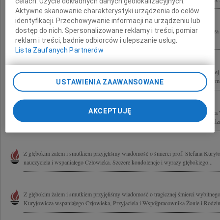
celach:
Użycie dokładnych danych geolokalizacyjnych.
Aktywne skanowanie charakterystyki urządzenia do celów
identyfikacji. Przechowywanie informacji na urządzeniu lub
dostęp do nich. Spersonalizowane reklamy i treści, pomiar
Z głębokim żalem i w poczuciu ogromnej straty żegnamy prof. Stefana Kuryłowicza
Deweloperskich
reklam i treści, badnie odbiorców i ulepszanie usług.
Lista Zaufanych Partnerów
Z ogromnym smutkiem przyjęliśmy tragiczną wiadomość o nagłej i niespodziewanej 
Kuryłowicza wybitnego architekta, nauczyciela akademickiego i myśliciela, z którym.
USTAWIENIA ZAAWANSOWANE
AKCEPTUJĘ
Z głębokim żalem przyjęliśmy wiadomość o śmierci profesora Stefana Kuryłowicza 
projektu hotelu Double Tree by Hilton w Łodzi. Łączymy się w smutku z Jego Rodzin
Z głębokim żalem i smutkiem przyjęliśmy wiadomość o śmierci prof. Stefana Kuryło
nauczyciela i wspaniałego Człowieka. Szczere kondolencje i wyrazy głębokiego...
Z głębokim żalem i smutkiem przyjęliśmy wiadomość o tragicznej śmierci wybitnego 
Kuryłowicza wspaniałego Człowieka, Przyjaciela i Współpracownika Żonie i Rodzini