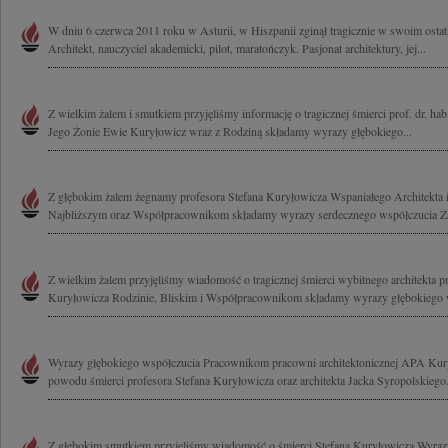
W dniu 6 czerwca 2011 roku w Asturii, w Hiszpanii zginął tragicznie w swoim osta
Architekt, nauczyciel akademicki, pilot, maratończyk. Pasjonat architektury, jej...
Z wielkim żalem i smutkiem przyjęliśmy informację o tragicznej śmierci prof. dr. ha
Jego Żonie Ewie Kuryłowicz wraz z Rodziną składamy wyrazy głębokiego...
Z głębokim żalem żegnamy profesora Stefana Kuryłowicza Wspaniałego Architekta i
Najbliższym oraz Współpracownikom składamy wyrazy serdecznego współczucia Zar
Z wielkim żalem przyjęliśmy wiadomość o tragicznej śmierci wybitnego architekta pro
Kuryłowicza Rodzinie, Bliskim i Współpracownikom składamy wyrazy głębokiego w
Wyrazy głębokiego współczucia Pracownikom pracowni architektonicznej APA Kur
powodu śmierci profesora Stefana Kuryłowicza oraz architekta Jacka Syropolskiego.
Z głębokim smutkiem przyjęliśmy wiadomość o śmierci Stefana Kuryłowicza Wyraz