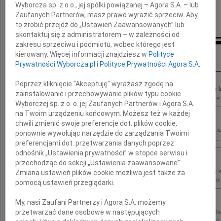
Wyborcza sp. z o.o., jej spółki powiązanej – Agora S.A. – lub
Zaufanych Partnerów, masz prawo wyrazić sprzeciw. Aby
członkowie Rady Dyrektorów Grupy ITI
to zrobić przejdź do „Ustawień Zaawansowanych” lub
skontaktuj się z administratorem – w zależności od
zakresu sprzeciwu i podmiotu, wobec którego jest
Inne kondolencje
kierowany. Więcej informacji znajdziesz w
Polityce
Prywatności Wyborcza.pl
i
Polityce Prywatności Agora S.A.
Poprzez kliknięcie "Akceptuję" wyrażasz zgodę na
Z prawdziwym smutkiem przyjęliśmy wiadomość o tragicznej śmierci Profesora dr 
zainstalowanie i przechowywanie plików typu cookie
inż. arch. Jacka Syropolskiego Wszystkie wybitne projekty na długo zapadną nam w 
Wyborczej sp. z o. o. jej Zaufanych Partnerów i Agora S.A.
na Twoim urządzeniu końcowym. Możesz też w każdej
chwili zmienić swoje preferencje dot. plików cookie,
"Ona przychodzi chytrze Bez ostrzeżeń i gróźb. Krzyczy pękniętą liną, Kamieniem z
ponownie wywołując narzędzie do zarządzania Twoimi
wysokie, co im z Wami walczyć każe? Ryzyko, śmierć, te są zawsze tutaj w parze....
preferencjami dot. przetwarzania danych poprzez
odnośnik „Ustawienia prywatności” w stopce serwisu i
przechodząc do sekcji „Ustawienia zaawansowane”.
Z wielkim żalem przyjęliśmy wiadomość o tragicznej śmierci wybitnego architekta, w
Zmiana ustawień plików cookie możliwa jest także za
Konkursu Polski Cement w Architekturze prof. arch. Stefana Kuryłowicza Rodzinie 
pomocą ustawień przeglądarki.
My, nasi Zaufani Partnerzy i Agora S.A. możemy
Wstrząśnięci tragiczną śmiercią Kolegów architektów prof. Stefana Kuryłowicza i 
przetwarzać dane osobowe w następujących
Współpracownikom składamy wyrazy głębokiego współczucia Marek Tryzybowicz z