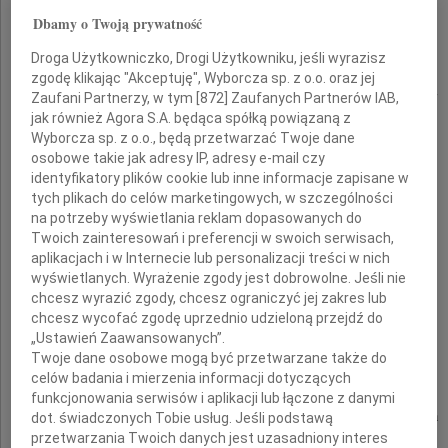
Dbamy o Twoją prywatność
prof. dr. hab. inż. arch.
Droga Użytkowniczko, Drogi Użytkowniku, jeśli wyrazisz
zgodę klikając "Akceptuję", Wyborcza sp. z o.o. oraz jej
Stefana Kuryłowicza
Zaufani Partnerzy, w tym [
872
] Zaufanych Partnerów IAB,
jak również Agora S.A. będąca spółką powiązaną z
Wyborcza sp. z o.o., będą przetwarzać Twoje dane
osobowe takie jak adresy IP, adresy e-mail czy
oraz
identyfikatory plików cookie lub inne informacje zapisane w
tych plikach do celów marketingowych, w szczególności
mgr. inż. arch.
na potrzeby wyświetlania reklam dopasowanych do
Twoich zainteresowań i preferencji w swoich serwisach,
Jacka Syropolskiego
aplikacjach i w Internecie lub personalizacji treści w nich
wyświetlanych. Wyrażenie zgody jest dobrowolne. Jeśli nie
chcesz wyrazić zgody, chcesz ograniczyć jej zakres lub
chcesz wycofać zgodę uprzednio udzieloną przejdź do
„Ustawień Zaawansowanych”.
Rodzinie i Najbliższym
Twoje dane osobowe mogą być przetwarzane także do
celów badania i mierzenia informacji dotyczących
funkcjonowania serwisów i aplikacji lub łączone z danymi
składamy wyrazy najszczerszego współczucia
dot. świadczonych Tobie usług. Jeśli podstawą
przetwarzania Twoich danych jest uzasadniony interes