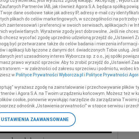
ogi Użytkowniku, jeśli wyrazisz zgodę klikając "Akceptuję", Wyborcza sp
07.0
 Zaufanych Partnerów IAB, jak również Agora S.A. będąca spółką powi
Monic
Twoje dane osobowe takie jak adresy IP, adresy e-mail czy identyfikato
+ wię
 tych plikach do celów marketingowych, w szczególności na potrzeby 
of. dr. hab. arch.
 zainteresowań i preferencji w swoich serwisach, aplikacjach i w Int
NAJNOWS
w nich wyświetlanych. Wyrażenie zgody jest dobrowolne. Jeśli nie chce
07.0
ana Kuryłowicza
 lub chcesz wycofać zgodę uprzednio udzieloną przejdź do „Ustawień
07.0
gą być przetwarzane także do celów badania i mierzenia informacji
Jacek
w i aplikacji lub łączone z danymi dot. świadczonych Tobie usług. Jeś
Małgo
nych jest uzasadniony interes Wyborcza sp. z o.o., jej spółki powiąza
dzinie oraz Bliskim
Marek
masz prawo wyrazić sprzeciw. Aby to zrobić przejdź do „Ustawień Z
Jerzy
istratorem – w zależności od zakresu sprzeciwu i podmiotu, wobec któ
dziesz w
Polityce Prywatności Wyborcza.pl
i
Polityce Prywatności Agor
Asia
składamy
07.0
ceptuję" wyrażasz zgodę na zainstalowanie i przechowywanie plików t
Eugen
azy głębokiego współczucia
Partnerów i Agora S.A. na Twoim urządzeniu końcowym. Możesz też w ka
Kryst
 plików cookie, ponownie wywołując narzędzie do zarządzania Twoimi 
+ wię
poprzez odnośnik „Ustawienia prywatności” w stopce serwisu i przec
TEQUM
ane”. Zmiana ustawień plików cookie możliwa jest także za pomocą u
rek Dyduch wraz z zespołem
USTAWIENIA ZAAWANSOWANE
nerzy i Agora S.A. możemy przetwarzać dane osobowe w następującyc
okalizacyjnych. Aktywne skanowanie charakterystyki urządzenia do ce
cji na urządzeniu lub dostęp do nich. Spersonalizowane reklamy i tre