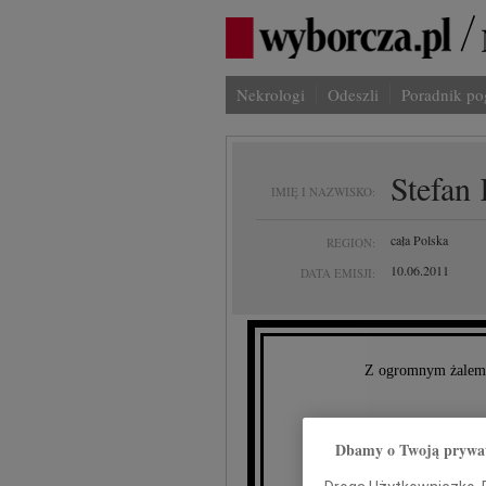
Nekrologi
Odeszli
Poradnik p
Stefan
IMIĘ I NAZWISKO:
cała Polska
REGION:
10.06.2011
DATA EMISJI:
Z ogromnym żalem p
Dbamy o Twoją prywa