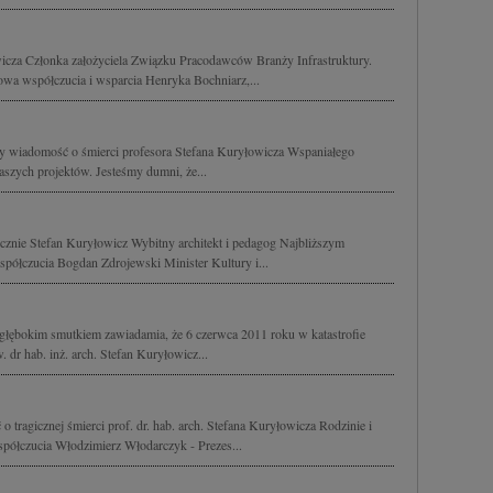
icza Członka założyciela Związku Pracodawców Branży Infrastruktury.
owa współczucia i wsparcia Henryka Bochniarz,...
my wiadomość o śmierci profesora Stefana Kuryłowicza Wspaniałego
naszych projektów. Jesteśmy dumni, że...
icznie Stefan Kuryłowicz Wybitny architekt i pedagog Najbliższym
półczucia Bogdan Zdrojewski Minister Kultury i...
głębokim smutkiem zawiadamia, że 6 czerwca 2011 roku w katastrofie
w. dr hab. inż. arch. Stefan Kuryłowicz...
 tragicznej śmierci prof. dr. hab. arch. Stefana Kuryłowicza Rodzinie i
półczucia Włodzimierz Włodarczyk - Prezes...