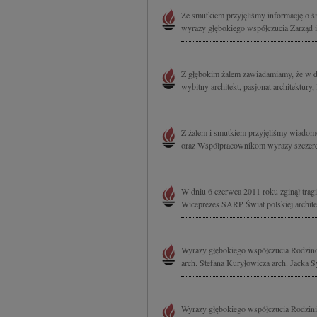
Ze smutkiem przyjęliśmy informację o ś
wyrazy głębokiego współczucia Zarząd 
Z głębokim żalem zawiadamiamy, że w dni
wybitny architekt, pasjonat architektu
Z żalem i smutkiem przyjęliśmy wiadomo
oraz Współpracownikom wyrazy szczereg
W dniu 6 czerwca 2011 roku zginął tragic
Wiceprezes SARP Świat polskiej architek
Wyrazy głębokiego współczucia Rodzino
arch. Stefana Kuryłowicza arch. Jacka Sy
Wyrazy głębokiego współczucia Rodzini