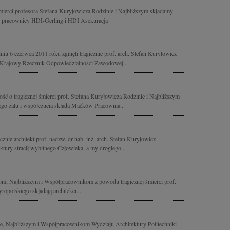
mierci profesora Stefana Kuryłowicza Rodzinie i Najbliższym składamy
i pracownicy HDI-Gerling i HDI Asekuracja
u 6 czerwca 2011 roku zginęli tragicznie prof. arch. Stefan Kuryłowicz
ry, Krajowy Rzecznik Odpowiedzialności Zawodowej...
ść o tragicznej śmierci prof. Stefana Kuryłowicza Rodzinie i Najbliższym
o żalu i współczucia składa Maćków Pracownia...
znie architekt prof. nadzw. dr hab. inż. arch. Stefan Kuryłowicz
tury stracił wybitnego Człowieka, a my drogiego...
m, Najbliższym i Współpracownikom z powodu tragicznej śmierci prof.
ropolskiego składają architekci...
e, Najbliższym i Współpracownikom Wydziału Architektury Politechniki