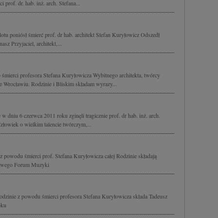
prof. dr. hab. inż. arch. Stefana...
otu poniósł śmierć prof. dr hab. architekt Stefan Kuryłowicz Odszedł
sz Przyjaciel, architekt,...
śmierci profesora Stefana Kuryłowicza Wybitnego architekta, twórcy
Wrocławiu. Rodzinie i Bliskim składam wyrazy...
w dniu 6 czerwca 2011 roku zginęli tragicznie prof. dr hab. inż. arch.
złowiek o wielkim talencie twórczym,...
z powodu śmierci prof. Stefana Kuryłowicza całej Rodzinie składają
dowego Forum Muzyki
odzinie z powodu śmierci profesora Stefana Kuryłowicza składa Tadeusz
oku