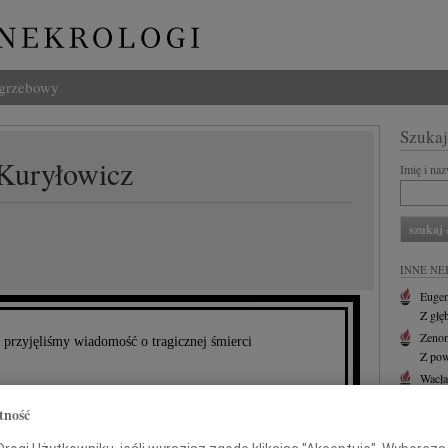
ogrzebowy
Szukaj
 Kuryłowicz
Imię i na
INNE NE
Eugen
Z głę
Zenon
rzyjęliśmy wiadomość o tragicznej śmierci
Z pow
Wacł
Z głę
tność
Andr
Z głę