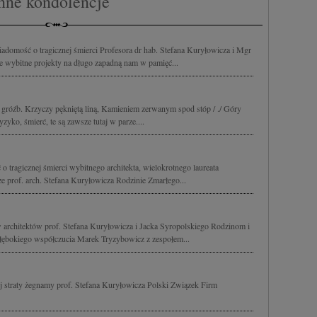
nne kondolencje
w i ulepszanie usług.
Lista Zaufanych Partnerów
domość o tragicznej śmierci Profesora dr hab. Stefana Kuryłowicza i Mgr
ie wybitne projekty na długo zapadną nam w pamięć...
i gróźb. Krzyczy pękniętą liną, Kamieniem zerwanym spod stóp / ./ Góry
yko, śmierć, te są zawsze tutaj w parze....
 tragicznej śmierci wybitnego architekta, wielokrotnego laureata
 prof. arch. Stefana Kuryłowicza Rodzinie Zmarłego...
w architektów prof. Stefana Kuryłowicza i Jacka Syropolskiego Rodzinom i
bokiego współczucia Marek Tryzybowicz z zespołem...
 straty żegnamy prof. Stefana Kuryłowicza Polski Związek Firm