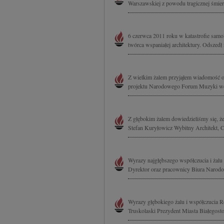
Warszawskiej z powodu tragicznej śmierci 
6 czerwca 2011 roku w katastrofie samol
twórca wspaniałej architektury. Odszedł na
Z wielkim żalem przyjąłem wiadomość o 
projektu Narodowego Forum Muzyki we 
Z głębokim żalem dowiedzieliśmy się, że 
Stefan Kuryłowicz Wybitny Architekt, C
Wyrazy najgłębszego współczucia i żalu 
Dyrektor oraz pracownicy Biura Naro
Wyrazy głębokiego żalu i współczucia R
Truskolaski Prezydent Miasta Białegost