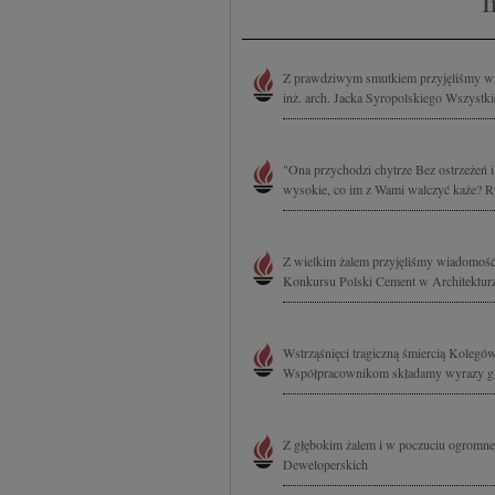
I
treści, badnie odbiorcó
Z prawdziwym smutkiem przyjęliśmy wia
inż. arch. Jacka Syropolskiego Wszystk
"Ona przychodzi chytrze Bez ostrzeżeń 
wysokie, co im z Wami walczyć każe? Ryz
Z wielkim żalem przyjęliśmy wiadomość o
Konkursu Polski Cement w Architekturze
Wstrząśnięci tragiczną śmiercią Kolegó
Współpracownikom składamy wyrazy głę
Z głębokim żalem i w poczuciu ogromnej
Deweloperskich