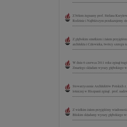
Z bólem żegnamy prof. Stefana Kuryłow
Rodzinie i Najbliższym przekazujemy sł
Z głębokim smutkiem i żalem przyjęliś
architekta i Człowieka, twórcy szeregu 
W dniu 6 czerwca 2011 roku zginął trag
Zmarłego składam wyrazy głębokiego ws
Stowarzyszenie Architektów Polskich z 
lotniczej w Hiszpanii zginął . prof. nadz
Z wielkim żalem przyjęliśmy wiadomość o
Bliskim składamy wyrazy głębokiego ws