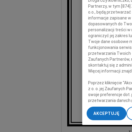
Droga Użytkowniczko, Dr
Partnerzy, w tym [
874
]
o.o., będą przetwarzać 
informacje zapisane w
pr
dopasowanych do Twoich
personalizacji treści 
Stef
ograniczyć jej zakres
Twoje dane osobowe mo
funkcjonowania serwisó
przetwarzania Twoich da
Ro
Zaufanych Partnerów, 
skontaktuj się z admin
Więcej informacji znaj
Poprzez kliknięcie "Ak
wyr
z o. o. jej Zaufanych 
swoje preferencje dot.
przetwarzania danych 
„Ustawienia zaawansow
Ma
AKCEPTUJĘ
My, nasi Zaufani Part
dokładnych danych geol
Przechowywanie informa