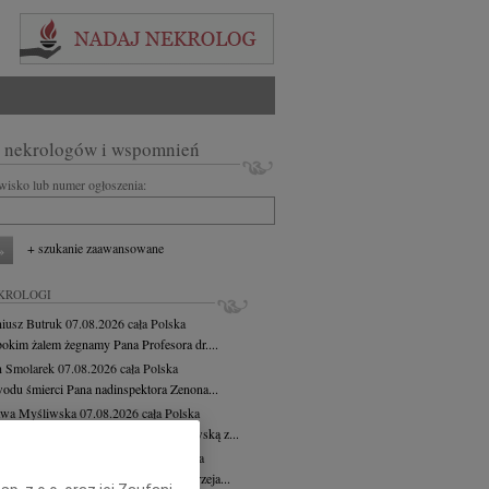
 nekrologów i wspomnień
zwisko lub numer ogłoszenia:
+ szukanie zaawansowane
KROLOGI
iusz Butruk
07.08.2026
cała Polska
bokim żalem żegnamy Pana Profesora dr....
 Smolarek
07.08.2026
cała Polska
odu śmierci Pana nadinspektora Zenona...
awa Myśliwska
07.08.2026
cała Polska
bokim żalem żegnamy Wacławę Myśliwską z...
zej Morozowski
07.08.2026
cała Polska
bokim smutkiem i żalem żegnamy Andrzeja...