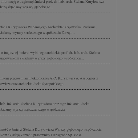
nformację o tragicznej śmierci prof. dr. hab. arch. Stefana Kuryłowicza
ziną składamy wyrazy głębokiego...
fana Kuryłowicza Wspaniałego Architekta i Człowieka. Rodzinie,
ładamy wyrazy serdecznego współczucia Zarząd,...
tragicznej śmierci wybitnego architekta prof. dr. hab. arch. Stefana
pracownikom składamy wyrazy głębokiego współczucia...
nikom pracowni architektonicznej APA Kuryłowicz & Associates z
wicza oraz architekta Jacka Syropolskiego...
hab. inż. arch. Stefana Kuryłowicza oraz mgr. inż. arch. Jacka
kładamy wyrazy najszczerszego współczucia...
mość o śmierci Stefana Kuryłowicza Wyrazy głębokiego współczucia
kom składają Zarząd i pracownicy Hansgrohe Sp. z o.o.