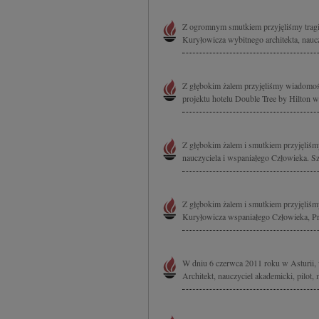
Z ogromnym smutkiem przyjęliśmy tragic
Kuryłowicza wybitnego architekta, nauczy
Z głębokim żalem przyjęliśmy wiadomość
projektu hotelu Double Tree by Hilton w
Z głębokim żalem i smutkiem przyjęliśm
nauczyciela i wspaniałego Człowieka. Sz
Z głębokim żalem i smutkiem przyjęliśmy
Kuryłowicza wspaniałego Człowieka, Prz
W dniu 6 czerwca 2011 roku w Asturii, 
Architekt, nauczyciel akademicki, pilot, m