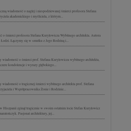
zną wiadomość o nagłej i niespodziewanej śmierci profesora Stefana
ciela akademickiego i myśliciela, z którym...
 o śmierci profesora Stefana Kuryłowicza Wybitnego architekta. Autora
 Łodzi. Łączymy się w smutku z Jego Rodziną i...
y wiadomość o śmierci prof. Stefana Kuryłowicza wybitnego architekta,
czere kondolencje i wyrazy głębokiego...
 wiadomość o tragicznej śmierci wybitnego architekta prof. Stefana
yjaciela i Współpracownika Żonie i Rodzinie...
w Hiszpanii zginął tragicznie w swoim ostatnim locie Stefan Kuryłowicz
aratończyk. Pasjonat architektury, jej...