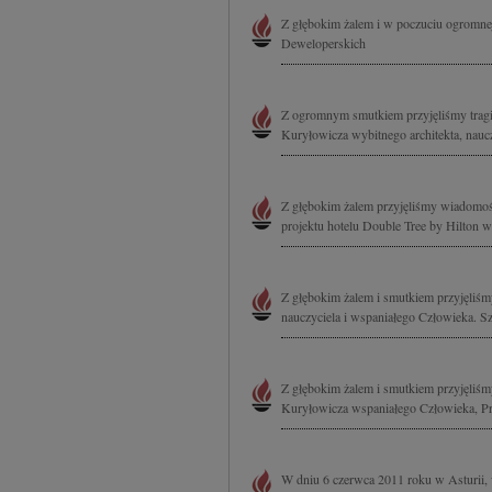
Z głębokim żalem i w poczuciu ogromnej
Deweloperskich
Z ogromnym smutkiem przyjęliśmy tragic
Kuryłowicza wybitnego architekta, nauczy
Z głębokim żalem przyjęliśmy wiadomość
projektu hotelu Double Tree by Hilton w
Z głębokim żalem i smutkiem przyjęliśm
nauczyciela i wspaniałego Człowieka. Sz
Z głębokim żalem i smutkiem przyjęliśmy
Kuryłowicza wspaniałego Człowieka, Prz
W dniu 6 czerwca 2011 roku w Asturii, 