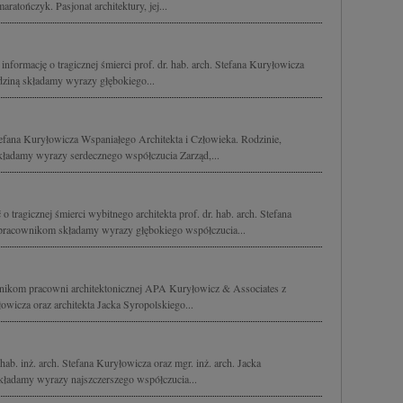
aratończyk. Pasjonat architektury, jej...
nformację o tragicznej śmierci prof. dr. hab. arch. Stefana Kuryłowicza
ziną składamy wyrazy głębokiego...
fana Kuryłowicza Wspaniałego Architekta i Człowieka. Rodzinie,
ładamy wyrazy serdecznego współczucia Zarząd,...
tragicznej śmierci wybitnego architekta prof. dr. hab. arch. Stefana
pracownikom składamy wyrazy głębokiego współczucia...
nikom pracowni architektonicznej APA Kuryłowicz & Associates z
wicza oraz architekta Jacka Syropolskiego...
hab. inż. arch. Stefana Kuryłowicza oraz mgr. inż. arch. Jacka
kładamy wyrazy najszczerszego współczucia...