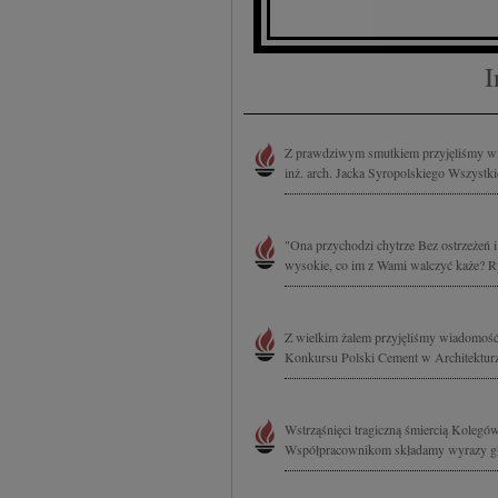
Przechowywanie informa
treści, badnie odbiorcó
I
Z prawdziwym smutkiem przyjęliśmy wia
inż. arch. Jacka Syropolskiego Wszystk
"Ona przychodzi chytrze Bez ostrzeżeń 
wysokie, co im z Wami walczyć każe? Ryz
Z wielkim żalem przyjęliśmy wiadomość o
Konkursu Polski Cement w Architekturze
Wstrząśnięci tragiczną śmiercią Kolegó
Współpracownikom składamy wyrazy głę