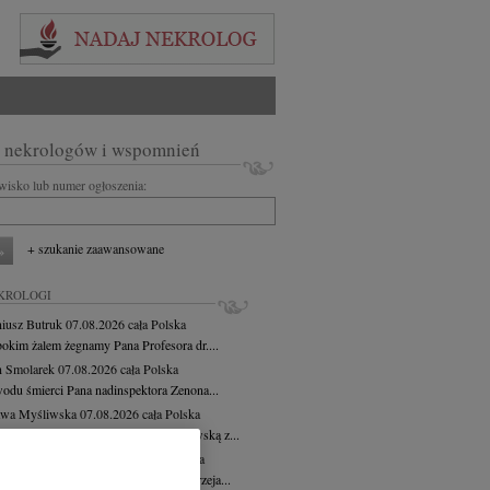
 nekrologów i wspomnień
zwisko lub numer ogłoszenia:
+ szukanie zaawansowane
KROLOGI
iusz Butruk
07.08.2026
cała Polska
bokim żalem żegnamy Pana Profesora dr....
 Smolarek
07.08.2026
cała Polska
odu śmierci Pana nadinspektora Zenona...
awa Myśliwska
07.08.2026
cała Polska
bokim żalem żegnamy Wacławę Myśliwską z...
zej Morozowski
07.08.2026
cała Polska
bokim smutkiem i żalem żegnamy Andrzeja...