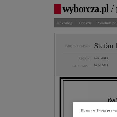
Nekrologi
Odeszli
Poradnik p
Stefan
IMIĘ I NAZWISKO:
cała Polska
REGION:
08.06.2011
DATA EMISJI:
Rod
Dbamy o Twoją prywa