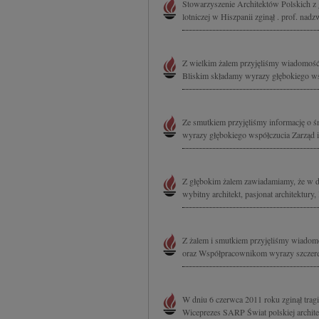
Stowarzyszenie Architektów Polskich z 
lotniczej w Hiszpanii zginął . prof. nadz
Z wielkim żalem przyjęliśmy wiadomość o
Bliskim składamy wyrazy głębokiego ws
Ze smutkiem przyjęliśmy informację o ś
wyrazy głębokiego współczucia Zarząd 
Z głębokim żalem zawiadamiamy, że w dni
wybitny architekt, pasjonat architektu
Z żalem i smutkiem przyjęliśmy wiadomo
oraz Współpracownikom wyrazy szczereg
W dniu 6 czerwca 2011 roku zginął tragic
Wiceprezes SARP Świat polskiej architek