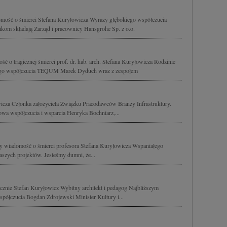
mość o śmierci Stefana Kuryłowicza Wyrazy głębokiego współczucia
kom składają Zarząd i pracownicy Hansgrohe Sp. z o.o.
 o tragicznej śmierci prof. dr. hab. arch. Stefana Kuryłowicza Rodzinie
iego współczucia TEQUM Marek Dyduch wraz z zespołem
icza Członka założyciela Związku Pracodawców Branży Infrastruktury.
owa współczucia i wsparcia Henryka Bochniarz,...
my wiadomość o śmierci profesora Stefana Kuryłowicza Wspaniałego
naszych projektów. Jesteśmy dumni, że...
icznie Stefan Kuryłowicz Wybitny architekt i pedagog Najbliższym
półczucia Bogdan Zdrojewski Minister Kultury i...