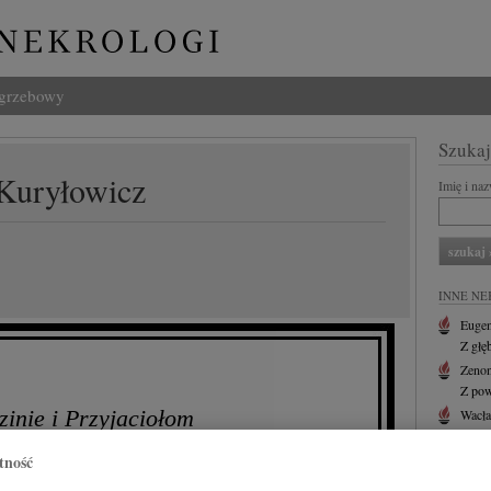
ogrzebowy
Szukaj
 Kuryłowicz
Imię i na
INNE NE
Eugen
Z głę
Zenon
Z pow
zinie i Przyjaciołom
Wacł
Z głę
tność
Andr
Z głę