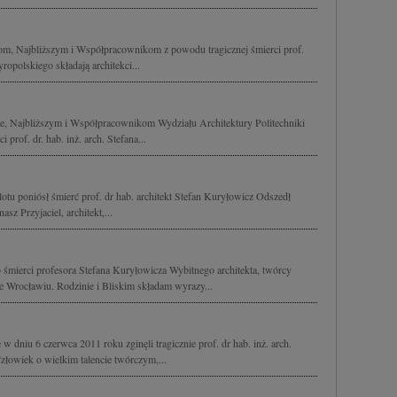
m, Najbliższym i Współpracownikom z powodu tragicznej śmierci prof.
ropolskiego składają architekci...
e, Najbliższym i Współpracownikom Wydziału Architektury Politechniki
prof. dr. hab. inż. arch. Stefana...
otu poniósł śmierć prof. dr hab. architekt Stefan Kuryłowicz Odszedł
sz Przyjaciel, architekt,...
śmierci profesora Stefana Kuryłowicza Wybitnego architekta, twórcy
Wrocławiu. Rodzinie i Bliskim składam wyrazy...
w dniu 6 czerwca 2011 roku zginęli tragicznie prof. dr hab. inż. arch.
złowiek o wielkim talencie twórczym,...