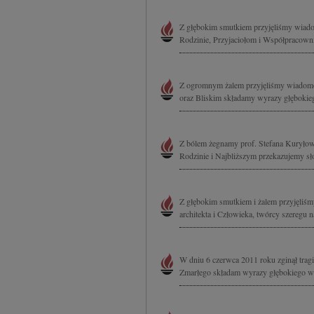
Z głębokim smutkiem przyjęliśmy wiado
Rodzinie, Przyjaciołom i Współpracowni
Z ogromnym żalem przyjęliśmy wiadomość
oraz Bliskim składamy wyrazy głębok
Z bólem żegnamy prof. Stefana Kuryłow
Rodzinie i Najbliższym przekazujemy sł
Z głębokim smutkiem i żalem przyjęliś
architekta i Człowieka, twórcy szeregu 
W dniu 6 czerwca 2011 roku zginął trag
Zmarłego składam wyrazy głębokiego ws