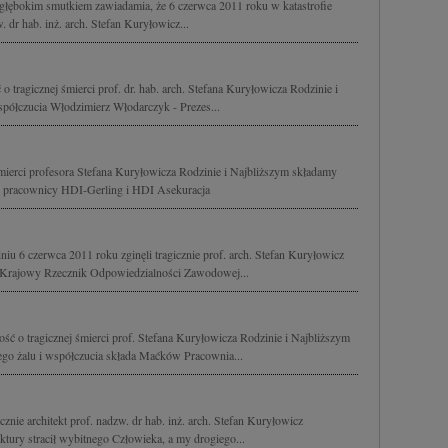
głębokim smutkiem zawiadamia, że 6 czerwca 2011 roku w katastrofie
w. dr hab. inż. arch. Stefan Kuryłowicz...
 tragicznej śmierci prof. dr. hab. arch. Stefana Kuryłowicza Rodzinie i
półczucia Włodzimierz Włodarczyk - Prezes...
mierci profesora Stefana Kuryłowicza Rodzinie i Najbliższym składamy
i pracownicy HDI-Gerling i HDI Asekuracja
u 6 czerwca 2011 roku zginęli tragicznie prof. arch. Stefan Kuryłowicz
ry, Krajowy Rzecznik Odpowiedzialności Zawodowej...
ść o tragicznej śmierci prof. Stefana Kuryłowicza Rodzinie i Najbliższym
o żalu i współczucia składa Maćków Pracownia...
znie architekt prof. nadzw. dr hab. inż. arch. Stefan Kuryłowicz
tury stracił wybitnego Człowieka, a my drogiego...