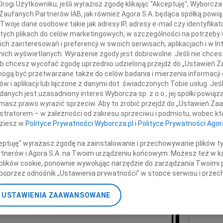
okiego współczucia z powodu śmierci
ogi Użytkowniku, jeśli wyrazisz zgodę klikając "Akceptuję", Wyborcza sp
07.0
 Zaufanych Partnerów IAB, jak również Agora S.A. będąca spółką powi
Monic
Twoje dane osobowe takie jak adresy IP, adresy e-mail czy identyfikato
+ wię
 tych plikach do celów marketingowych, w szczególności na potrzeby 
NAJNOWS
 zainteresowań i preferencji w swoich serwisach, aplikacjach i w Int
w nich wyświetlanych. Wyrażenie zgody jest dobrowolne. Jeśli nie chce
07.0
 lub chcesz wycofać zgodę uprzednio udzieloną przejdź do „Ustawień
07.0
gą być przetwarzane także do celów badania i mierzenia informacji
Jacek
w i aplikacji lub łączone z danymi dot. świadczonych Tobie usług. Jeś
Małgo
nych jest uzasadniony interes Wyborcza sp. z o.o., jej spółki powiąza
Marek
masz prawo wyrazić sprzeciw. Aby to zrobić przejdź do „Ustawień Z
Jerzy
istratorem – w zależności od zakresu sprzeciwu i podmiotu, wobec któ
Asia
ana Kuryłowicza
dziesz w
Polityce Prywatności Wyborcza.pl
i
Polityce Prywatności Agor
07.0
Eugen
ceptuję" wyrażasz zgodę na zainstalowanie i przechowywanie plików t
Partnerów i Agora S.A. na Twoim urządzeniu końcowym. Możesz też w ka
Kryst
 plików cookie, ponownie wywołując narzędzie do zarządzania Twoimi 
+ wię
składają
poprzez odnośnik „Ustawienia prywatności” w stopce serwisu i przec
ane”. Zmiana ustawień plików cookie możliwa jest także za pomocą u
USTAWIENIA ZAAWANSOWANE
nerzy i Agora S.A. możemy przetwarzać dane osobowe w następującyc
ąd i pracownicy Budimeksu SA
okalizacyjnych. Aktywne skanowanie charakterystyki urządzenia do ce