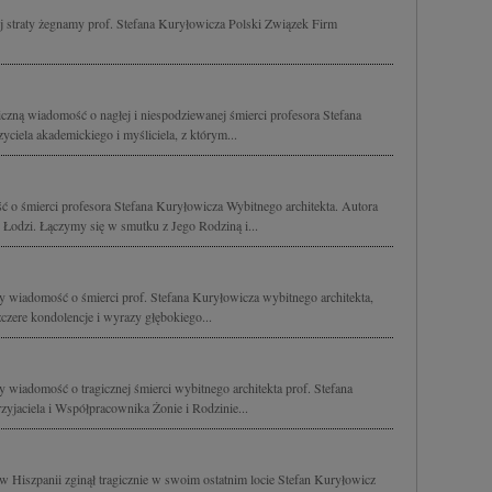
 straty żegnamy prof. Stefana Kuryłowicza Polski Związek Firm
zną wiadomość o nagłej i niespodziewanej śmierci profesora Stefana
ciela akademickiego i myśliciela, z którym...
 o śmierci profesora Stefana Kuryłowicza Wybitnego architekta. Autora
 Łodzi. Łączymy się w smutku z Jego Rodziną i...
y wiadomość o śmierci prof. Stefana Kuryłowicza wybitnego architekta,
czere kondolencje i wyrazy głębokiego...
 wiadomość o tragicznej śmierci wybitnego architekta prof. Stefana
yjaciela i Współpracownika Żonie i Rodzinie...
w Hiszpanii zginął tragicznie w swoim ostatnim locie Stefan Kuryłowicz