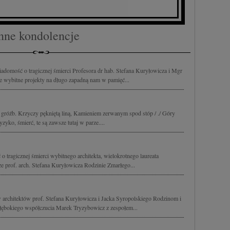
cji na urządzeniu lub dostęp do nich. Spersonalizowane reklamy i tre
w i ulepszanie usług.
Lista Zaufanych Partnerów
nne kondolencje
domość o tragicznej śmierci Profesora dr hab. Stefana Kuryłowicza i Mgr
ie wybitne projekty na długo zapadną nam w pamięć...
i gróźb. Krzyczy pękniętą liną, Kamieniem zerwanym spod stóp / ./ Góry
yko, śmierć, te są zawsze tutaj w parze....
 tragicznej śmierci wybitnego architekta, wielokrotnego laureata
 prof. arch. Stefana Kuryłowicza Rodzinie Zmarłego...
w architektów prof. Stefana Kuryłowicza i Jacka Syropolskiego Rodzinom i
bokiego współczucia Marek Tryzybowicz z zespołem...