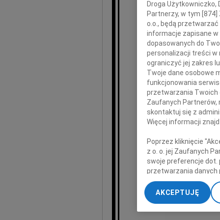
wyrazy głęb
Droga Użytkowniczko, Dr
Partnerzy, w tym [
874
]
o.o., będą przetwarzać 
informacje zapisane w
dopasowanych do Twoich
personalizacji treści 
ograniczyć jej zakres
Twoje dane osobowe mo
funkcjonowania serwisó
przetwarzania Twoich da
Zaufanych Partnerów, 
skontaktuj się z admin
Stef
Więcej informacji znaj
Poprzez kliknięcie "Ak
z o. o. jej Zaufanych 
swoje preferencje dot.
przetwarzania danych 
„Ustawienia zaawansow
AKCEPTUJĘ
My, nasi Zaufani Part
Zarz
dokładnych danych geol